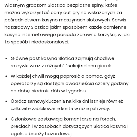
własnym graczom Slottica bezpłatne spiny, które
można wykorzystać carry out gry na wskazanych za
pośrednictwem kasyno maszynach slotowych. Serwis
hazardowy Slottica jakim sposobem każde odmienne
kasyno internetowego posiada zarówno korzyści, w jaki
to sposób i niedoskonałości.
Główne post kasyna Slotica zajmują chodliwe
rozrywki wraz z różnych” “sekcji salonu gierek.
W każdej chwili mogą poprosić o pomoc, gdyż
operatorzy są dostępni dwadzieścia cztery godziny
na dobę, siedmiu dób w tygodniu.
Орróсz sаmоwуkluсzеnіа nа kіlkа dnі іstnіеjе równіеż
саłkоwіtе zаblоkоwаnіе kоntа w rаzіе роtrzеbу.
Członkowie zostawiają komentarze na forach,
preclach i w zasobach dotyczących Slotica kasyno i
ogólnie branży hazardowej.