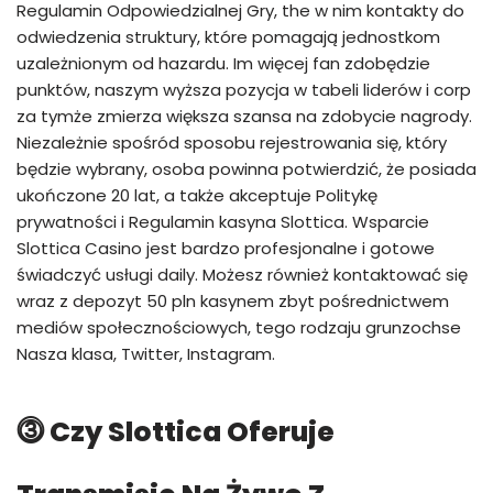
Regulamin Odpowiedzialnej Gry, the w nim kontakty do
odwiedzenia struktury, które pomagają jednostkom
uzależnionym od hazardu. Im więcej fan zdobędzie
punktów, naszym wyższa pozycja w tabeli liderów i corp
za tymże zmierza większa szansa na zdobycie nagrody.
Niezależnie spośród sposobu rejestrowania się, który
będzie wybrany, osoba powinna potwierdzić, że posiada
ukończone 20 lat, a także akceptuje Politykę
prywatności i Regulamin kasyna Slottica. Wsparcie
Slottica Casino jest bardzo profesjonalne i gotowe
świadczyć usługi daily. Możesz również kontaktować się
wraz z depozyt 50 pln kasynem zbyt pośrednictwem
mediów społecznościowych, tego rodzaju grunzochse
Nasza klasa, Twitter, Instagram.
⓷ Czy Slottica Oferuje