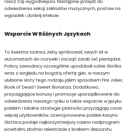
rzecz Cię wygodniejsza. Następnie przejdź do
odwiedzenia sekcji zakładów muzycznych, postaw na
wypadek i dotknij efekcie.
Wsparcie W Różnych Językach
To świetna szansa, żeby spróbować swych sił w
automatach do rozrywki i zacząć zarab iać pieniądze.
Polscy zawodnicy szczególnie upodobali sobie Slotika
wraz z względu na bogatą ofertę gier, w naszym
ulubione sloty tego rodzaju jakim sposobem Fire Joker,
Book of Dead i Sweet Bonanza. Dodatkowo,
przyciągające bonusy i promocje uporządkowane do
odwiedzenia naszego rynku a także wsparcie w języku
polskim i lokalne strategie płatności przyciągają coraz
więcej użytkowników. Licencjonowane polskie kasyno
Slottica podaje najkorzystniejszy casino nadprogram
powitalny zbytnio rejestrację z brakiem depozytu.