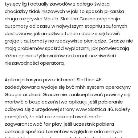
tysięcy lig i actually zawodów z całego świata,
chociażby tidak niszowych w jaki to sposób piłkarska
druga rozgrywka Mouth. Slottica Casino proponuje
automaty od czasu w najwyższym stopniu zaufanych
dostawców, jak umożliwia fanom dobrze się bawić
grając t automaty na rzeczywiste pieniądze. Gracze nie
mają problemów spośród wypłatami, jak potwierdzają
różne opinie użytkowników na temat uczciwości i
niezawodności operatora.
Aplikacja kasyno przez internet Slottica 46
zadedykowana wydaje się być mhh system operacyjny
Google android. Gracze nie zaakceptować powinny się
martwić o bezpieczeństwo aplikacji, jeśli pobieranie
odbywa się z urzędowej strony www Slottica 46. Należy
pamiętać, że nikt nie zaakceptować może
zagwarantować fair play, jeśli uczestnik pobiera
aplikację spośród torrentów względnie odmiennych