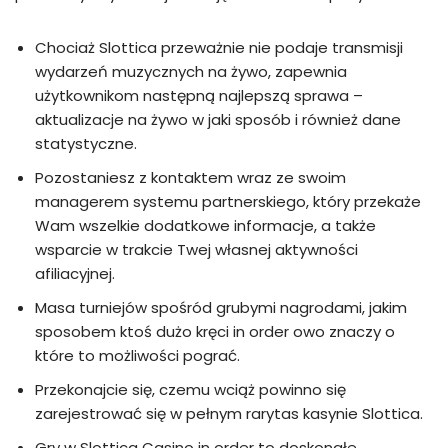
Chociaż Slottica przeważnie nie podaje transmisji
wydarzeń muzycznych na żywo, zapewnia
użytkownikom następną najlepszą sprawa –
aktualizacje na żywo w jaki sposób i również dane
statystyczne.
Pozostaniesz z kontaktem wraz ze swoim
managerem systemu partnerskiego, który przekaże
Wam wszelkie dodatkowe informacje, a także
wsparcie w trakcie Twej własnej aktywności
afiliacyjnej.
Masa turniejów spośród grubymi nagrodami, jakim
sposobem ktoś dużo kręci in order owo znaczy o
które to możliwości pograć.
Przekonajcie się, czemu wciąż powinno się
zarejestrować się w pełnym rarytas kasynie Slottica.
Gry w Slottica Casino in order to doskonałe