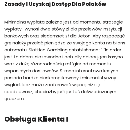
Zasady I Uzyskaj Dostęp Dla Polaków
Minimalna wypłata zależna jest od momentu strategie
wypłaty i wynosi dwie stówy zł dla przelewów instytucji
bankowych oraz siedemset zł dla Jeton. Aby rozpocząć
grę należy przelać pieniądze ze swojego konta na bilans
automatu. Slottica Gambling establishment” “in order
jest to dobre, niezawodne i actually obiecujące kasyno
wraz z dużą różnorodnością raffgier od momentu
wspaniałych dostawców. Strona internetowa kasyna
posiada bardzo nieskomplikowany i minimalistyczny
wygląd, lecz może zaoferować więcej, niż się
spodziewasz, chociażby jeśli jesteś doświadczonym
graczem.
Obsługa Klienta I