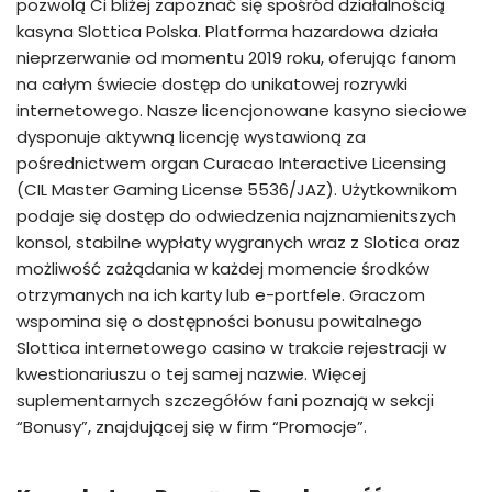
pozwolą Ci bliżej zapoznać się spośród działalnością
kasyna Slottica Polska. Platforma hazardowa działa
nieprzerwanie od momentu 2019 roku, oferując fanom
na całym świecie dostęp do unikatowej rozrywki
internetowego. Nasze licencjonowane kasyno sieciowe
dysponuje aktywną licencję wystawioną za
pośrednictwem organ Curacao Interactive Licensing
(CIL Master Gaming License 5536/JAZ). Użytkownikom
podaje się dostęp do odwiedzenia najznamienitszych
konsol, stabilne wypłaty wygranych wraz z Slotica oraz
możliwość zażądania w każdej momencie środków
otrzymanych na ich karty lub e-portfele. Graczom
wspomina się o dostępności bonusu powitalnego
Slottica internetowego casino w trakcie rejestracji w
kwestionariuszu o tej samej nazwie. Więcej
suplementarnych szczegółów fani poznają w sekcji
“Bonusy”, znajdującej się w firm “Promocje”.