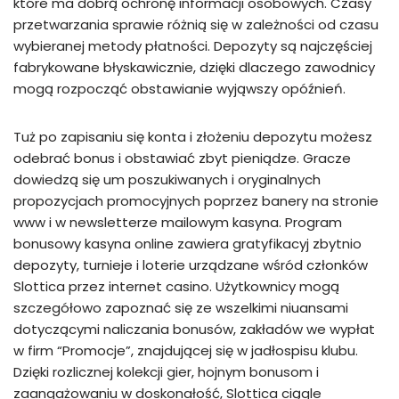
które ma dobrą ochronę informacji osobowych. Czasy
przetwarzania sprawie różnią się w zależności od czasu
wybieranej metody płatności. Depozyty są najczęściej
fabrykowane błyskawicznie, dzięki dlaczego zawodnicy
mogą rozpocząć obstawianie wyjąwszy opóźnień.
Tuż po zapisaniu się konta i złożeniu depozytu możesz
odebrać bonus i obstawiać zbyt pieniądze. Gracze
dowiedzą się um poszukiwanych i oryginalnych
propozycjach promocyjnych poprzez banery na stronie
www i w newsletterze mailowym kasyna. Program
bonusowy kasyna online zawiera gratyfikacyj zbytnio
depozyty, turnieje i loterie urządzane wśród członków
Slottica przez internet casino. Użytkownicy mogą
szczegółowo zapoznać się ze wszelkimi niuansami
dotyczącymi naliczania bonusów, zakładów we wypłat
w firm “Promocje”, znajdującej się w jadłospisu klubu.
Dzięki rozlicznej kolekcji gier, hojnym bonusom i
zaangażowaniu w doskonałość, Slottica ciągle