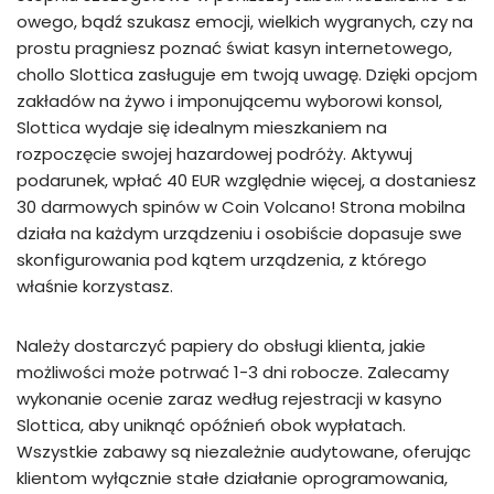
owego, bądź szukasz emocji, wielkich wygranych, czy na
prostu pragniesz poznać świat kasyn internetowego,
chollo Slottica zasługuje em twoją uwagę. Dzięki opcjom
zakładów na żywo i imponującemu wyborowi konsol,
Slottica wydaje się idealnym mieszkaniem na
rozpoczęcie swojej hazardowej podróży. Aktywuj
podarunek, wpłać 40 EUR względnie więcej, a dostaniesz
30 darmowych spinów w Coin Volcano! Strona mobilna
działa na każdym urządzeniu i osobiście dopasuje swe
skonfigurowania pod kątem urządzenia, z którego
właśnie korzystasz.
Należy dostarczyć papiery do obsługi klienta, jakie
możliwości może potrwać 1-3 dni robocze. Zalecamy
wykonanie ocenie zaraz według rejestracji w kasyno
Slottica, aby uniknąć opóźnień obok wypłatach.
Wszystkie zabawy są niezależnie audytowane, oferując
klientom wyłącznie stałe działanie oprogramowania,