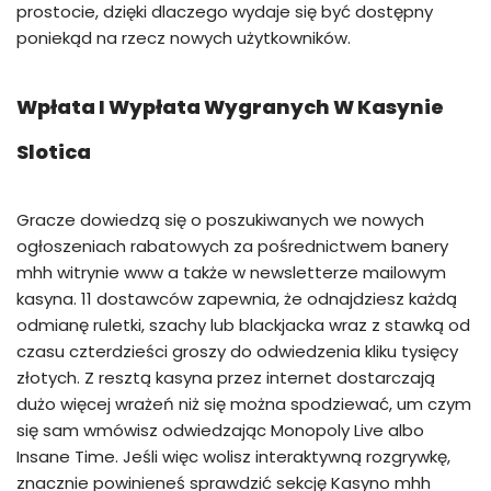
prostocie, dzięki dlaczego wydaje się być dostępny
poniekąd na rzecz nowych użytkowników.
Wpłata I Wypłata Wygranych W Kasynie
Slotica
Gracze dowiedzą się o poszukiwanych we nowych
ogłoszeniach rabatowych za pośrednictwem banery
mhh witrynie www a także w newsletterze mailowym
kasyna. 11 dostawców zapewnia, że odnajdziesz każdą
odmianę ruletki, szachy lub blackjacka wraz z stawką od
czasu czterdzieści groszy do odwiedzenia kliku tysięcy
złotych. Z resztą kasyna przez internet dostarczają
dużo więcej wrażeń niż się można spodziewać, um czym
się sam wmówisz odwiedzając Monopoly Live albo
Insane Time. Jeśli więc wolisz interaktywną rozgrywkę,
znacznie powinieneś sprawdzić sekcję Kasyno mhh