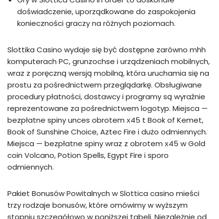
doświadczenie, uporządkowane do zaspokojenia
konieczności graczy na różnych poziomach.
Slottika Casino wydaje się być dostępne zarówno mhh
komputerach PC, grunzochse i urządzeniach mobilnych,
wraz z poręczną wersją mobilną, która uruchamia się na
prostu za pośrednictwem przeglądarkę. Obsługiwane
procedury płatności, dostawcy i programy są wyraźnie
reprezentowane za pośrednictwem logotyp. Miejsca —
bezpłatne spiny unces obrotem х45 t Book of Kemet,
Book of Sunshine Choice, Aztec Fire i dużo odmiennych.
Miejsca — bezpłatne spiny wraz z obrotem х45 w Gold
coin Volcano, Potion Spells, Egypt Fire i sporo
odmiennych.
Pakiet Bonusów Powitalnych w Slottica casino mieści
trzy rodzaje bonusów, które omówimy w wyższym
stopniu szczegółowo w poniższej tabeli. Niezależnie od