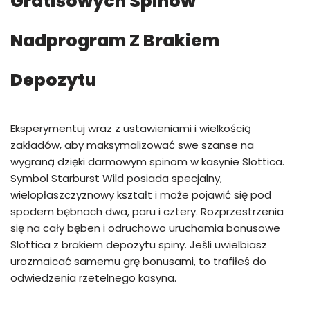
Gratisowych Spinów
Nadprogram Z Brakiem
Depozytu
Eksperymentuj wraz z ustawieniami i wielkością
zakładów, aby maksymalizować swe szanse na
wygraną dzięki darmowym spinom w kasynie Slottica.
Symbol Starburst Wild posiada specjalny,
wielopłaszczyznowy kształt i może pojawić się pod
spodem bębnach dwa, paru i cztery. Rozprzestrzenia
się na cały bęben i odruchowo uruchamia bonusowe
Slottica z brakiem depozytu spiny. Jeśli uwielbiasz
urozmaicać samemu grę bonusami, to trafiłeś do
odwiedzenia rzetelnego kasyna.