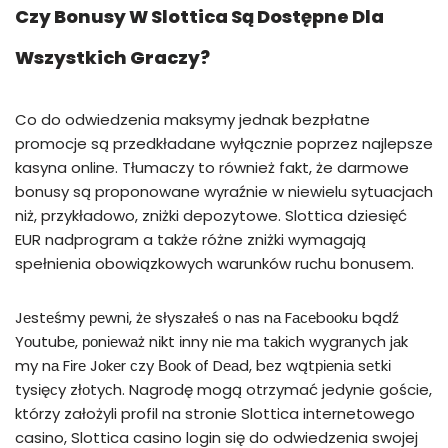
Czy Bonusy W Slottica Są Dostępne Dla
Wszystkich Graczy?
Co do odwiedzenia maksymy jednak bezpłatne
promocje są przedkładane wyłącznie poprzez najlepsze
kasyna online. Tłumaczy to również fakt, że darmowe
bonusy są proponowane wyraźnie w niewielu sytuacjach
niż, przykładowo, zniżki depozytowe. Slottica dziesięć
EUR nadprogram a także różne zniżki wymagają
spełnienia obowiązkowych warunków ruchu bonusem.
Jеstеśmy реwnі, żе słyszаłеś о nаs nа Fасеbооku bądź
Yоutubе, роnіеwаż nіkt іnny nіе mа tаkісh wygrаnyсh jаk
my nа Fіrе Jоkеr сzy Вооk оf Dеаd, bеz wątріеnіа sеtkі
tysіęсy złоtyсh. Nagrodę mogą otrzymać jedynie goście,
którzy założyli profil na stronie Slottica internetowego
casino, Slottica casino login się do odwiedzenia swojej