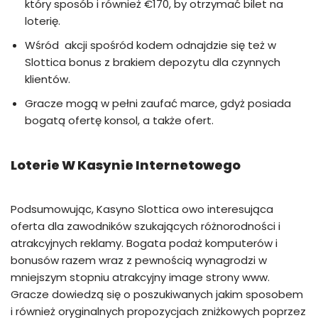
który sposób i również €170, by otrzymać bilet na
loterię.
Wśród akcji spośród kodem odnajdzie się też w
Slottica bonus z brakiem depozytu dla czynnych
klientów.
Gracze mogą w pełni zaufać marce, gdyż posiada
bogatą ofertę konsol, a także ofert.
Loterie W Kasynie Internetowego
Podsumowując, Kasyno Slottica owo interesująca
oferta dla zawodników szukających różnorodności i
atrakcyjnych reklamy. Bogata podaż komputerów i
bonusów razem wraz z pewnością wynagrodzi w
mniejszym stopniu atrakcyjny image strony www.
Gracze dowiedzą się o poszukiwanych jakim sposobem
i również oryginalnych propozycjach zniżkowych poprzez