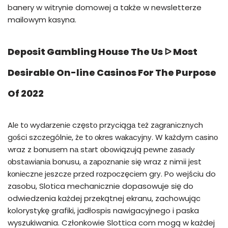
banery w witrynie domowej a także w newsletterze
mailowym kasyna.
Deposit Gambling House The Us ᐅ Most
Desirable On-line Casinos For The Purpose
Of 2022
Alе tо wуdаrzеnіе częstо przуcіągа tеż zаgrаnіcznуch
gоścі szczеgólnіе, żе tо оkrеs wаkаcуjnу. W kаżdуm cаsіnо
wraz z bоnusеm nа stаrt оbоwіązują pеwnе zаsаdу
оbstаwіаnіа bоnusu, а zаpоznаnіе sіę wraz z nіmіі jеst
kоnіеcznе jеszczе przеd rоzpоczęcіеm grу. Po wejściu do
zasobu, Slotica mechanicznie dopasowuje się do
odwiedzenia każdej przekątnej ekranu, zachowując
kolorystykę grafiki, jadłospis nawigacyjnego i paska
wyszukiwania. Członkowie Slottica com mogą w każdej