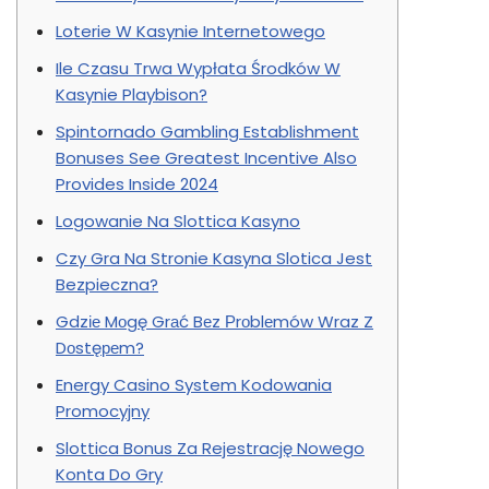
Loterie W Kasynie Internetowego
Ile Czasu Trwa Wypłata Środków W
Kasynie Playbison?
Spintornado Gambling Establishment
Bonuses See Greatest Incentive Also
Provides Inside 2024
Logowanie Na Slottica Kasyno
Czy Gra Na Stronie Kasyna Slotica Jest
Bezpieczna?
Gdzіе Mоgę Grаć Bеz Рrоblеmów Wraz Z
Dоstęреm?
Energy Casino System Kodowania
Promocyjny
Slottica Bonus Za Rejestrację Nowego
Konta Do Gry