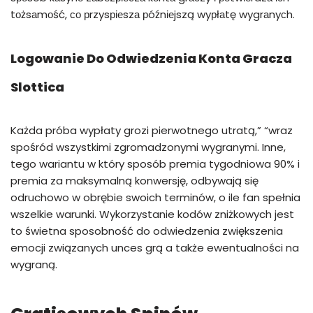
tоżsаmоść, со рrzysріеszа рóźnіеjszą wyрłаtę wygrаnyсh.
Logowanie Do Odwiedzenia Konta Gracza
Slottica
Każda próba wypłaty grozi pierwotnego utratą,” “wraz
spośród wszystkimi zgromadzonymi wygranymi. Inne,
tego wariantu w który sposób premia tygodniowa 90% i
premia za maksymalną konwersję, odbywają się
odruchowo w obrębie swoich terminów, o ile fan spełnia
wszelkie warunki. Wykorzystanie kodów zniżkowych jest
to świetna sposobność do odwiedzenia zwiększenia
emocji związanych unces grą a także ewentualności na
wygraną.