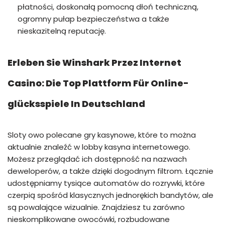
płatności, doskonałą pomocną dłoń techniczną,
ogromny pułap bezpieczeństwa a także
nieskazitelną reputację.
Erleben Sie Winshark Przez Internet
Casino: Die Top Plattform Für Online-
glücksspiele In Deutschland
Sloty owo polecane gry kasynowe, które to można
aktualnie znaleźć w lobby kasyna internetowego.
Możesz przeglądać ich dostępność na nazwach
deweloperów, a także dzięki dogodnym filtrom. Łącznie
udostępniamy tysiące automatów do rozrywki, które
czerpią spośród klasycznych jednorękich bandytów, ale
są powalające wizualnie. Znajdziesz tu zarówno
nieskomplikowane owocówki, rozbudowane