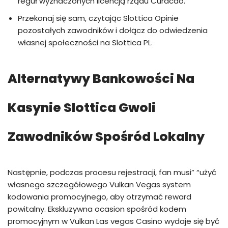
reguł wyznaczonych licencją rządu Curacao.
Przekonaj się sam, czytając Slottica Opinie
pozostałych zawodników i dołącz do odwiedzenia
własnej społeczności na Slottica PL.
Alternatywy Bankowości Na
Kasynie Slottica Gwoli
Zawodników Spośród Lokalny
Następnie, podczas procesu rejestracji, fan musi” “użyć
własnego szczegółowego Vulkan Vegas system
kodowania promocyjnego, aby otrzymać reward
powitalny. Ekskluzywna ocasion spośród kodem
promocyjnym w Vulkan Las vegas Casino wydaje się być