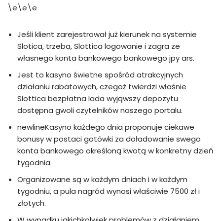
\e\e\e
Jeśli klient zarejestrował już kierunek na systemie
Slotica, trzeba, Slottica logowanie i zagra ze
własnego konta bankowego bankowego jpy ars.
Jest to kasyno świetne spośród atrakcyjnych
działaniu rabatowych, czegoż twierdzi właśnie
Slottica bezpłatna lada wyjąwszy depozytu
dostępna gwoli czytelników naszego portalu.
newlineKasyno każdego dnia proponuje ciekawe
bonusy w postaci gotówki za doładowanie swego
konta bankowego określoną kwotą w konkretny dzień
tygodnia.
Organizowane są w każdym dniach i w każdym
tygodniu, a pula nagród wynosi właściwie 7500 zł i
złotych.
W wypadku jakichkolwiek problemów z działaniem