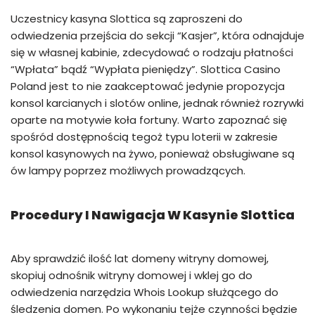
Uczestnicy kasyna Slottica są zaproszeni do
odwiedzenia przejścia do sekcji “Kasjer”, która odnajduje
się w własnej kabinie, zdecydować o rodzaju płatności
“Wpłata” bądź “Wypłata pieniędzy”. Slottica Casino
Poland jest to nie zaakceptować jedynie propozycja
konsol karcianych i slotów online, jednak również rozrywki
oparte na motywie koła fortuny. Warto zapoznać się
spośród dostępnością tegoż typu loterii w zakresie
konsol kasynowych na żywo, ponieważ obsługiwane są
ów lampy poprzez możliwych prowadzących.
Procedury I Nawigacja W Kasynie Slottica
Aby sprawdzić ilość lat domeny witryny domowej,
skopiuj odnośnik witryny domowej i wklej go do
odwiedzenia narzędzia Whois Lookup służącego do
śledzenia domen. Po wykonaniu tejże czynności będzie