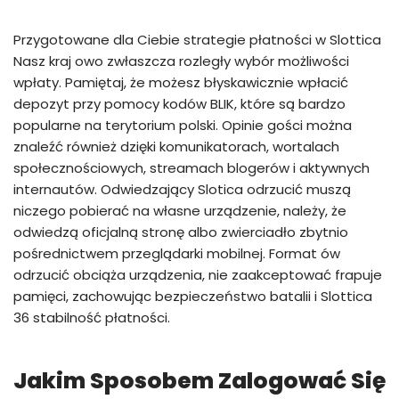
Przygotowane dla Ciebie strategie płatności w Slottica
Nasz kraj owo zwłaszcza rozległy wybór możliwości
wpłaty. Pamiętaj, że możesz błyskawicznie wpłacić
depozyt przy pomocy kodów BLIK, które są bardzo
popularne na terytorium polski. Opinie gości można
znaleźć również dzięki komunikatorach, wortalach
społecznościowych, streamach blogerów i aktywnych
internautów. Odwiedzający Slotica odrzucić muszą
niczego pobierać na własne urządzenie, należy, że
odwiedzą oficjalną stronę albo zwierciadło zbytnio
pośrednictwem przeglądarki mobilnej. Format ów
odrzucić obciąża urządzenia, nie zaakceptować frapuje
pamięci, zachowując bezpieczeństwo batalii i Slottica
36 stabilność płatności.
Jakim Sposobem Zalogować Się