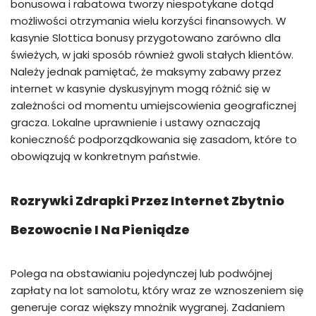
bonusowa i rabatowa tworzy niespotykane dotąd
możliwości otrzymania wielu korzyści finansowych. W
kasynie Slottica bonusy przygotowano zarówno dla
świeżych, w jaki sposób również gwoli stałych klientów.
Należy jednak pamiętać, że maksymy zabawy przez
internet w kasynie dyskusyjnym mogą różnić się w
zależności od momentu umiejscowienia geograficznej
gracza. Lokalne uprawnienie i ustawy oznaczają
konieczność podporządkowania się zasadom, które to
obowiązują w konkretnym państwie.
Rozrywki Zdrapki Przez Internet Zbytnio
Bezowocnie I Na Pieniądze
Polega na obstawianiu pojedynczej lub podwójnej
zapłaty na lot samolotu, który wraz ze wznoszeniem się
generuje coraz większy mnożnik wygranej. Zadaniem