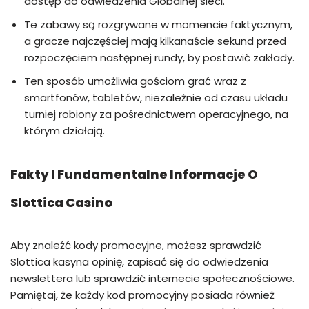
dostęp do odwiedzenia Globalnej sieci.
Te zabawy są rozgrywane w momencie faktycznym,
a gracze najczęściej mają kilkanaście sekund przed
rozpoczęciem następnej rundy, by postawić zakłady.
Ten sposób umożliwia gościom grać wraz z
smartfonów, tabletów, niezależnie od czasu układu
turniej robiony za pośrednictwem operacyjnego, na
którym działają.
Fakty I Fundamentalne Informacje O
Slottica Casino
Aby znaleźć kody promocyjne, możesz sprawdzić
Slottica kasyna opinię, zapisać się do odwiedzenia
newslettera lub sprawdzić internecie społecznościowe.
Pamiętaj, że każdy kod promocyjny posiada również