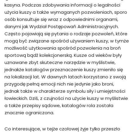
kasyna. Podczas zdobywania informacji o legalności
użycia kuszy a także wymaganych pozwoleniach, sporo
osób konsultuje się wraz z odpowiednimi organami,
danymi jak Wydział Postępowań Administracyjnych.
Często pojawiają się pytania o rodzaje pozwoleń, które
mogą być związane spośród używaniem kuszy, w tymże
możliwość użytkowania spośród pozwolenia na broń
sportową bądź kolekcjonerską. Kusze od wieków były
uznawane zbyt skuteczne narzędzie w myślistwie,
jednakże katalogów przeznaczenie kuszy zmieniło się
na lokalizacji lat. W dawnych latach korzystano z swoją
przygodę pełną emocji nich nie jedynie jako broni,
jednak także w charakterze symbolu siły i umiejętności
łowieckich. Dziś, z czujności na użycie kuszy w myślistwie
a także przepisy sądowe, katalogów rola została
znacznie ograniczona.
Co interesujące, w tejże czołowej żyje tylko przeszło