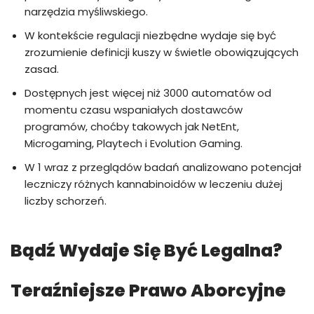
narzędzia myśliwskiego.
W kontekście regulacji niezbędne wydaje się być
zrozumienie definicji kuszy w świetle obowiązujących
zasad.
Dostępnych jest więcej niż 3000 automatów od
momentu czasu wspaniałych dostawców
programów, choćby takowych jak NetEnt,
Microgaming, Playtech i Evolution Gaming.
W 1 wraz z przeglądów badań analizowano potencjał
leczniczy różnych kannabinoidów w leczeniu dużej
liczby schorzeń.
Bądź Wydaje Się Być Legalna?
Teraźniejsze Prawo Aborcyjne