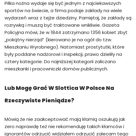
Piłka nożna wydaje się być jednym z najciekawszych
sportów na świecie, a firma podaje zakłady na wiele
wydarzeń wraz z tejże dziedziny. Pamiętaj, że zakłady są
rozrywką i muszą być traktowane wnikliwie. Gazeta
Policyjna mówi, że w 1844 zatrzymano 1356 kobiet zbyt
„pokątny nierząd” (kierowano je na ogół do tzw.
Mieszkaniu Wyrobnego). Natomiast prostytutki, które
były poddane nadzorowi i inspekcji, prawo dzieliły na
cztery kategorie. Do najniższej kategorii zaliczano
mieszkanki i pracowniczki domów publicznych.
Lub Mogę Grać W Slottica W Polsce Na
Rzeczywiste Pieniądze?
Mówią że nie zaakceptować mają kłamią oszukują jak
zero naprawdę też nie rekomenduję takich kłamców i
ignorantów odrzucić widziałem odrzucić zalecam tego