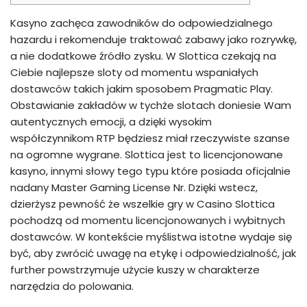
Kasyno zachęca zawodników do odpowiedzialnego
hazardu i rekomenduje traktować zabawy jako rozrywkę,
a nie dodatkowe źródło zysku. W Slottica czekają na
Ciebie najlepsze sloty od momentu wspaniałych
dostawców takich jakim sposobem Pragmatic Play.
Obstawianie zakładów w tychże slotach doniesie Wam
autentycznych emocji, a dzięki wysokim
współczynnikom RTP będziesz miał rzeczywiste szanse
na ogromne wygrane. Slottica jest to licencjonowane
kasyno, innymi słowy tego typu które posiada oficjalnie
nadany Master Gaming License Nr. Dzięki wstecz,
dzierżysz pewność że wszelkie gry w Casino Slottica
pochodzą od momentu licencjonowanych i wybitnych
dostawców. W kontekście myślistwa istotne wydaje się
być, aby zwrócić uwagę na etykę i odpowiedzialność, jak
further powstrzymuje użycie kuszy w charakterze
narzędzia do polowania.