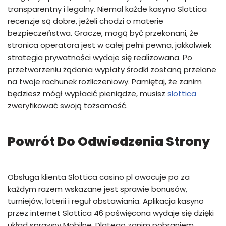
transparentny i legalny. Niemal każde kasyno Slottica
recenzje są dobre, jeżeli chodzi o materie
bezpieczeństwa. Gracze, mogą być przekonani, że
stronica operatora jest w całej pełni pewna, jakkolwiek
strategia prywatności wydaje się realizowana. Po
przetworzeniu żądania wypłaty środki zostaną przelane
na twoje rachunek rozliczeniowy. Pamiętaj, że zanim
będziesz mógł wypłacić pieniądze, musisz
slottica
zweryfikować swoją tożsamość.
Powrót Do Odwiedzenia Strony
Obsługa klienta Slottica casino pl owocuje po za
każdym razem wskazane jest sprawie bonusów,
turniejów, loterii i reguł obstawiania. Aplikacja kasyno
przez internet Slottica 46 poświęcona wydaje się dzięki
układ sprawny Mobilne. Dlatego zanim pobraniem