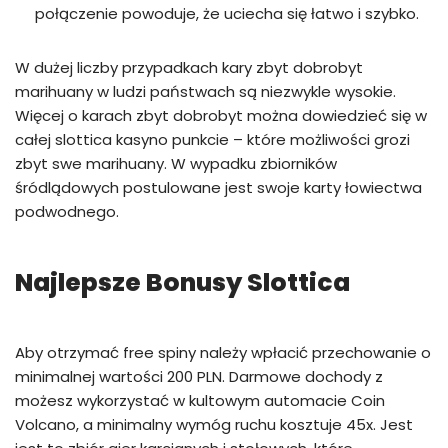
połączenie powoduje, że uciecha się łatwo i szybko.
W dużej liczby przypadkach kary zbyt dobrobyt
marihuany w ludzi państwach są niezwykle wysokie.
Więcej o karach zbyt dobrobyt można dowiedzieć się w
całej slottica kasyno punkcie – które możliwości grozi
zbyt swe marihuany. W wypadku zbiorników
śródlądowych postulowane jest swoje karty łowiectwa
podwodnego.
Najlepsze Bonusy Slottica
Aby otrzymać free spiny należy wpłacić przechowanie o
minimalnej wartości 200 PLN. Darmowe dochody z
możesz wykorzystać w kultowym automacie Coin
Volcano, a minimalny wymóg ruchu kosztuje 45x. Jest