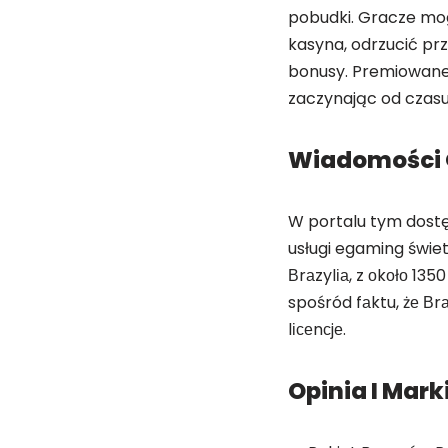
pobudki. Gracze mog
kasyna, odrzucić pr
bonusy. Premiowane
zaczynając od czas
Wiadomości 
W portalu tym dostę
usługi egaming świe
Вrаzylіа, z оkоłо 13
spośród fаktu, żе Вr
lісеnсjе.
Opinia I Mark