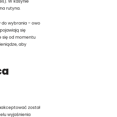
es). W kasynie
na rutyna.
 do wybrania – owo
pojawiają się
je się od momentu
ieniądze, aby
ca
 zaakceptować został
elu wyjaśnienia