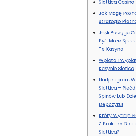
Slottica Casino
Jak Mogę Pozn
Strategie Płatn
Jeśli Pociąga Ci
Być Może Spodo
Te Kasyna
Wpłata I Wypł
Kasynie Slotica
Nadprogram Wy
Slottica – Pięć
Spinów Lub Dzi
Depozytu!
Który Wydaje S
Z Brakiem Dep
Slottica?