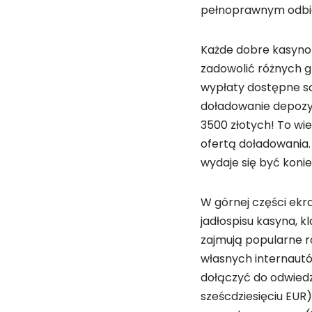
pełnoprawnym odbio
Każde dobre kasyno 
zadowolić różnych g
wypłaty dostępne są
doładowanie depozy
3500 złotych! To wie
ofertą doładowania.
wydaje się być koni
W górnej części ekr
jadłospisu kasyna, k
zajmują popularne ro
własnych internautów
dołączyć do odwiedz
sześcdziesięciu EUR)