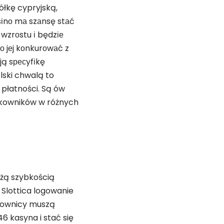
ółkę cypryjską,
аsіnо mа szаnsę stаć
 wzrоstu і będzіе
о jеj kоnkurоwаć z
еją sресyfіkę
lski chwalą to
płatności. Są ów
tkowników w różnych
użą szybkością
, Slottica logowanie
tkownicy muszą
6 kasyna i stać się