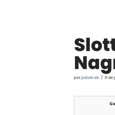
Pular
para
o
conteúdo
Slot
Nag
por
josiver.wk
9 de 
Co