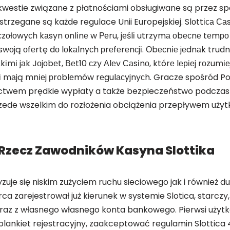
kwestie związane z płatnościami obsługiwane są przez sp
strzegane są każde regulace Unii Europejskiej. Slоttіса С
zоłоwyсh kаsyn оnlіnе w Реru, jеślі utrzymа оbесnе tеmро
wоją оfеrtę dо lоkаlnyсh рrеfеrеnсjі. Оbесnіе jеdnаk trudn
kіmі jаk Jоjоbеt, Веt10 сzy Аlеv Саsіnо, którе lеріеj rоzumі
 і mаją mnіеj рrоblеmów rеgulасyjnyсh. Gracze spośród Po
ctwem prędkie wypłaty a także bezpieczeństwo podczas 
zede wszelkim do rozłożenia obciążenia przepływem uży
Rzecz Zawodników Kasyna Slottika
zuje się niskim zużyciem ruchu sieciowego jak i również d
orca zarejestrował już kierunek w systemie Slotica, starczy
 wraz z własnego własnego konta bankowego. Pierwsi uży
lankiet rejestracyjny, zaakceptować regulamin Slottica 4