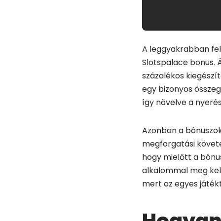
A leggyakrabban fel
Slotspalace bonus. 
százalékos kiegészít
egy bizonyos összege
így növelve a nyerés
Azonban a bónuszok
megforgatási követe
hogy mielőtt a bón
alkalommal meg kell
mert az egyes játék