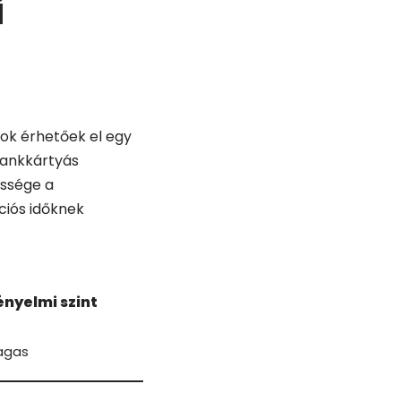
i
ok érhetőek el egy
bankkártyás
őssége a
ciós időknek
ényelmi szint
agas