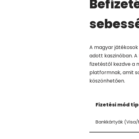
Befizet
sebess
A magyar játékosok 
adott kaszinóban. A
fizetéstől kezdve a 
platformnak, amit s
köszönhetően.
Fizetési mód tí
Bankkártyák (Visa