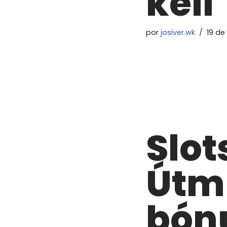
kell
por
josiver.wk
19 de
Slot
Útmu
bónu