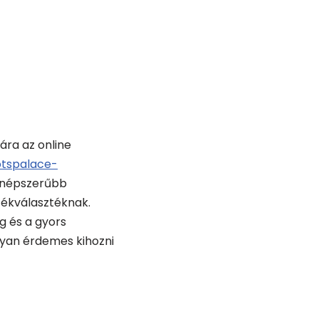
ára az online
otspalace-
egnépszerűbb
tékválasztéknak.
g és a gyors
gyan érdemes kihozni