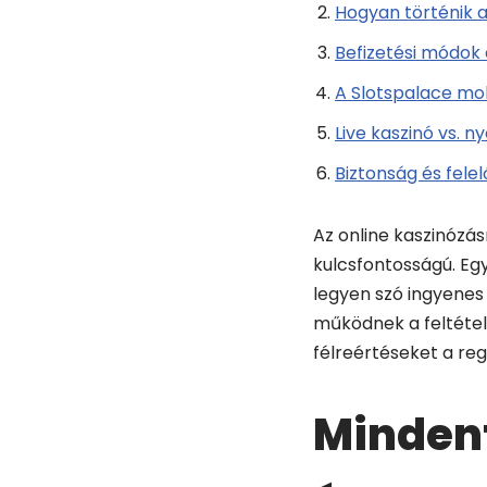
Hogyan történik a 
Befizetési módok 
A Slotspalace mo
Live kaszinó vs. 
Biztonság és felel
Az online kaszinózá
kulcsfontosságú. Eg
legyen szó ingyenes
működnek a feltétele
félreértéseket a reg
Mindent