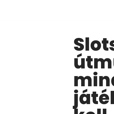
Pular
para
o
conteúdo
Slot
útm
min
játé