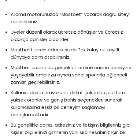
Arama motorunuzda “Mostbet” yazarak doğru siteyi
bulabilirsiniz.
Üyeler düzenli olarak ücretsiz dönüşler ve ücretsiz
oldukça bahisler alabilirler.
Mostbet’i tercih ederek sizde ?ok kolay bu keyifli
dünyaya adım atabilirsiniz.
Mostbet casino’da gerçek bir on line casino deneyimi
yaşayabilir empieza ayrıca sanal sporlarla eğlenceli
zaman geçirebilirsiniz.
Kullanıcı dostu arayüzü ile dikkat çeken bu platform,
yüksek oranlar ve geniş bahis seçenekleri sunarak
kullanıcılarına eşsiz bir deneyim sağlamayı
amaçlamaktadır.
Bu genellikle adınız, adresiniz ve iletişim bilgileriniz gibi
kişisel bilgilerinizi girmenin yanı sıra hesabınız için bir