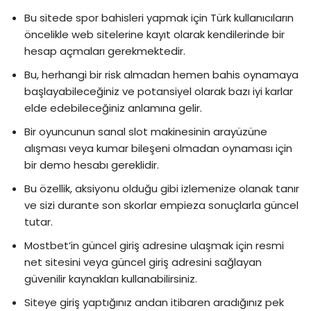
Bu sitede spor bahisleri yapmak için Türk kullanıcıların
öncelikle web sitelerine kayıt olarak kendilerinde bir
hesap açmaları gerekmektedir.
Bu, herhangi bir risk almadan hemen bahis oynamaya
başlayabileceğiniz ve potansiyel olarak bazı iyi karlar
elde edebileceğiniz anlamına gelir.
Bir oyuncunun sanal slot makinesinin arayüzüne
alışması veya kumar bileşeni olmadan oynaması için
bir demo hesabı gereklidir.
Bu özellik, aksiyonu olduğu gibi izlemenize olanak tanır
ve sizi durante son skorlar empieza sonuçlarla güncel
tutar.
Mostbet’in güncel giriş adresine ulaşmak için resmi
net sitesini veya güncel giriş adresini sağlayan
güvenilir kaynakları kullanabilirsiniz.
Siteye giriş yaptığınız andan itibaren aradığınız pek