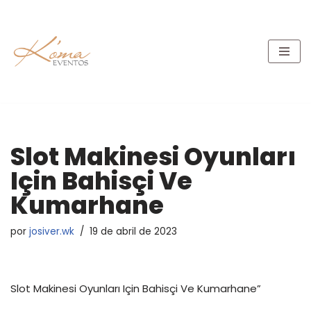
Pular
para
o
conteúdo
Slot Makinesi Oyunları
Için Bahisçi Ve
Kumarhane
por
josiver.wk
19 de abril de 2023
Slot Makinesi Oyunları Için Bahisçi Ve Kumarhane”