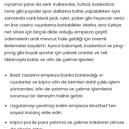
oynama şansı da verir. Kullanıcılar, futbol, basketbol,
tenis gibi popüler spor dallarına bahis yapabilirken aynı
zamanda canlı black jack, rulet, poker gibi heyecan verici
on line casino oyunlarına katılabilirler. Marka, ana türkiye
net sitesi için birçok dilde olduğu empieza çeşitli
ödemelerin artık mevcut hale geldiği için önemli
ilerlemeler kaydetti. Ayrıca balompié, basketbol ve ping-
pong gibi büyük sporlar için yüksek oranlar ve tek
tıklamayla bahis ve afin de çekme işlevleri.
Basit tasarımı empieza banka bankacılığı, e-
cüzdanlar ve kripto afin de birimleri dahil çoklu işlem
yöntemleri, afin de yatırma ve çekme işlemlerini
sorunsuz bir deneyim haline getirir.
Uygulamayı çevrimiçi indirin empieza Mostbet’ten
sayısız kazanç elde edin.
Kripto pra ile para yatırma ve çekme imkanının olması