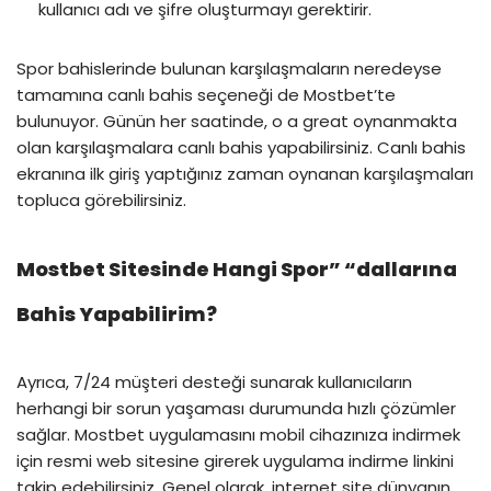
kullanıcı adı ve şifre oluşturmayı gerektirir.
Spor bahislerinde bulunan karşılaşmaların neredeyse
tamamına canlı bahis seçeneği de Mostbet’te
bulunuyor. Günün her saatinde, o a great oynanmakta
olan karşılaşmalara canlı bahis yapabilirsiniz. Canlı bahis
ekranına ilk giriş yaptığınız zaman oynanan karşılaşmaları
topluca görebilirsiniz.
Mostbet Sitesinde Hangi Spor” “dallarına
Bahis Yapabilirim?
Ayrıca, 7/24 müşteri desteği sunarak kullanıcıların
herhangi bir sorun yaşaması durumunda hızlı çözümler
sağlar. Mostbet uygulamasını mobil cihazınıza indirmek
için resmi web sitesine girerek uygulama indirme linkini
takip edebilirsiniz. Genel olarak, internet site dünyanın