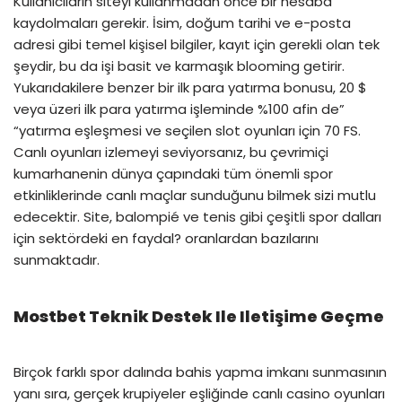
Kullanıcıların siteyi kullanmadan önce bir hesaba
kaydolmaları gerekir. İsim, doğum tarihi ve e-posta
adresi gibi temel kişisel bilgiler, kayıt için gerekli olan tek
şeydir, bu da işi basit ve karmaşık blooming getirir.
Yukarıdakilere benzer bir ilk para yatırma bonusu, 20 $
veya üzeri ilk para yatırma işleminde %100 afin de”
“yatırma eşleşmesi ve seçilen slot oyunları için 70 FS.
Canlı oyunları izlemeyi seviyorsanız, bu çevrimiçi
kumarhanenin dünya çapındaki tüm önemli spor
etkinliklerinde canlı maçlar sunduğunu bilmek sizi mutlu
edecektir. Site, balompié ve tenis gibi çeşitli spor dalları
için sektördeki en faydal? oranlardan bazılarını
sunmaktadır.
Mostbet Teknik Destek Ile Iletişime Geçme
Birçok farklı spor dalında bahis yapma imkanı sunmasının
yanı sıra, gerçek krupiyeler eşliğinde canlı casino oyunları