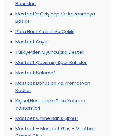
Bonusları
Mostbet’e Giriş Yap Ve Kazanmaya
Başla!
Para Nasıl Yatırılır Ve Çekilir
Mostbet Saytı
Türkiye’den Oyunculara Destek
Mostbet Çevrimiçi Spor Bahisleri
Mostbet Nelerdir?
Mostbet Bonusları Ve Promosyon
Kodları
Kişisel Hesabınıza Para Yatırma
Yöntemleri
Mostbet Online Bahis Şirketi
Mostbet – Mostbet Giriş – Mostbet
Güncel Giriş