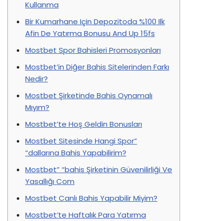
Kullanma
Bir Kumarhane Için Depozitoda %100 Ilk
Afin De Yatırma Bonusu And Up 15fs
Mostbet Spor Bahisleri Promosyonları
Mostbet’in Diğer Bahis Sitelerinden Farkı
Nedir?
Mostbet Şirketinde Bahis Oynamalı
Mıyım?
Mostbet’te Hoş Geldin Bonusları
Mostbet Sitesinde Hangi Spor”
“dallarına Bahis Yapabilirim?
Mostbet” “bahis Şirketinin Güvenilirliği Ve
Yasallığı Com
Mostbet Canlı Bahis Yapabilir Miyim?
Mostbet’te Haftalık Para Yatırma