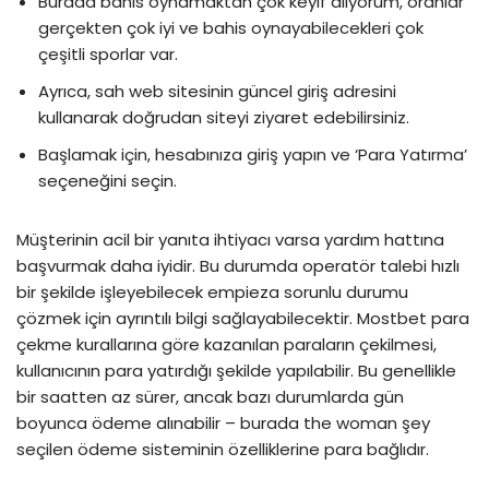
Burada bahis oynamaktan çok keyif alıyorum, oranlar
gerçekten çok iyi ve bahis oynayabilecekleri çok
çeşitli sporlar var.
Ayrıca, sah web sitesinin güncel giriş adresini
kullanarak doğrudan siteyi ziyaret edebilirsiniz.
Başlamak için, hesabınıza giriş yapın ve ‘Para Yatırma’
seçeneğini seçin.
Müşterinin acil bir yanıta ihtiyacı varsa yardım hattına
başvurmak daha iyidir. Bu durumda operatör talebi hızlı
bir şekilde işleyebilecek empieza sorunlu durumu
çözmek için ayrıntılı bilgi sağlayabilecektir. Mostbet para
çekme kurallarına göre kazanılan paraların çekilmesi,
kullanıcının para yatırdığı şekilde yapılabilir. Bu genellikle
bir saatten az sürer, ancak bazı durumlarda gün
boyunca ödeme alınabilir – burada the woman şey
seçilen ödeme sisteminin özelliklerine para bağlıdır.