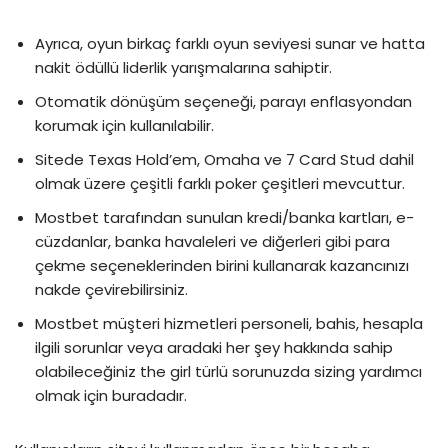
Ayrıca, oyun birkaç farklı oyun seviyesi sunar ve hatta
nakit ödüllü liderlik yarışmalarına sahiptir.
Otomatik dönüşüm seçeneği, parayı enflasyondan
korumak için kullanılabilir.
Sitede Texas Hold’em, Omaha ve 7 Card Stud dahil
olmak üzere çeşitli farklı poker çeşitleri mevcuttur.
Mostbet tarafından sunulan kredi/banka kartları, e-
cüzdanlar, banka havaleleri ve diğerleri gibi para
çekme seçeneklerinden birini kullanarak kazancınızı
nakde çevirebilirsiniz.
Mostbet müşteri hizmetleri personeli, bahis, hesapla
ilgili sorunlar veya aradaki her şey hakkında sahip
olabileceğiniz the girl türlü sorunuzda sizing yardımcı
olmak için buradadır.