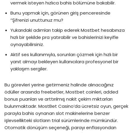
vermek isteyen hızlıca bahis bölümüne bakabilir.
Bunu yapmak için, görünen giriş penceresinde
“Şifrenizi unuttunuz mu?
Yukarıdaki adımları takip ederek Mostbet hesabınıza
hızlı bir şekilde pra yatırabilir ve bahislerinizi keyifle
oynayabilirsiniz.
Aktif ses kullanımıyla, sorunları çözmek için hızlı bir
yanıt almayı bekleyen kullanıcılara profesyonel bir
yaklaşım sergiler.
Bu görevleri yerine getirmeniz halinde alınacağınız
ödüller arasında freebetler, Mostbet coinleri, added
bonus puanları ve arttırılmış nakit çekim miktarları
bulunmaktadır. MostBet Casino’da ücretsiz oyun, gerçek
parayla bahis oynanan slot makinelerine benzer
işlevsellikteki slotların trial sürümlerinde mümkündür.
Otomatik dönüşüm seçeneği, parayı enflasyondan