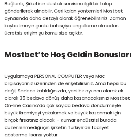
Bağlantı, Şirketinin destek servisine ilgili bir talep
gönderilerek alınabilir. Geri kalan yöntemleri Mostbet
aynasında daha detaylı olarak öğrenebilirsiniz. Zaman
kaybetmeyin çünkü bahisçiye engelleme olmadan
ücretsiz erişim şu kamu size açıktır.
Mostbet’te Hoş Geldin Bonusları
Uygulamaya PERSONAL COMPUTER veya Mac
bilgisayarınız üzerinden de erişebilirsiniz. Ama hepsi bu
değil; Sadece katıldığınızda, yeni bir oyuncu olarak ek
olarak 35 bedava dönüş daha kazanacaksınız! Mostbet
On-line Casino’da çok sayıda bedava döndürmeyle
büyük ikramiyeyi yakalamak ve büyük kazanmak için
birçok fırsatınız olacak. – Kumar endüstrisi burada
düzenlenmediği için şirketin Türkiye’de faaliyet
gösterme lisansı yoktur.