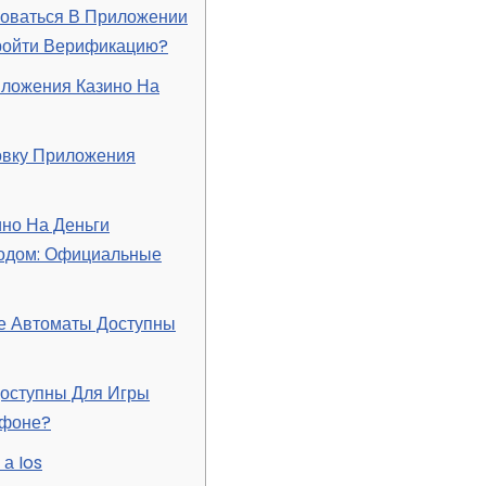
роваться В Приложении
ройти Верификацию?
ложения Казино На
овку Приложения
но На Деньги
одом: Официальные
е Автоматы Доступны
Доступны Для Игры
ефоне?
 а Ios