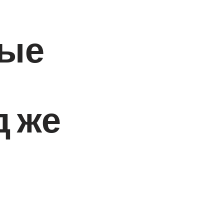
ные
д же