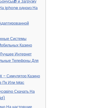
Бонусы🎁 и Загрузку
На Iphone одноиз На
Адаптированной
онные Системы
Мобильных Казино
 Лучшее Интернет
ильные Телефоны Для
 X – Симулятор Казино
 в Пк Или Mac
casino Скачать На
id)
зино На настоящие