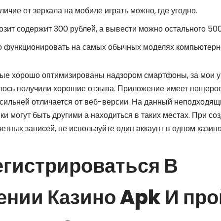
личие от зеркала на мобиле играть можно, где угодно.
ит содержит 300 рублей, а вывести можно остального 500
о функционировать на самых обычных моделях компьютерно
ые хорошо оптимизированы надзором смартфоны, за мои 
лось получили хорошие отзыва. Приложение имеет пещеро
 сильней отличается от веб-версии. На данный неподходящ
ки могут быть другими а находиться в таких местах. При со
тных записей, не используйте один аккаунт в одном казино
егистрироваться В
нии Казино Apk И про