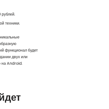
 рублей.
й техники.
уникальные
образную
ий функционал будет
здании двух или
 на Android.
йдет