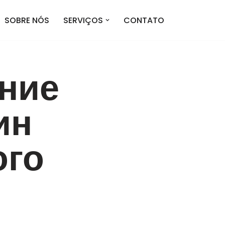
SOBRE NÓS
SERVIÇOS
CONTATO
ние
ин
ого