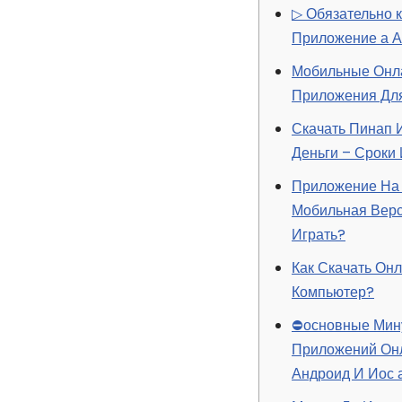
▷ Обязательно 
Приложение а А
Мобильные Онла
Приложения Для
Скачать Пинап 
Деньги – Сроки
Приложение На
Мобильная Верс
Играть?
Как Скачать Он
Компьютер?
⛔️основные Ми
Приложений Он
Андроид И Иос 