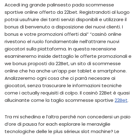
Accedi ing grande palinsesto pada scommesse
sportive online offerto da 22bet. Registrandoti al luogo
potrai usufruire dei tanti servizi disponibili e utilizzare il
bonus di benvenuto a disposizione dei nuovi clienti. I
bonus e votre promozioni offerti dai” “casinò online
rivestono el ruolo fondamentale nell’attrarre nuovi
giocatori sulla piattaforma. In questa recensione
esamineremo inside dettaglio le offerte promozionali e
we bonus proposti da 22Bet, un sito di scommesse
online che ha anche un’app per tablet e smartphone.
Analizzeremo ogni cosa che ci parrà necesare ai
giocatori, senza trascurare le informazioni tecniche
come i actually requisiti di colpo. Il casinò 22Bet è quasi
allucinante come la taglio scommesse sportive
22Bet
.
Tra mi schedina e l’altra perché non concedersi un paio
d’ore di pausa for each esplorare le meraviglie
tecnologiche delle le plus sérieux slot machine? Le