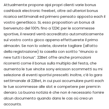
Attualmente propone ajai propri clienti varie bonus
cashback electronic freebet, oltre ad ulteriori bonus
ricarica settimanali ed primero pensato apposta each il
vostro genetliaco. Si, esso proposition un bonus di
benvenuto del 100% fino a 122€ per le scommesse
sportive, il reward verrà accreditato automaticamente
sul vostro conto gioco appena effettuerete il primo
almacén. Se non lo volete, dovrete tagliare (all’atto
della registrazione) la casella con scritto “rinuncio a
new tutti i bonus”. 22Bet offre anche promozioni
ricorrenti come il bonus sulla multipla del festa, che
aumenta le tue vincite sony ericsson scommetti su mi
selezione di eventi sportivi prescelti. Inoltre, c’è la gara
settimanale di 22Bet, in cui puoi accumulare punti each
le tue scommesse alle slot e competere per premi in
denaro. La buona notizia è che non è necessario fornire
alcun documento quando dans le cas où crea un
accounts.