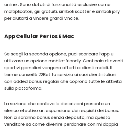
online . Sono dotati di funzionalità esclusive come
moltiplicatori, giri gratuiti, simboli scatter e simboli jolly
per aiutarti a vincere grandi vincite.
App Cellular Per Ios E Mac
Se scegli la seconda opzione, puoi scaricare l’app u
utilizzare un’opzione mobile-friendly. Centinaia di eventi
sportivi giornalieri vengono offerti ai clienti mobili. Il
terme conseillé 22Bet fa servizio ai suoi clienti italiani
con added bonus regolari che coprono tutte le attività
sulla piattaforma.
La sezione che conlleva le descrizioni presenta un
elenco efectivo an espansione dei requisiti dei bonus.
Non ci saranno bonus senza deposito, ma questo
venditore sa come divenire perdonare con mi doppia