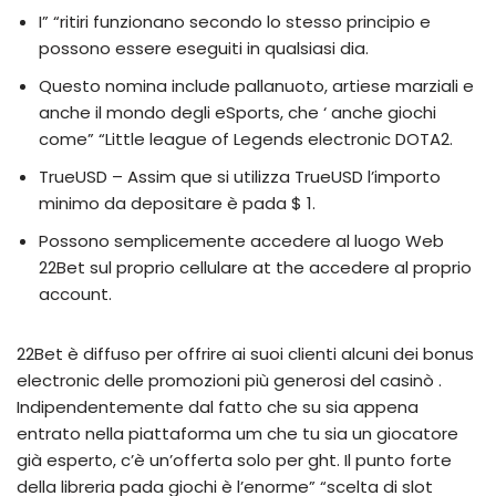
I” “ritiri funzionano secondo lo stesso principio e
possono essere eseguiti in qualsiasi dia.
Questo nomina include pallanuoto, artiese marziali e
anche il mondo degli eSports, che ‘ anche giochi
come” “Little league of Legends electronic DOTA2.
TrueUSD – Assim que si utilizza TrueUSD l’importo
minimo da depositare è pada $ 1.
Possono semplicemente accedere al luogo Web
22Bet sul proprio cellulare at the accedere al proprio
account.
22Bet è diffuso per offrire ai suoi clienti alcuni dei bonus
electronic delle promozioni più generosi del casinò .
Indipendentemente dal fatto che su sia appena
entrato nella piattaforma um che tu sia un giocatore
già esperto, c’è un’offerta solo per ght. Il punto forte
della libreria pada giochi è l’enorme” “scelta di slot