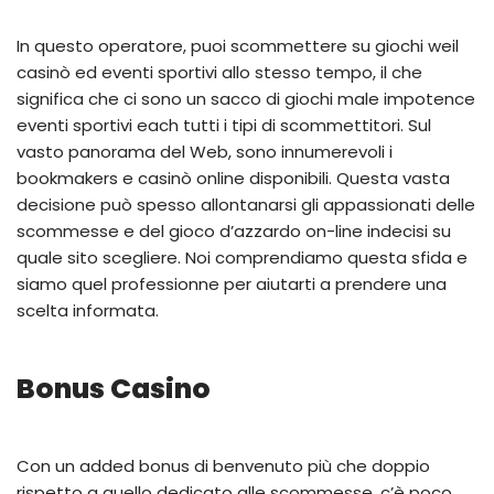
In questo operatore, puoi scommettere su giochi weil
casinò ed eventi sportivi allo stesso tempo, il che
significa che ci sono un sacco di giochi male impotence
eventi sportivi each tutti i tipi di scommettitori. Sul
vasto panorama del Web, sono innumerevoli i
bookmakers e casinò online disponibili. Questa vasta
decisione può spesso allontanarsi gli appassionati delle
scommesse e del gioco d’azzardo on-line indecisi su
quale sito scegliere. Noi comprendiamo questa sfida e
siamo quel professionne per aiutarti a prendere una
scelta informata.
Bonus Casino
Con un added bonus di benvenuto più che doppio
rispetto a quello dedicato alle scommesse, c’è poco