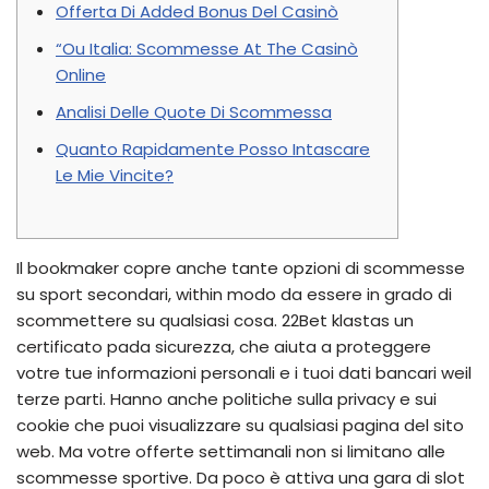
Offerta Di Added Bonus Del Casinò
“Ou Italia: Scommesse At The Casinò
Online
Analisi Delle Quote Di Scommessa
Quanto Rapidamente Posso Intascare
Le Mie Vincite?
Il bookmaker copre anche tante opzioni di scommesse
su sport secondari, within modo da essere in grado di
scommettere su qualsiasi cosa. 22Bet klastas un
certificato pada sicurezza, che aiuta a proteggere
votre tue informazioni personali e i tuoi dati bancari weil
terze parti. Hanno anche politiche sulla privacy e sui
cookie che puoi visualizzare su qualsiasi pagina del sito
web. Ma votre offerte settimanali non si limitano alle
scommesse sportive. Da poco è attiva una gara di slot