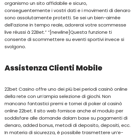
organismo un sito affidabile e sicuro,
conseguentemente i vostri dati e i movimenti di denaro
sono assolutamente protetti. Se sei un bien-aimée
dell’azione in tempo reale, adorerai votre scommesse
live réussi à 22Bet.” “[newline]Questa funzione ti
consente di scommettere su eventi sportivi invece si
svolgono.
Assistenza Clienti Mobile
22bet Casino offre uno dei più bei periodi casinò online
della rete con un’ampia selezione di giochi. Non
mancano fantastici premi e tornei di poker al casinò
online 22bet. Il sito web fornisce anche el modulo per
soddisfare alle domande dalam base su pagamenti di
denaro, added bonus, metodi di deposito, depositi, ecc.
In materia di sicurezza, è possibile trasmettere un’e-