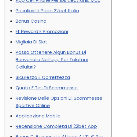
App Cell Phone Per Ios Electronic Mac
Peculiarità Pada 22bet Italia
Bonus Casino
Et Reward E Promozioni
Migliaia Di Slot
Posso Ottenere Algun Bonus Di
Benvenuto Nell’app Per Telefoni
Cellulari?
Sicurezza E Correttezza
Quote E Tipi Di Scommesse
Revisione Delle Opzioni Di Scommesse
Sportive Online
Applicazione Mobile
Recensione Completa Di 22bet App
Bonus Di Benvenuto Afilado A 122 € Per