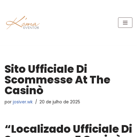
Pular
para
o
conteúdo
Sito Ufficiale Di
Scommesse At The
Casinò
por
josiver.wk
20 de julho de 2025
“Localizado Ufficiale Di