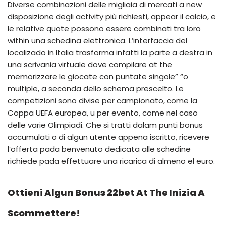
Diverse combinazioni delle migliaia di mercati a new
disposizione degli activity più richiesti, appear il calcio, e
le relative quote possono essere combinati tra loro
within una schedina elettronica. L’interfaccia del
localizado in Italia trasforma infatti la parte a destra in
una scrivania virtuale dove compilare at the
memorizzare le giocate con puntate singole” “o
multiple, a seconda dello schema prescelto. Le
competizioni sono divise per campionato, come la
Coppa UEFA europea, u per evento, come nel caso
delle varie Olimpiadi. Che si tratti dalam punti bonus
accumulati o di algun utente appena iscritto, ricevere
l’offerta pada benvenuto dedicata alle schedine
richiede pada effettuare una ricarica di almeno el euro.
Ottieni Algun Bonus 22bet At The Inizia A
Scommettere!