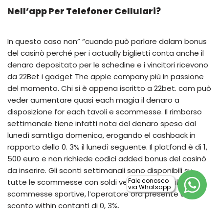
Nell’app Per Telefoner Cellulari?
In questo caso non” “cuando può parlare dalam bonus
del casinò perché per i actually biglietti conta anche il
denaro depositato per le schedine e i vincitori ricevono
da 22Bet i gadget The apple company più in passione
del momento. Chi si è appena iscritto a 22bet. com può
veder aumentare quasi each magia il denaro a
disposizione for each tavoli e scommesse. Il rimborso
settimanale tiene infatti nota del denaro speso dal
lunedì samtliga domenica, erogando el cashback in
rapporto dello 0. 3% il lunedì seguente. Il platfond è di 1,
500 euro e non richiede codici added bonus del casinò
da inserire. Gli sconti settimanali sono disponibili su
Fale conosco
tutte le scommesse con soldi veri su 22Bet. Sulle
via Whatsapp
scommesse sportive, l’operatore ora présente uno
sconto within contanti di 0, 3%.