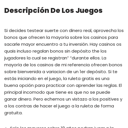
Descripción De Los Juegos
Si decides testear suerte con dinero real, aprovecha los
bonos que ofrecen la mayoría sobre los casinos para
sacarle mayor encuentro a tu inversión. Hay casinos os
quais incluso regalan bonos sin depósito the los
jugadores la cual se registran” “durante ellos. La
mayoría de los casinos de mi referencia ofrecen bonos
sobre bienvenida a variacion de un 1er depósito. Si te
estás iniciando en el juego, la ruleta gratis es una
buena opción para practicar con aprender las reglas. El
principal incomodo que tiene es que no se puede
ganar dinero. Pero echemos un vistazo a los positives y
a los contras de hacer el juego a la ruleta de forma
gratuita.