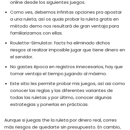
online desde los siguientes juegos.
Como ves, debemos infinitas opciones pra apostar
a una ruleta, así os quais probar la ruleta gratis en
método demo nos resultará de gran ventaja para
familiarizarnos con ellas.
Roulette-Simulator. facts ha eliminado dichos
riesgos al realizar imposible jugar que tiene dinero en
el servidor.
No gastes época en registros innecesarios, hay que
tomar ventaja el tiempo jugando al máximo.
Este sitio les permite probar mis juegos, así asi como
conocer las reglas y las diferentes variantes de
todas las ruletas y por último, conocer algunas
estrategias y ponerlas en prácticas.
Aunque si juegas the la ruleta por dinero real, corres
más riesgos de quedarte sin presupuesto. En cambio,