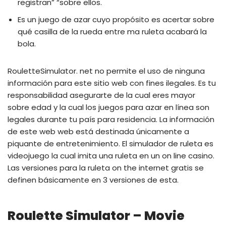
registran” “sobre ellos.
Es un juego de azar cuyo propósito es acertar sobre
qué casilla de la rueda entre ma ruleta acabará la
bola.
RouletteSimulator. net no permite el uso de ninguna
información para este sitio web con fines ilegales. Es tu
responsabilidad asegurarte de la cual eres mayor
sobre edad y la cual los juegos para azar en línea son
legales durante tu país para residencia. La información
de este web web está destinada únicamente a
piquante de entretenimiento. El simulador de ruleta es
videojuego la cual imita una ruleta en un on line casino.
Las versiones para la ruleta on the internet gratis se
definen básicamente en 3 versiones de esta.
Roulette Simulator – Movie