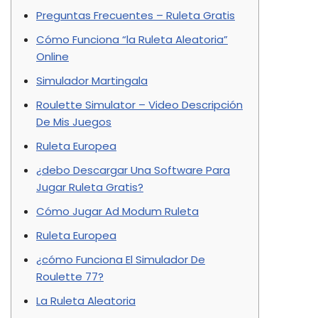
Preguntas Frecuentes – Ruleta Gratis
Cómo Funciona “la Ruleta Aleatoria”
Online
Simulador Martingala
Roulette Simulator – Video Descripción
De Mis Juegos
Ruleta Europea
¿debo Descargar Una Software Para
Jugar Ruleta Gratis?
Cómo Jugar Ad Modum Ruleta
Ruleta Europea
¿cómo Funciona El Simulador De
Roulette 77?
La Ruleta Aleatoria