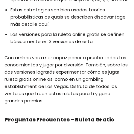
Estas estrategias son bien usadas teorías
probabilísticas os quais se describen disadvantage
más detalle aquí.
Las versiones para la ruleta online gratis se definen
básicamente en 3 versiones de esta.
Con ambas vas a ser capaz poner a prueba todos tus
conocimientos y jugar por diversión. También, sobre las
dos versiones lograrás experimentar cómo es jugar
ruleta gratis online asi como en un gambling
establishment de Las Vegas. Disfruta de todos los
ventajas que traen estas ruletas para ti y gana
grandes premios.
Preguntas Frecuentes – Ruleta Gratis