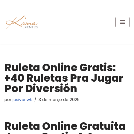
Pular
para
o
conteúdo
Ruleta Online Gratis:
+40 Ruletas Pra Jugar
Por Diversión
por
josiver.wk
3 de março de 2025
Ruleta Online Gratuita