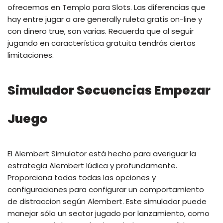
ofrecemos en Templo para Slots. Las diferencias que
hay entre jugar a are generally ruleta gratis on-line y
con dinero true, son varias. Recuerda que al seguir
jugando en característica gratuita tendrás ciertas
limitaciones.
Simulador Secuencias Empezar
Juego
El Alembert Simulator está hecho para averiguar la
estrategia Alembert lúdica y profundamente.
Proporciona todas todas las opciones y
configuraciones para configurar un comportamiento
de distraccion según Alembert. Este simulador puede
manejar sólo un sector jugado por lanzamiento, como