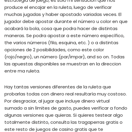
estrategia de juego, es sólo mi sensación que nos
produce el encajar en la ruleta, luego de verificar
muchas jugadas y haber apostado variadas veces. El
jugador debe apostar durante el número u color en que
acabará la bola, cosa que podra hacer de distintas
maneras. Se podra apostar a este número específico,
the varios números (fila, esquina, etc. ) o a distintas
opciones de 2 posibilidades, como este color
(rojo/negro), un número (par/impar), and so on. Todas
las apuestas disponibles se muestran en la direccion
entre ma ruleta.
Hay tantas versiones diferentes de la ruleta que
probarlas todas con dinero real resultaría muy costoso.
Por desgraciar, al jugar que incluye dinero virtual
sumado a sin límites de gasto, puedes verificar a fondo
algunas versiones que quieras. Si quieres testear algo
totalmente distinto, consulta las tragaperras gratis o
este resto de juegos de casino gratis que te