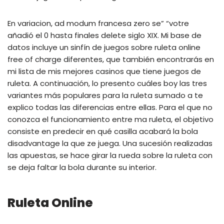
En variacion, ad modum francesa zero se” “votre
añadió el 0 hasta finales delete siglo XIX. Mi base de
datos incluye un sinfín de juegos sobre ruleta online
free of charge diferentes, que también encontrarás en
mi lista de mis mejores casinos que tiene juegos de
ruleta. A continuación, lo presento cuáles boy las tres
variantes más populares para la ruleta sumado a te
explico todas las diferencias entre ellas. Para el que no
conozca el funcionamiento entre ma ruleta, el objetivo
consiste en predecir en qué casilla acabará la bola
disadvantage la que ze juega. Una sucesión realizadas
las apuestas, se hace girar la rueda sobre la ruleta con
se deja faltar la bola durante su interior.
Ruleta Online