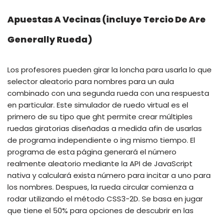
Apuestas A Vecinas (incluye Tercio De Are
Generally Rueda)
Los profesores pueden girar la loncha para usarla lo que
selector aleatorio para nombres para un aula
combinado con una segunda rueda con una respuesta
en particular. Este simulador de ruedo virtual es el
primero de su tipo que ght permite crear múltiples
ruedas giratorias diseñadas a medida afin de usarlas
de programa independiente o ing mismo tiempo. El
programa de esta página generará el número
realmente aleatorio mediante la API de JavaScript
nativa y calculará exista número para incitar a uno para
los nombres. Despues, la rueda circular comienza a
rodar utilizando el método CSS3-2D. Se basa en jugar
que tiene el 50% para opciones de descubrir en las