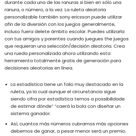
durante cada una de las ranuras si bien en sólo una
ranura, o número, a la vez. La ruleta aleatoria
personalizable también sony ericsson puede utilizar
afin de la diversión con los juegos generalmente,
incluso fuera delete ámbito escolar. Puedes utilizarla
con tus amigos y parentes cuando juegues the juegos
que requieran una selección/decisión aleatoria. Crea
una rueda personalizada ahora utilizando esta
herramienta totalmente gratis de generación para
decisiones aleatorias en línea.
La estadística tiene un folio muy destacado en la
ruleta, ya la cual aunque el circunstancia sigue
siendo cifra por estadística temos a possibilidade
de estimar dónde” “caerá la bola con diseñar un
sistema ganador.
Así, cuantos más números cubramos más opciones
debemos de ganar, a pesar menor será un premio.