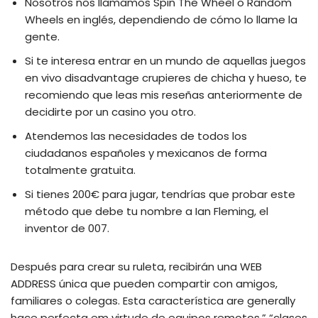
Nosotros nos llamamos Spin The Wheel o Random
Wheels en inglés, dependiendo de cómo lo llame la
gente.
Si te interesa entrar en un mundo de aquellas juegos
en vivo disadvantage crupieres de chicha y hueso, te
recomiendo que leas mis reseñas anteriormente de
decidirte por un casino you otro.
Atendemos las necesidades de todos los
ciudadanos españoles y mexicanos de forma
totalmente gratuita.
Si tienes 200€ para jugar, tendrías que probar este
método que debe tu nombre a Ian Fleming, el
inventor de 007.
Después para crear su ruleta, recibirán una WEB
ADDRESS única que pueden compartir con amigos,
familiares o colegas. Esta característica are generally
hace perfecta em virtude de equipos remotos,” “clases