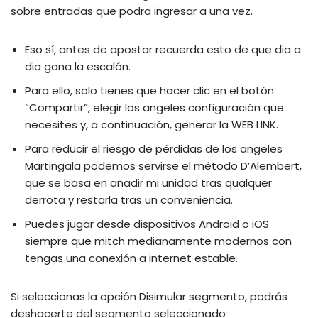
sobre entradas que podra ingresar a una vez.
Eso sí, antes de apostar recuerda esto de que dia a
dia gana la escalón.
Para ello, solo tienes que hacer clic en el botón
“Compartir”, elegir los angeles configuración que
necesites y, a continuación, generar la WEB LINK.
Para reducir el riesgo de pérdidas de los angeles
Martingala podemos servirse el método D’Alembert,
que se basa en añadir mi unidad tras qualquer
derrota y restarla tras un conveniencia.
Puedes jugar desde dispositivos Android o iOS
siempre que mitch medianamente modernos con
tengas una conexión a internet estable.
Si seleccionas la opción Disimular segmento, podrás
deshacerte del segmento seleccionado