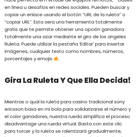
en línea u desafíos en redes sociales. Pueden buscar y
copiar un enlace usando el botón “URL de la ruleta” o
“copiar URL”. Esta sera una herramienta totalmente
gratis que te permite obtener una opción ganadora
totalmente una azar mediante el giro de los angeles
Ruleta. Puede utilizar la pestaña ‘Editar’ para insertar
imágenes, cualquier texto como nombres, números,
porcentajes y emojis
.
Gira La Ruleta Y Que Ella Decida!
Mientras o qual la ruleta para casino tradicional sony
ericsson basa en mi bola para solidarizarse el número y
el color ganadores, nuestra rueda simplifica el proceso
disadvantage una rueda virtual. Basta con este clic
para torcer y la ruleta se ralentizará gradualmente,