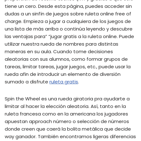
tiene un cero. Desde esta página, puedes acceder sin
dudas a un sinfín de juegos sobre ruleta online free of
charge. Empieza a jugar a cualquiera de los juegos de
una lista de más arriba o continúa leyendo y descubre
las ventajas para” “jugar gratis a la ruleta online. Puede
utilizar nuestra rueda de nombres para distintas
maneras en su aula. Cuando tome decisiones
aleatorias con sus alumnos, como formar grupos de
tareas, limitar tareas, jugar juegos, etc., puede usar la
rueda afin de introducir un elemento de diversión
sumado a disfrute
ruleta gratis
.
Spin the Wheel es una rueda giratoria pra ayudarte a
limitar al hacer la elección aleatoria. Así, tanto en la
ruleta francesa como en la americana los jugadores
apuestan approach número o selección de números
donde creen que caerá la bolita metálica que decide
way ganador. También encontramos ligeras diferencias