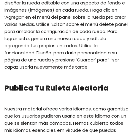
diseñar la rueda editable con una aspecto de fondo e
imágenes (imágenes) en cada rueda. Haga clic en
‘Agregar’ en el menú del panel sobre la rueda pra crear
varias ruedas. Utilice ‘Editar’ sobre el menú delete panel
para amoldar la configuración de cada rueda. Para
lograr esto, genera una nueva rueda y edítala
agregando tus propias entradas. Utilice la
funcionalidad ‘Diseño’ para darle personalidad a su
página de una rueda y presione ‘Guardar’ para” “ser
capaz usarla nuevamente más tarde.
Publica Tu Ruleta Aleatoria
Nuestra material ofrece varios idiomas, como garantiza
que los usuarios pudieran usarla en este idioma con un
que se sientan más cómodos. Hemos cubierto todos
mis idiomas esenciales em virtude de que puedas