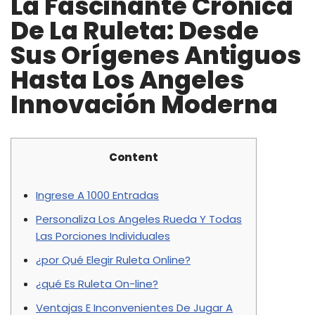
La Fascinante Cronica
De La Ruleta: Desde
Sus Orígenes Antiguos
Hasta Los Angeles
Innovación Moderna
Content
Ingrese A 1000 Entradas
Personaliza Los Angeles Rueda Y Todas
Las Porciones Individuales
¿por Qué Elegir Ruleta Online?
¿qué Es Ruleta On-line?
Ventajas E Inconvenientes De Jugar A