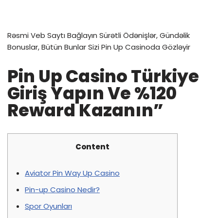
Rəsmi Veb Saytı Bağlayın️ Sürətli Ödənişlər, Gündəlik
Bonuslar, Bütün Bunlar Sizi Pin Up Casinoda Gözləyir
Pin Up Casino Türkiye
Giriş Yapın Ve %120
Reward Kazanın”
Content
Aviator Pin Way Up Casino
Pin-up Casino Nedir?
Spor Oyunları