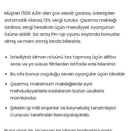
Müştəri 1500 AZN-dən çox vəsait çıxarsa, ödənişdən
avtomatik olaraq 13% vergi tutulur. Çıxarma məbləği
azdırsa, vergi hesabatı üçün məsuliyyət oyunçunun
özünə aiddir. Siz artıq Pin-Up oyunu saytında bonuslar
almış və mərc etmiş landa bilərsiniz.
İstədiyiniz idman növünü tez tapmaq üçün əlifba
sırası və ya xüsusi filtrlərdən istifadə edə bilərsiniz.
Bu ofis bonus ovçuluğu sevən oyunçular üçün idealdır.
Çıxarma, maksimum məbləğlərdə eyni
məhdudiyyətlərlə sadalanan bütün üsullarla
mümkündür.
Şirkətin işi milli orqanlar və beynəlxalq tənzimləyici
Curacao tərəfindən lisenziyalaşdırılıb.
Buna görə də, müəyyən bir idman hadisəsinə mərc