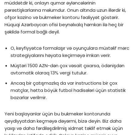
müddətdir ki, onlayn qumar əyləncələrinin
pərəstişkarlarına məlumdur. Onun altında uzun illərdir ki,
ofşor kazino və bukmeker kontoru fəaliyyət göstərir.
Hüquqi Azərbaycan ofisi beynəlxalq həmkarı ilə heç bir
şəkildə formal bağlı deyil.
O, keyfiyyətcə formalaşır və oyunçulara müxtəlif mərc
strategiyalarını həyata keçirməyə imkan verir.
Müştəri 1500 AZN-dən çox vəsait çıxarsa, ödənişdən
avtomatik olaraq 13% vergi tutulur.
Ancaq bir çatışmazlıq da var instructions bir çox
matçlar, hətta böyük futbol hadisələri üçün statistik
bazarlar verilmir.
Yeni başlayanlar üçün bu bukmeker kontorunda
qeydiyyatdan keçməyə dəyərmi, bizə deyin. Biz daha
yaxşı və daha fərdiləşdirilmiş xidmət təklif etmək üçün