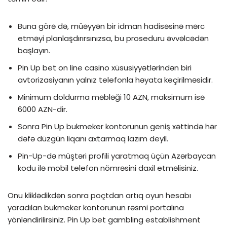
Buna görə də, müəyyən bir idman hadisəsinə mərc
etməyi planlaşdırırsınızsa, bu proseduru əvvəlcədən
başlayın.
Pin Up bet on line casino xüsusiyyətlərindən biri
avtorizasiyanın yalnız telefonla həyata keçirilməsidir.
Minimum doldurma məbləği 10 AZN, maksimum isə
6000 AZN-dir.
Sonra Pin Up bukmeker kontorunun geniş xəttində hər
dəfə düzgün liqanı axtarmaq lazım deyil.
Pin-Up-də müştəri profili yaratmaq üçün Azərbaycan
kodu ilə mobil telefon nömrəsini daxil etməlisiniz.
Onu kliklədikdən sonra poçtdan artıq oyun hesabı
yaradılan bukmeker kontorunun rəsmi portalına
yönləndirilirsiniz. Pin Up bet gambling establishment