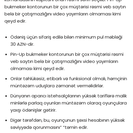
bukmeker kontorunun bir çox müştərisi rəsmi veb saytın
belə bir çatışmazlığını video yayımların olmaması kimi
qeyd edir.
Ödəniş üçün sifariş edilə bilən minimum pul məbləği
30 AZN-dir.
Pin-Up bukmeker kontorunun bir çox müştərisi rəsmi
veb saytın belə bir çatışmazlığını video yayımların
olmaması kimi qeyd edir.
Onlar təhlükəsiz, etibarlı və funksional olmalı, həmçinin
müntəzəm uduşlara zəmanət verməlidirlər.
Dünyanın aparıcı istehsalçılarının yüksək tariflərə malik
minlərlə parlaq oyunları müntəzəm olaraq oyunçulara
yaxşı ödənişlər gətirir.
Digər tərəfdən, bu, oyunçunun şəxsi hesabının yüksək
səviyyədə qorunmasını” “təmin edir.