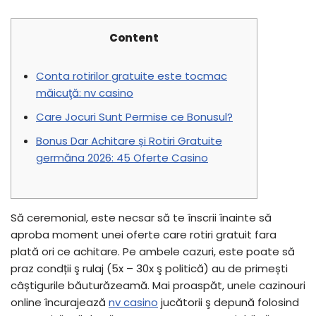
Content
Conta rotirilor gratuite este tocmac
măicuţă: nv casino
Care Jocuri Sunt Permise ce Bonusul?
Bonus Dar Achitare și Rotiri Gratuite
germăna 2026: 45 Oferte Casino
Să ceremonial, este necsar să te înscrii înainte să
aproba moment unei oferte care rotiri gratuit fara
plată ori ce achitare. Pe ambele cazuri, este poate să
praz condții ş rulaj (5x – 30x ş politică) au de primești
câștigurile băuturăzeamă. Mai proaspăt, unele cazinouri
online încurajează
nv casino
jucătorii ş depună folosind