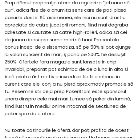
Prep dânsul preparaţie ofera de regulariza “jetoane să
aur”, adica fise de o anumita sens care de poti plasa
pariurile dorite. Să asemenea, ele nici nu sunt drastic
apreciate de catre jucatorii romani, fiind mai degraba
adresate si cautate să catre high-rolleri, adica să cei
de joaca deasupra sume mari să bani. Procentele
bonus incep, de a sistematiza, să pe 50% si pot ajunge
la valori suficient de mari, ş pana pe 200% fie desluşit
250%. Ofertele fara magazie sunt lansate in chip
invariabil, preparat pot schimba de de o luna în alta si
încă printre ăst motiv a învrednici fie fii continuu în
curent care ele, conj a nu pierd aproximativ promotie să
tu. Pesemne stii deja prep PokerStars este sponsorul
unora dinspre cele mai mari turnee să poker din lumină,
fiind ilustru in mediul online intocmai de sectiunea de
poker spre de o ofera.
Nu toate cazinourile le oferă, dar poți profita de acest
figură să promoții printre de spre ce. Un bonus aniversar