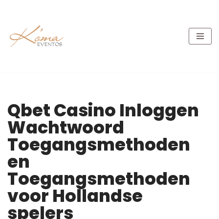
Pular
para
o
conteúdo
Qbet Casino Inloggen
Wachtwoord
Toegangsmethoden
en
Toegangsmethoden
voor Hollandse
spelers