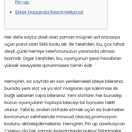
Pin-up
Şirkət Haqqında Rəsmi Məlumat
Hər dəfə sayta daxil olan zaman müştəri avtorizasiya
üçün parol olan SMS kodu alır. Bir tərəfdən, bu, çox rahat
deyil, çünki həmişə telefonunuzun yanınızda olması
lazımdır. Digər tərəfdən, bu, oyunçunun şəxsi hesabının
yüksək səviyyədə qorunmasını təmin edir.
Həmçinin, siz saytda ən son yeniləmələri izləyə bilərsiniz,
burada yeni slot və ya slot maşınının işə salınması ilə
bağlı xəbərləri tapa bilərsiniz. Yeni slotların hər buraxılışı
bütün oyunçuların toplaya biləcəyi bir bonusla təklif
olunur. Təbii ki, ondan istifadə etmək üçün siz bukmeker
kontorunun səhifəsində mövcud olacaq promosyon
kodunu aktivləşdirməlisiniz. Həmçinin, Pin up azerbaycan
Casino-da hər zaman bayramlarda pulsuz fırlanmalar