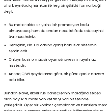
ofisi beynəlxalq həmkarı ilə heç bir şəkildə formal bağlı
deyil.
Bu materialda siz yalnız bir promosyon kodu
almayacaq, həm də ondan necə istifadə edəcəyinizi
öyrənəcəksiniz.
Həmçinin, Pin-Up casino geniş bonuslar sistemini
təmin edir.
Onlayn kazino müasir oyun sənayesinin ayrılmaz
hissəsidir.
Ancaq QIWI qaydalarına görə, bir günə qədər davam
edə bilər.
Bundan əlavə, əksər rus bahisçilərinin marağına səbəb
olan böyük turnirlər yan xəttin yuxarı hissəsində
yerləşdirilir. Əgər siz konkret çempionat və turnirlərə mərc
edirsinizsə, o zaman onları “Sevimlilər” bölməsinə əlavə