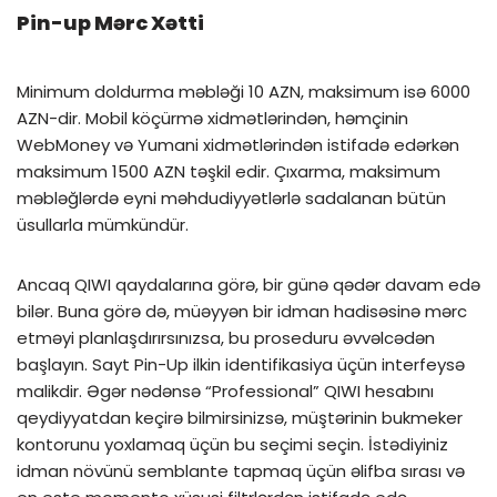
Pin-up Mərc Xətti
Minimum doldurma məbləği 10 AZN, maksimum isə 6000
AZN-dir. Mobil köçürmə xidmətlərindən, həmçinin
WebMoney və Yumani xidmətlərindən istifadə edərkən
maksimum 1500 AZN təşkil edir. Çıxarma, maksimum
məbləğlərdə eyni məhdudiyyətlərlə sadalanan bütün
üsullarla mümkündür.
Ancaq QIWI qaydalarına görə, bir günə qədər davam edə
bilər. Buna görə də, müəyyən bir idman hadisəsinə mərc
etməyi planlaşdırırsınızsa, bu proseduru əvvəlcədən
başlayın. Sayt Pin-Up ilkin identifikasiya üçün interfeysə
malikdir. Əgər nədənsə “Professional” QIWI hesabını
qeydiyyatdan keçirə bilmirsinizsə, müştərinin bukmeker
kontorunu yoxlamaq üçün bu seçimi seçin. İstədiyiniz
idman növünü semblante tapmaq üçün əlifba sırası və