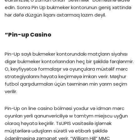
edin. Sonra Pin Up bukmeker kontorunun geniş xəttində
hər dəfə düzgün liqanı axtarmaq lazım deyil.
“Pin-up Casino
Pin-Up saylı bukmeker kontorundakı matçların siyahısı
digər bukmeker kontorlarından heç bir şəkildə fərqlənmir.
O, keyfiyyətcə formalaşır və oyunçulara müxtəlif mərc
strategiyalarını həyata keçirməyə imkan verir. Məşhur
futbol qarşıdurmaları üçün təxminən min yarım seçim
verilir.
Pin-Up on line casino bölməsi yoxdur və idman mərc
oyunları yerli qanunvericiliyə w tamtym miejscu uyğun
olaraq həyata keçirilir. TsUPIS vasitəsilə işləmək
müştərilərə uduşların sürətli və etibarlı şəkildə
ödənilməsinə zəmanət verir. “William Hill” MMC