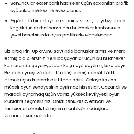
Sonuncular əksər canlı hadisələr üçün saxlanılan qrafik
uyğunluq mərkəzi ilə əvəz olunur.
Əgər belə bir onlayn cüzdanınız varsa, qeydiyyatdan
keçdikdən dərhal sonra onu bukmeker kontorunun
şəxsi hesabınızda oyun profilinizlə əlaqələndirin.
Siz artıq Pin-Up oyunu saytında bonuslar almış və mərc
etmiş ola bilərsiniz. Yeni başlayanlar üçün bu bukmeker
kontorunda qeydiyyatdan keçməyə dəyərmi, bizə deyin.
Biz daha yaxşı və daha fərdiləşdirilmiş xidmət təklif
etmək üçün kukilərdən istifadə edirik. Onlayn kazino
müasir oyun sənayesinin ayrılmaz hissəsidir. Qazanclı və
maraqlı oynamaq üçün yalnız yüksək keyfiyyətli oyun
klublarını seçməlisiniz. Onlar təhlükəsiz, etibarlı və
funksional olmalı, həmçinin müntəzəm uduşlara
zəmanət verməlidirlər.