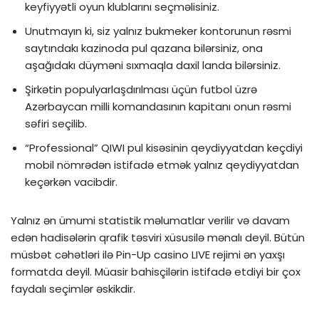
keyfiyyətli oyun klublarını seçməlisiniz.
Unutmayın ki, siz yalnız bukmeker kontorunun rəsmi
saytındakı kazinoda pul qazana bilərsiniz, ona
aşağıdakı düyməni sıxmaqla daxil landa bilərsiniz.
Şirkətin populyarlaşdırılması üçün futbol üzrə
Azərbaycan milli komandasının kapitanı onun rəsmi
səfiri seçilib.
“Professional” QIWI pul kisəsinin qeydiyyatdan keçdiyi
mobil nömrədən istifadə etmək yalnız qeydiyyatdan
keçərkən vacibdir.
Yalnız ən ümumi statistik məlumatlar verilir və davam
edən hadisələrin qrafik təsviri xüsusilə mənalı deyil. Bütün
müsbət cəhətləri ilə Pin-Up casino LIVE rejimi ən yaxşı
formatda deyil. Müasir bahisçilərin istifadə etdiyi bir çox
faydalı seçimlər əskikdir.