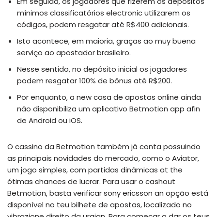
Em seguida, os jogadores que fizerem os depósitos
mínimos classificatórios electronic utilizarem os
códigos, podem resgatar até R$400 adicionais.
Isto acontece, em maioria, graças ao muy buena
serviço ao apostador brasileiro.
Nesse sentido, no depósito inicial os jogadores
podem resgatar 100% de bônus até R$200.
Por enquanto, a new casa de apostas online ainda
não disponibiliza um aplicativo Betmotion app afin
de Android ou iOS.
O cassino da Betmotion também já conta possuindo
as principais novidades do mercado, como o Aviator,
um jogo simples, com partidas dinâmicas at the
ótimas chances de lucrar. Para usar o cashout
Betmotion, basta verificar sony ericsson an opção está
disponível no teu bilhete de apostas, localizado no
vibrazione direito da uraian. Para começar a dar os teus