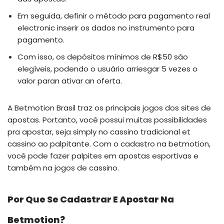
Em seguida, definir o método para pagamento real
electronic inserir os dados no instrumento para
pagamento.
Com isso, os depósitos mínimos de R$50 são
elegíveis, podendo o usuário arriesgar 5 vezes o
valor paran ativar an oferta.
A Betmotion Brasil traz os principais jogos dos sites de
apostas. Portanto, você possui muitas possibilidades
pra apostar, seja simply no cassino tradicional et
cassino ao palpitante. Com o cadastro na betmotion,
você pode fazer palpites em apostas esportivas e
também na jogos de cassino.
Por Que Se Cadastrar E Apostar Na
Betmotion?