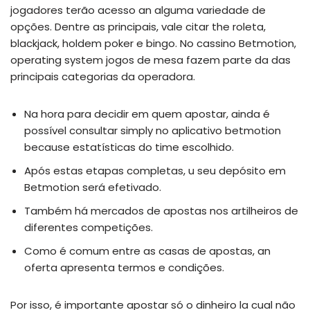
jogadores terão acesso an alguma variedade de
opções. Dentre as principais, vale citar the roleta,
blackjack, holdem poker e bingo. No cassino Betmotion,
operating system jogos de mesa fazem parte da das
principais categorias da operadora.
Na hora para decidir em quem apostar, ainda é
possível consultar simply no aplicativo betmotion
because estatísticas do time escolhido.
Após estas etapas completas, u seu depósito em
Betmotion será efetivado.
Também há mercados de apostas nos artilheiros de
diferentes competições.
Como é comum entre as casas de apostas, an
oferta apresenta termos e condições.
Por isso, é importante apostar só o dinheiro la cual não