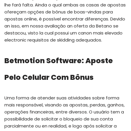
lhe fará falta. Ainda o qual ambas as casas de apostas
ofereçam opções de bônus de boas-vindas para
apostas online, é possível encontrar diferenças. Devido
an isso, em nossa avaliação an oferta da Betano se
destacou, visto la cual possui um canon mais elevado
electronic requisitos de skidding adequados.
Betmotion Software: Aposte
Pelo Celular Com Bônus
Uma forma de atender suas atividades sobre forma
mais responsável, visando as apostas, perdas, ganhos,
operações financeiras, entre diversos. O usuário tem a
possibilidade de solicitar o bloqueio de sua conta
parcialmente ou en realidad, e logo após solicitar a