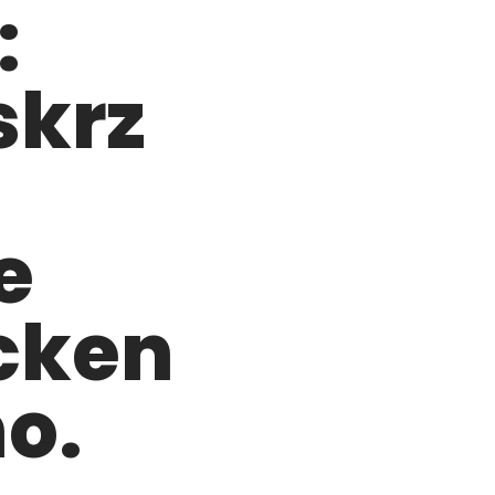
:
skrz
e
icken
o.