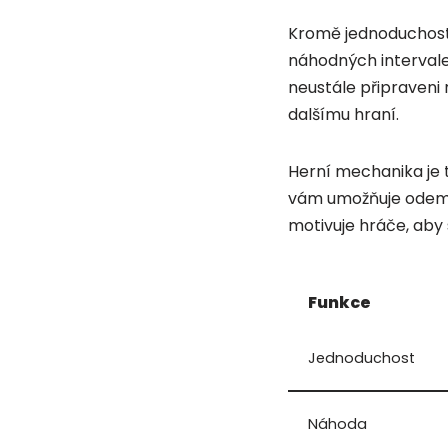
Kromě jednoduchosti h
náhodných intervale
neustále připraveni 
dalšímu hraní.
Herní mechanika je 
vám umožňuje odemkn
motivuje hráče, aby
Funkce
Jednoduchost
Náhoda