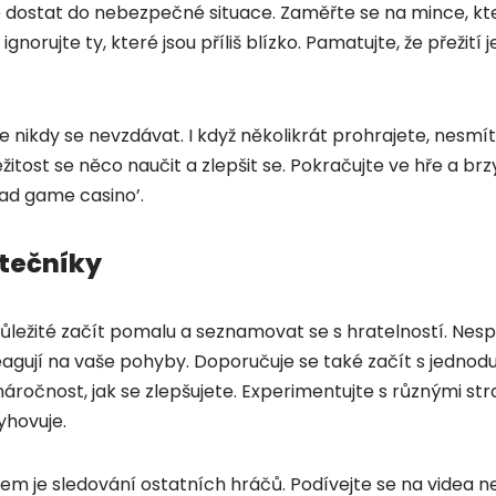
 dostat do nebezpečné situace. Zaměřte se na mince, kt
ignorujte ty, které jsou příliš blízko. Pamatujte, že přežití j
je nikdy se nevzdávat. I když několikrát prohrajete, nesmí
ežitost se něco naučit a zlepšit se. Pokračujte ve hře a br
ad game casino’.
átečníky
ůležité začít pomalu a seznamovat se s hratelností. Nesp
eagují na vaše pohyby. Doporučuje se také začít s jednodu
ročnost, jak se zlepšujete. Experimentujte s různými stra
yhovuje.
pem je sledování ostatních hráčů. Podívejte se na videa 