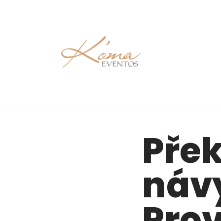
Pular
para
o
conteúdo
Pře
náv
Prov