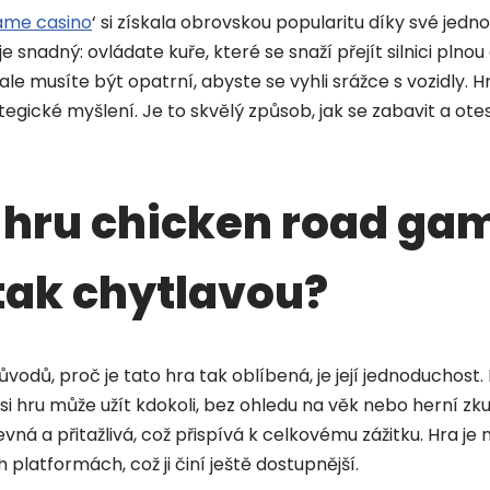
ame casino
‘ si získala obrovskou popularitu díky své jedn
je snadný: ovládate kuře, které se snaží přejít silnici plno
 ale musíte být opatrní, abyste se vyhli srážce s vozidly. 
ategické myšlení. Je to skvělý způsob, jak se zabavit a ot
 hru chicken road ga
tak chytlavou?
vodů, proč je tato hra tak oblíbená, je její jednoduchost.
si hru může užít kdokoli, bez ohledu na věk nebo herní zku
vná a přitažlivá, což přispívá k celkovému zážitku. Hra je
platformách, což ji činí ještě dostupnější.