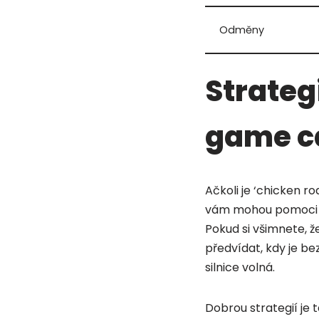
Odměny
Strateg
game c
Ačkoli je ‘chicken r
vám mohou pomoci zv
Pokud si všimnete, ž
předvídat, kdy je bez
silnice volná.
Dobrou strategií je 