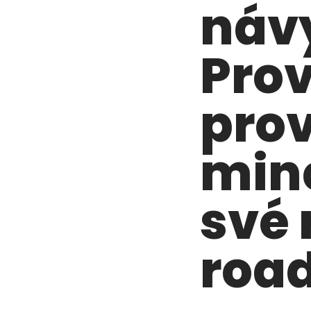
náv
Prov
prov
minc
své 
roa