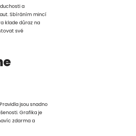
oduchosti a
u aut. Sbíráním mincí
Hra klade důraz na
estovat své
me
 Pravidla jsou snadno
šenosti. Grafika je
 navíc zdarma a