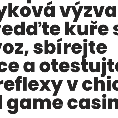
yková výzva
edďte kuře 
oz, sbírejte
e a otestujt
reflexy v ch
d game casin