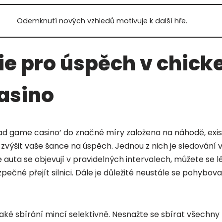
Odemknutí nových vzhledů motivuje k další hře.
ie pro úspěch v chick
asino
oad game casino’ do značné míry založena na náhodě, existu
ýšit vaše šance na úspěch. Jednou z nich je sledování 
e auta se objevují v pravidelných intervalech, můžete se l
pečné přejít silnici. Dále je důležité neustále se pohybovat,
také sbírání mincí selektivně. Nesnažte se sbírat všechny 