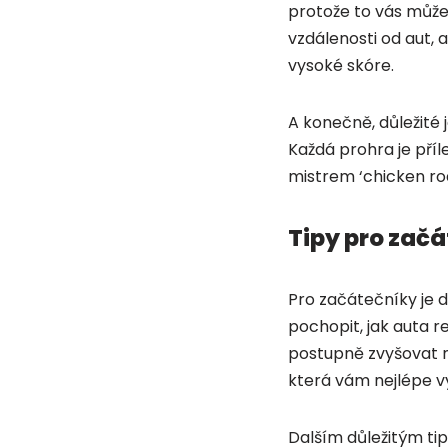
protože to vás může
vzdálenosti od aut, a 
vysoké skóre.
A konečně, důležité 
Každá prohra je příl
mistrem ‘chicken ro
Tipy pro zač
Pro začátečníky je d
pochopit, jak auta r
postupně zvyšovat ná
která vám nejlépe v
Dalším důležitým ti