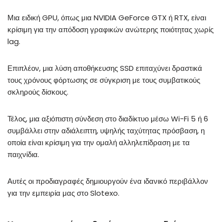
Μια ειδική GPU, όπως μια NVIDIA GeForce GTX ή RTX, είναι
κρίσιμη για την απόδοση γραφικών ανώτερης ποιότητας χωρίς
lag.
Επιπλέον, μια λύση αποθήκευσης SSD επιταχύνει δραστικά
τους χρόνους φόρτωσης σε σύγκριση με τους συμβατικούς
σκληρούς δίσκους.
Τέλος, μια αξιόπιστη σύνδεση στο διαδίκτυο μέσω Wi-Fi 5 ή 6
συμβάλλει στην αδιάλειπτη, υψηλής ταχύτητας πρόσβαση, η
οποία είναι κρίσιμη για την ομαλή αλληλεπίδραση με τα
παιχνίδια.
Αυτές οι προδιαγραφές δημιουργούν ένα ιδανικό περιβάλλον
για την εμπειρία μας στο Slotexo.