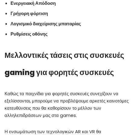
Ενεργειακή Απόδοση
Γρήγορη φόρτιση
Λογισμικό διαχείρισης μπαταρίας
Ρυθμίσεις οθόνης
Μελλοντικές τάσεις στις συσκευές
gaming για φορητές συσκευές
Καθώς τα παιχνίδια για φορητές συσκευές συνεχίζουν να
εξελίσσονται, μπορούμε να προβλέψουμε αρκετές καινοτόμες
κατευθύνσεις που θα καθορίσουν το μέλλον των
αλληλεπιδράσεων μας στα games.
Η ενσωμάτωση των τεχνολογικών AR και VR θα