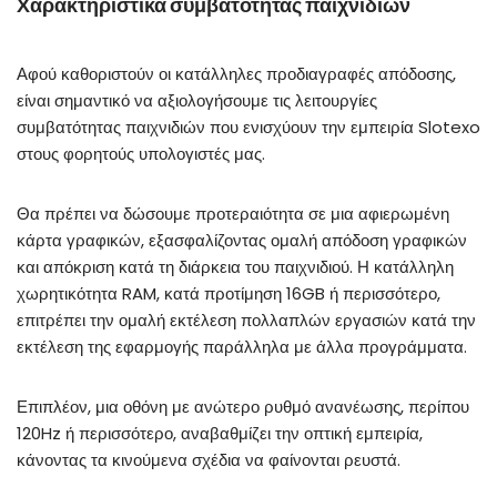
Χαρακτηριστικά συμβατότητας παιχνιδιών
Αφού καθοριστούν οι κατάλληλες προδιαγραφές απόδοσης,
είναι σημαντικό να αξιολογήσουμε τις λειτουργίες
συμβατότητας παιχνιδιών που ενισχύουν την εμπειρία Slotexo
στους φορητούς υπολογιστές μας.
Θα πρέπει να δώσουμε προτεραιότητα σε μια αφιερωμένη
κάρτα γραφικών, εξασφαλίζοντας ομαλή απόδοση γραφικών
και απόκριση κατά τη διάρκεια του παιχνιδιού. Η κατάλληλη
χωρητικότητα RAM, κατά προτίμηση 16GB ή περισσότερο,
επιτρέπει την ομαλή εκτέλεση πολλαπλών εργασιών κατά την
εκτέλεση της εφαρμογής παράλληλα με άλλα προγράμματα.
Επιπλέον, μια οθόνη με ανώτερο ρυθμό ανανέωσης, περίπου
120Hz ή περισσότερο, αναβαθμίζει την οπτική εμπειρία,
κάνοντας τα κινούμενα σχέδια να φαίνονται ρευστά.