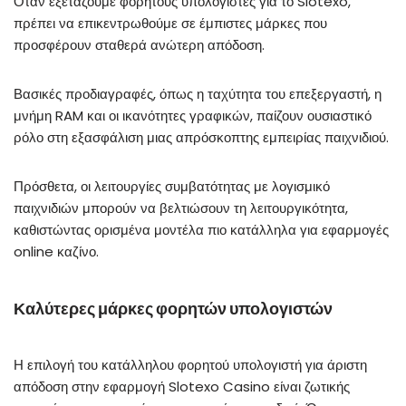
Όταν εξετάζουμε φορητούς υπολογιστές για το Slotexo,
πρέπει να επικεντρωθούμε σε έμπιστες μάρκες που
προσφέρουν σταθερά ανώτερη απόδοση.
Βασικές προδιαγραφές, όπως η ταχύτητα του επεξεργαστή, η
μνήμη RAM και οι ικανότητες γραφικών, παίζουν ουσιαστικό
ρόλο στη εξασφάλιση μιας απρόσκοπτης εμπειρίας παιχνιδιού.
Πρόσθετα, οι λειτουργίες συμβατότητας με λογισμικό
παιχνιδιών μπορούν να βελτιώσουν τη λειτουργικότητα,
καθιστώντας ορισμένα μοντέλα πιο κατάλληλα για εφαρμογές
online καζίνο.
Καλύτερες μάρκες φορητών υπολογιστών
Η επιλογή του κατάλληλου φορητού υπολογιστή για άριστη
απόδοση στην εφαρμογή Slotexo Casino είναι ζωτικής