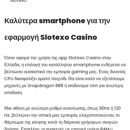
Slotexo.
Καλύτερα smartphone για την
εφαρμογή Slotexo Casino
Όσον αφορά την χρήση της app Slotexo Casino στην
Ελλάδα, η επιλογή του κατάλληλου smartphone ενδέχεται να
βελτιώσει ουσιαστικά την εμπειρία gaming μας. Ένας δυνατός
CPU διασφαλίζει ομαλό παιχνίδι. Θα είναι καλό να εξετάσουμε
μηχανές με Snapdragon 888 ή ισοδύναμα τσιπ για ανώτερη
απόδοση.
Μια οθόνη με ανώτερο ρυθμό ανανέωσης, όπως 90Hz ή 120
Hz, βελτιώνει την οπτική μας εμπειρία, ελαχιστοποιώντας το
θάμπωμα της κίνησης κατά τη διάρκεια γρήγορων σκηνών
δράσης. Επιπλέον, οι συσκευές με επαρκή μνήμη RAM—