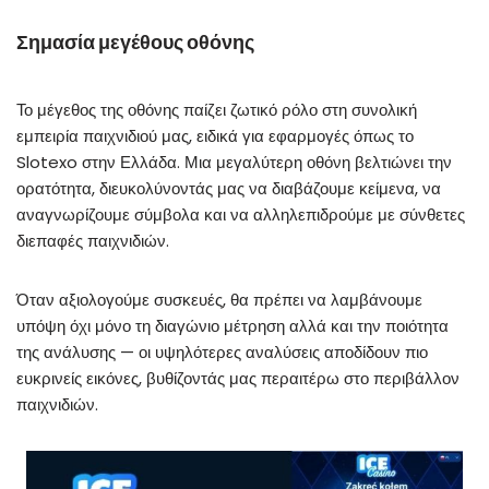
Σημασία μεγέθους οθόνης
Το μέγεθος της οθόνης παίζει ζωτικό ρόλο στη συνολική
εμπειρία παιχνιδιού μας, ειδικά για εφαρμογές όπως το
Slotexo στην Ελλάδα. Μια μεγαλύτερη οθόνη βελτιώνει την
ορατότητα, διευκολύνοντάς μας να διαβάζουμε κείμενα, να
αναγνωρίζουμε σύμβολα και να αλληλεπιδρούμε με σύνθετες
διεπαφές παιχνιδιών.
Όταν αξιολογούμε συσκευές, θα πρέπει να λαμβάνουμε
υπόψη όχι μόνο τη διαγώνιο μέτρηση αλλά και την ποιότητα
της ανάλυσης — οι υψηλότερες αναλύσεις αποδίδουν πιο
ευκρινείς εικόνες, βυθίζοντάς μας περαιτέρω στο περιβάλλον
παιχνιδιών.