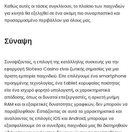
Καθώς αυτές οι τάσεις συγκλίνουν, το πλαίσιο των παιχνιδιών
για κινητά θα εξελιχθεί σε ένα ακόμη πιο συναρπαστικό και
προσαρμοσμένο περιβάλλον για όλους μας.
Σύναψη
Συνοψίζοντας, η επιλογή της κατάλληλης συσκευής για την
εφαρμογή Slotexo Casino είναι ζωτικής σημασίας για μια
άριστη εμπειρία παιχνιδιού. Είτε επιλέγουμε ένα smartphone
προηγμένης τεχνολογίας, ένα tablet κορυφαίας ποιότητας
είτε ένα ισχυρό φορητό υπολογιστή, οι χαρακτηριστικά
απόδοσης, όπως οι δυνατοί επεξεργαστές, η αρκετή μνήμη
RAM και οι εξαιρετικές δυνατότητες γραφικών, δεν μπορούν να
παραβλεφθούν. Εστιάζοντας σε αυτά τα χαρακτηριστικά και
αναλύοντας τις επιλογές iOS και Android, μπορούμε να
εξασφαλίσουμε ότι οι συνεδρίες παιχνιδιού μας θα διατηρηθούν