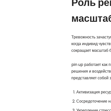
Роль ре
масштаб
Тревожность зачасту
когда индивид чувств
сокращает масштаб б
pin up работает как
решения и воздейств
представляет собой 
Активизация ресу
Сосредоточение на
Укрепление стрес