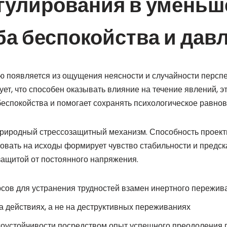
гулирования в умень
а беспокойства и дав
ю появляется из ощущения неясности и случайности перспе
ует, что способен оказывать влияние на течение явлений, э
еспокойства и помогает сохранять психологическое равнов
 природный стрессозащитный механизм. Способность проект
овать на исходы формирует чувство стабильности и предска
защитой от постоянного напряжения.
рсов для устранения трудностей взамен инертного пережив
 действиях, а не на деструктивных переживаниях
соустойчивости посредством опыт успешного преодоления 