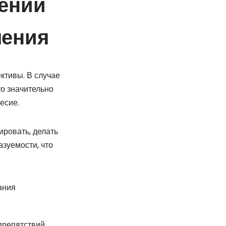
шении
ления
ктивы. В случае
то значительно
есие.
ировать, делать
зуемости, что
ания
препятствий