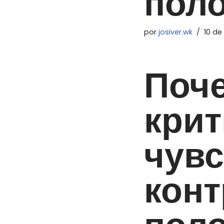
пол
por
josiver.wk
10 de
Поч
крит
чувс
конт