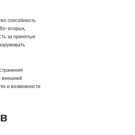
тво способность
 Во-вторых,
сть за принятые
наруживать
странения
с внешней
тях и возможности
 в