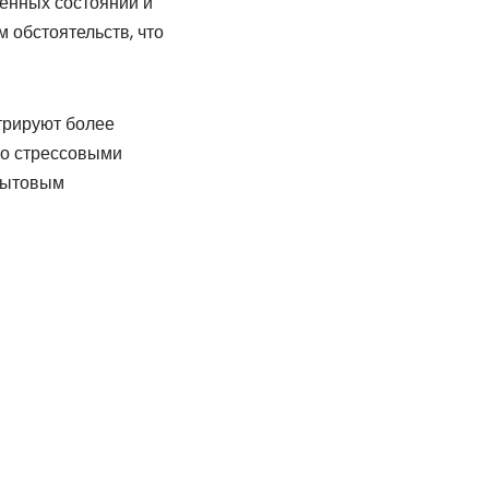
тенных состояний и
 обстоятельств, что
трируют более
со стрессовыми
бытовым