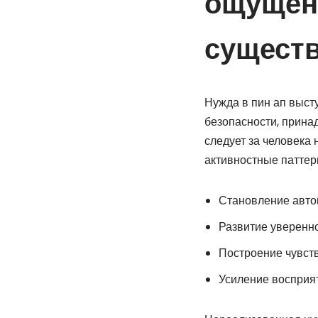
ощущен
сущест
Нужда в пин ап выст
безопасности, прина
следует за человека
активностные паттер
Становление авто
Развитие уверенн
Построение чувств
Усиление восприя