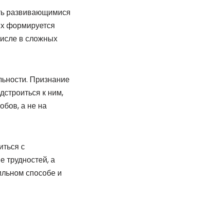
ать развивающимися
них формируется
числе в сложных
льности. Признание
дстроиться к ним,
бов, а не на
иться с
 трудностей, а
ильном способе и