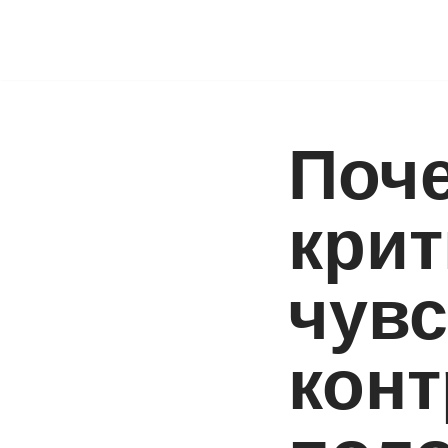
Pular
para
o
conteúdo
Поч
крит
чувс
конт