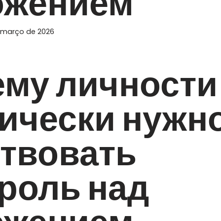
ожением
 março de 2026
ему личности
ически нужн
твовать
роль над