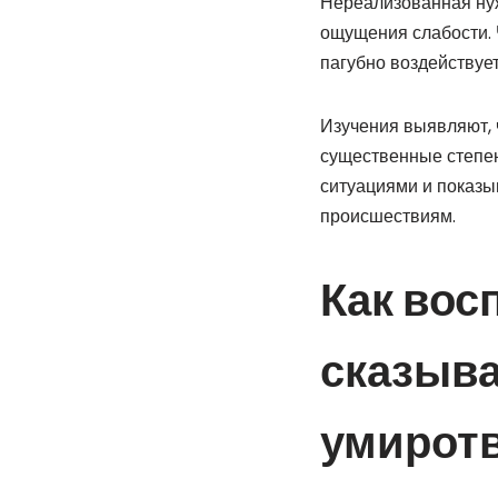
Нереализованная нуж
ощущения слабости. 
пагубно воздействуе
Изучения выявляют, 
существенные степен
ситуациями и показ
происшествиям.
Как вос
сказыва
умирот