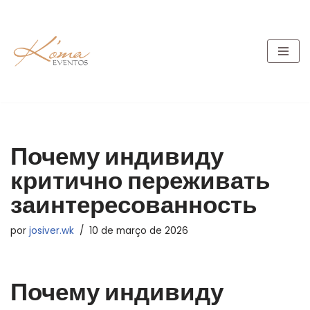
Pular
para
o
conteúdo
Почему индивиду
критично переживать
заинтересованность
por
josiver.wk
10 de março de 2026
Почему индивиду