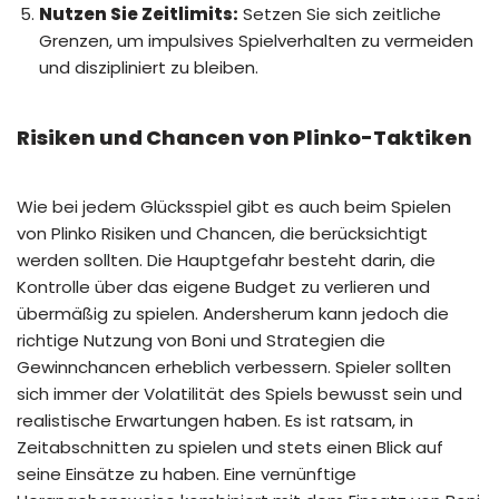
Nutzen Sie Zeitlimits:
Setzen Sie sich zeitliche
Grenzen, um impulsives Spielverhalten zu vermeiden
und diszipliniert zu bleiben.
Risiken und Chancen von Plinko-Taktiken
Wie bei jedem Glücksspiel gibt es auch beim Spielen
von Plinko Risiken und Chancen, die berücksichtigt
werden sollten. Die Hauptgefahr besteht darin, die
Kontrolle über das eigene Budget zu verlieren und
übermäßig zu spielen. Andersherum kann jedoch die
richtige Nutzung von Boni und Strategien die
Gewinnchancen erheblich verbessern. Spieler sollten
sich immer der Volatilität des Spiels bewusst sein und
realistische Erwartungen haben. Es ist ratsam, in
Zeitabschnitten zu spielen und stets einen Blick auf
seine Einsätze zu haben. Eine vernünftige