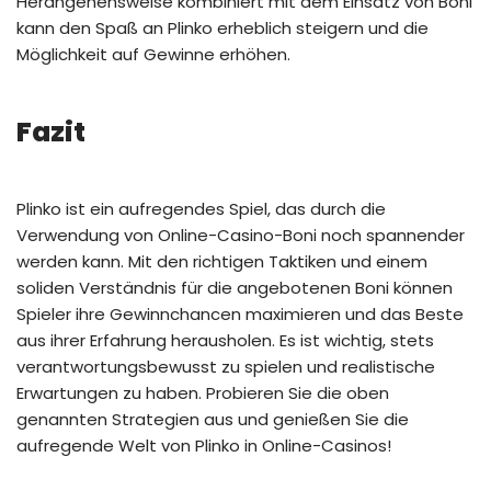
Herangehensweise kombiniert mit dem Einsatz von Boni
kann den Spaß an Plinko erheblich steigern und die
Möglichkeit auf Gewinne erhöhen.
Fazit
Plinko ist ein aufregendes Spiel, das durch die
Verwendung von Online-Casino-Boni noch spannender
werden kann. Mit den richtigen Taktiken und einem
soliden Verständnis für die angebotenen Boni können
Spieler ihre Gewinnchancen maximieren und das Beste
aus ihrer Erfahrung herausholen. Es ist wichtig, stets
verantwortungsbewusst zu spielen und realistische
Erwartungen zu haben. Probieren Sie die oben
genannten Strategien aus und genießen Sie die
aufregende Welt von Plinko in Online-Casinos!