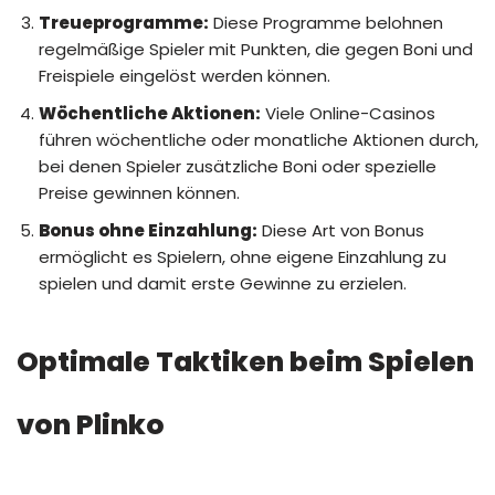
Treueprogramme:
Diese Programme belohnen
regelmäßige Spieler mit Punkten, die gegen Boni und
Freispiele eingelöst werden können.
Wöchentliche Aktionen:
Viele Online-Casinos
führen wöchentliche oder monatliche Aktionen durch,
bei denen Spieler zusätzliche Boni oder spezielle
Preise gewinnen können.
Bonus ohne Einzahlung:
Diese Art von Bonus
ermöglicht es Spielern, ohne eigene Einzahlung zu
spielen und damit erste Gewinne zu erzielen.
Optimale Taktiken beim Spielen
von Plinko