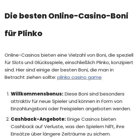
Die besten Online-Casino-Boni
für Plinko
Online-Casinos bieten eine Vielzahl von Boni, die speziell
für Slots und Glücksspiele, einschließlich Plinko, konzipiert
sind. Hier sind einige der besten Boni, die man in
Betracht ziehen sollte:
plinko casino game
Willkommensbonus:
Diese Boni sind besonders
attraktiv für neue Spieler und können in Form von
Einzahlungsboni oder Freispielen angeboten werden.
Cashback-Angebote:
Einige Casinos bieten
Cashback auf Verluste, was den Spielern hilft, ihre
Einsätze über längere Zeiträume zu sichern.