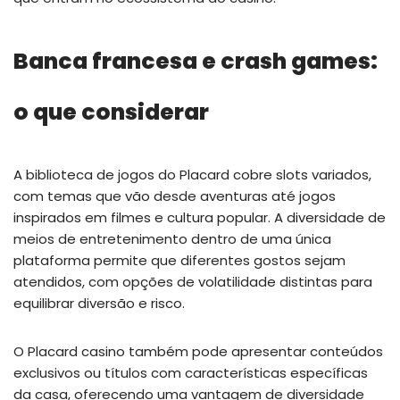
Banca francesa e crash games:
o que considerar
A biblioteca de jogos do Placard cobre slots variados,
com temas que vão desde aventuras até jogos
inspirados em filmes e cultura popular. A diversidade de
meios de entretenimento dentro de uma única
plataforma permite que diferentes gostos sejam
atendidos, com opções de volatilidade distintas para
equilibrar diversão e risco.
O Placard casino também pode apresentar conteúdos
exclusivos ou títulos com características específicas
da casa, oferecendo uma vantagem de diversidade