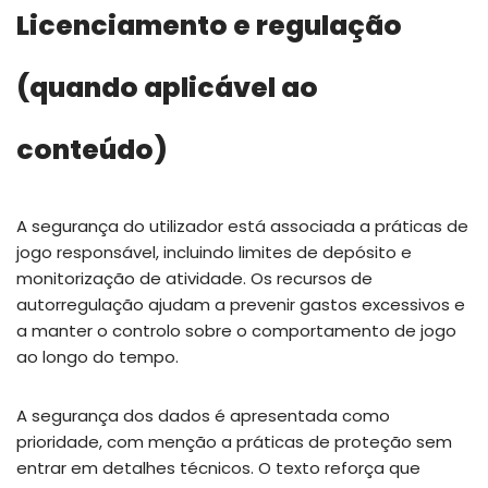
Licenciamento e regulação
(quando aplicável ao
conteúdo)
A segurança do utilizador está associada a práticas de
jogo responsável, incluindo limites de depósito e
monitorização de atividade. Os recursos de
autorregulação ajudam a prevenir gastos excessivos e
a manter o controlo sobre o comportamento de jogo
ao longo do tempo.
A segurança dos dados é apresentada como
prioridade, com menção a práticas de proteção sem
entrar em detalhes técnicos. O texto reforça que