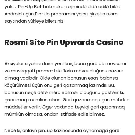
yalnız Pin-Up Bet bukmeker rejimində əldə edilə bilər.
Android üçün Pin-Up proqramını yalnız şirkətin rəsmi
saytından yükləyə bilərsiniz.
Rəsmi Site Pin Upwards Casino
Aksiyalar siyahısı daim yenilənir, buna görə də mövsümi
və müvəqqəti promo-təkliflərin mövcudluğunu nəzərə
almaq vacibdir. Əldə olunan bonusun əsas balansa
köçürülməsi üçün onu geri qazanmaq lazımdır. Bu,
bonusun neçə dəfə mərc edilməli olduğunu göstərir ki,
çıxarılmaq mümkün olsun. Geri qazanmaq üçün məhdud
müddətlər verilir. Əgər vaxtında təşviqi geri qazanmaq
mümkün olmasa, ondan istifadə edilə bilməz.
Necə ki, onlayn pin. up kazinosunda oynamağa görə