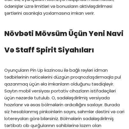
ödənişlər üzrə limitləri və bonusların aktivləşdirilməsi
şərtlərini asanlıqla yoxlamasına imkan verir.
Növbəti Mövsüm Üçün Yeni Navi
Və Staff Spirit Siyahıları
Oyunçuların Pin Up kazinosu ilə bağlı rəyləri idman
tədbirlərinin nəticələrini düzgün proqnozlaşdırmaqla pul
qazanmaq üçün əla imkanların olduğunu təsdiqləyir.
Saytın mobil versiyası portativ cihazların istifadəçiləri
üçün nəzərdə tutulub. O, sadələşdirilmiş versiyada
hazırlanır və əsas bölmələrin ardıcıllığını saxlayır. Burada
siz hesablanmış pinkoinlərin sayını, səhmlər dəstini və cari
lotereyaları görə bilərsiniz. Bölmələrin sadələşdirilmiş
tərtibatı cib qurğularının sahiblərinə lazım olan