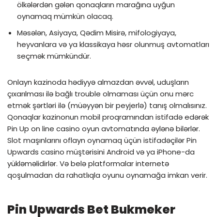
ölkələrdən gələn qonaqların marağına uyğun
oynamaq mümkün olacaq.
Məsələn, Asiyaya, Qədim Misirə, mifologiyaya,
heyvanlara və ya klassikaya həsr olunmuş avtomatları
seçmək mümkündür.
Onlayn kazinoda hədiyyə almazdan əvvəl, uduşların
çıxarılması ilə bağlı trouble olmaması üçün onu mərc
etmək şərtləri ilə (müəyyən bir peyjerlə) tanış olmalısınız.
Qonaqlar kazinonun mobil proqramından istifadə edərək
Pin Up on line casino oyun avtomatında əylənə bilərlər.
Slot maşınlarını oflayn oynamaq üçün istifadəçilər Pin
Upwards casino müştərisini Android və ya iPhone-da
yükləməlidirlər. Və belə platformalar internetə
qoşulmadan da rahatlıqla oyunu oynamağa imkan verir.
Pin Upwards Bet Bukmeker