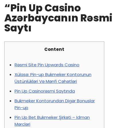
“Pin Up Casino ️
Azərbaycanın Rəsmi
Saytı
Content
Rəsmi Site Pin Upwards Casino
Xülasə: Pin-up Bukmeker Kontorunun
Üstünlükləri Və Mənfi Cəhətləri
Pin Up Casinorəsmi Saytında
Bukmeker Kontorundan Digər Bonuslar
Pin-up
Pin Up Bet Bukmeker Şirkəti – Idman
Mərcləri