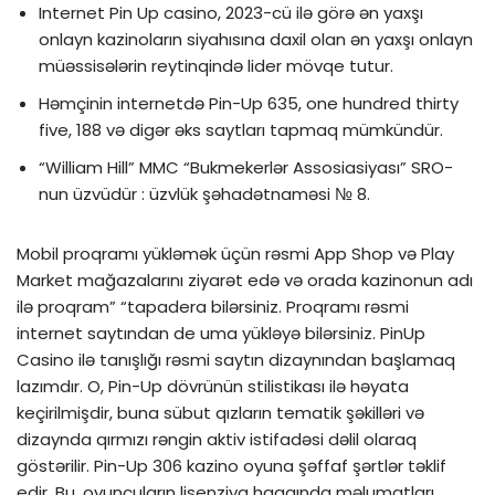
Internet Pin Up casino, 2023-cü ilə görə ən yaxşı
onlayn kazinoların siyahısına daxil olan ən yaxşı onlayn
müəssisələrin reytinqində lider mövqe tutur.
Həmçinin internetdə Pin-Up 635, one hundred thirty
five, 188 və digər əks saytları tapmaq mümkündür.
“William Hill” MMC “Bukmekerlər Assosiasiyası” SRO-
nun üzvüdür : üzvlük şəhadətnaməsi № 8.
Mobil proqramı yükləmək üçün rəsmi App Shop və Play
Market mağazalarını ziyarət edə və orada kazinonun adı
ilə proqram” “tapadera bilərsiniz. Proqramı rəsmi
internet saytından de uma yükləyə bilərsiniz. PinUp
Casino ilə tanışlığı rəsmi saytın dizaynından başlamaq
lazımdır. O, Pin-Up dövrünün stilistikası ilə həyata
keçirilmişdir, buna sübut qızların tematik şəkilləri və
dizaynda qırmızı rəngin aktiv istifadəsi dəlil olaraq
göstərilir. Pin-Up 306 kazino oyuna şəffaf şərtlər təklif
edir. Bu, oyunçuların lisenziya haqqında məlumatları,