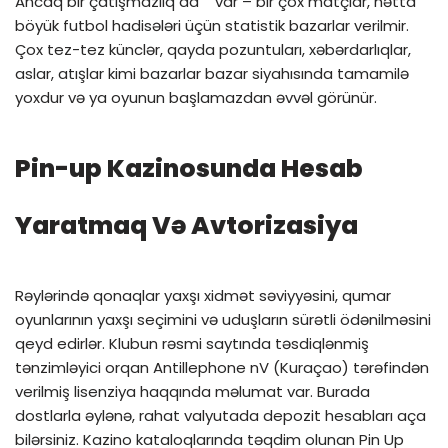
Ancaq bir çatışmazlıq da” “var – bir çox matçlar, hətta
böyük futbol hadisələri üçün statistik bazarlar verilmir.
Çox tez-tez künclər, qayda pozuntuları, xəbərdarlıqlar,
aslar, atışlar kimi bazarlar bazar siyahısında tamamilə
yoxdur və ya oyunun başlamazdan əvvəl görünür.
Pin-up Kazinosunda Hesab
Yaratmaq Və Avtorizasiya
Rəylərində qonaqlar yaxşı xidmət səviyyəsini, qumar
oyunlarının yaxşı seçimini və uduşların sürətli ödənilməsini
qeyd edirlər. Klubun rəsmi saytında təsdiqlənmiş
tənzimləyici orqan Antillephone nV (Kuraçao) tərəfindən
verilmiş lisenziya haqqında məlumat var. Burada
dostlarla əylənə, rahat valyutada depozit hesabları aça
bilərsiniz. Kazino kataloqlarında təqdim olunan Pin Up