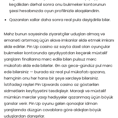
keçdikdən dərhal sonra onu bukmeker kontorunun
şəxsi hesabınızda oyun profilinizlə əlaqələndirin.
Qazanılan xallar daha sonra real pula dəyişdirilə bilər.
Məhz bunun sayəsində ziyarətçilər uduşları almaq və
əmanəti artırmaq üçün əlavə imkanlar əldə etmək imkanı
əldə edirlər. Pin Up casino az sayta daxil olan oyunçular
bukmeker kontorunda qeydiyyatdan keçərək müxtəlif
yarışların finallarına mərc edilə bilən pulsuz mərc
mükafatı əldə edə bilərlər. Ən azı gecə-gündüz pul mərc
edə bilərsiniz — burada siz real pul mükafatı qazana,
həmçinin onu hər hansı bir şeyə xərcləyə bilərsiniz.
İstifadəçi rəyləri Pin Upwards casino az göstərilən
xidmətlərin keyfiyyətini təsdiqləyir. Maraqlı və müxtəlif
mümkün mərclər yaxşı hədiyyələr qazanmaq üçün böyük
şanslar verir. Pin Up oyunu gələn qonaqlar idman
yarışlarında düzgün cavablara görə aldıqları böyük
uduşlardan danışırlar.