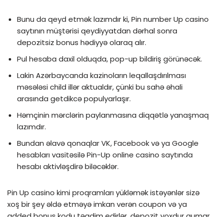
Bunu da qeyd etmək lazımdır ki, Pin number Up casino
saytının müştərisi qeydiyyatdan dərhal sonra
depozitsiz bonus hədiyyə olaraq alır.
Pul hesaba daxil olduqda, pop-up bildiriş görünəcək.
Lakin Azərbaycanda kazinoların leqallaşdırılması
məsələsi child illər aktualdır, çünki bu sahə əhali
arasında getdikcə populyarlaşır.
Həmçinin mərclərin paylanmasına diqqətlə yanaşmaq
lazımdır.
Bundan əlavə qonaqlar VK, Facebook və ya Google
hesabları vasitəsilə Pin-Up online casino saytında
hesabı aktivləşdirə biləcəklər.
Pin Up casino kimi proqramları yükləmək istəyənlər sizə
xoş bir şey əldə etməyə imkan verən coupon və ya
added bonus kodu təqdim edirlər. depozit yoxdur qumar