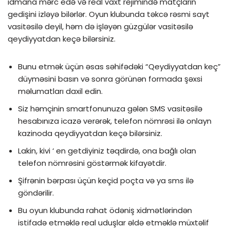
idmana mərc edə və real vaxt rejimində matçların
gedişini izləyə bilərlər. Oyun klubunda təkcə rəsmi sayt
vasitəsilə deyil, həm də işləyən güzgülər vasitəsilə
qeydiyyatdan keçə bilərsiniz.
Bunu etmək üçün əsas səhifədəki “Qeydiyyatdan keç”
düyməsini basın və sonra görünən formada şəxsi
məlumatları daxil edin.
Siz həmçinin smartfonunuza gələn SMS vasitəsilə
hesabınıza icazə verərək, telefon nömrəsi ilə onlayn
kazinoda qeydiyyatdan keçə bilərsiniz.
Lakin, kivi ‘ en getdiyiniz təqdirdə, ona bağlı olan
telefon nömrəsini göstərmək kifayətdir.
Şifrənin bərpası üçün keçid poçta və ya sms ilə
göndərilir.
Bu oyun klubunda rahat ödəniş xidmətlərindən
istifadə etməklə real uduşlar əldə etməklə müxtəlif