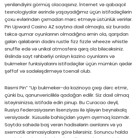
yeniləndiyini görmüş olacaqsınız. İnternet və qabaqcıl
texnologiyalar əsrində yaşayadığımız üçün istifadəçilərin
çoxu evlərindən çıxmadan mərc etməyə üstünlük verirlər.
Pin Upward Casino AZ saytına daxil olmaqla, siz burada
təkcə qumar oyunlarının olmadığına əmin ola, qarşıdan
gələn qələbənin dadını rustle fizz fizzle wheeze whistle
snuffle edə və unikal atmosferə qərq ola biləcəksiniz.
Əslində sayt rəhbərliyi onlayn kazino oyunlarını və
bukmeker funksiyalarını istifadəçilər üçün mümkün qədər
şəffaf və sadələşdirməyə toenail olub.
Rəsmi Pin” “Up bukmeker-da kazinoya çıxışı dərc etmir,
çünki bu, qanunvericiliklə qadağan edilir. Siz daxil olmaq
istəyirsinizsə, istifadə edin pinup. Bu Curacao deyil,
Rusiya Federasiyasının lisenziyası ilə işləyən beynəlxalq
versiyasıdır. Xüsusilə bahisçidən yayım ayırmaq lazımdır.
Saytda sahədə baş verən hadisələrin axınlarını və ya
sxematik animasiyalarını görə bilərsiniz. Sonuncu halda