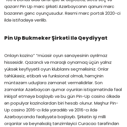
qazan! Pin Up mərc şirkəti Azərbaycanın qanuni mərc
bazarının gənc oyunçusudur. Rəsmi mərc portalı 2020-ci
ildə istifadəyə verilib.
Pin Up Bukmeker Şirkəti Ilə Qeydiyyat
Onlayn kazino” “müasir oyun sənayesinin ayrılmaz
hissəsidir. Qazanclı və maraqlı oynamaq üçün yalnız
yüksək keyfiyyətli oyun klublarını seçməlisiniz. Onlar
təhlükəsiz, etibarlı və funksional olmalı, həmçinin
müntəzəm uduşlara zəmanət verməlidirlər. Son
zamanlar Azərbaycan qumar oyunları istiqamətində fəal
inkişaf etməyə başlayıb və bu gün Pin-Up casino ölkədə
ən populyar kazinolardan biri hesab olunur. Məşhur Pin-
Up casino 2016-cı ildə yaradılıb və 2016-cı ildə
Azərbaycanda fəaliyyətə başlayıb. Şirkətin işi milli
orqanlar və beynəlxalq tənzimləyici Curacao tərəfindən