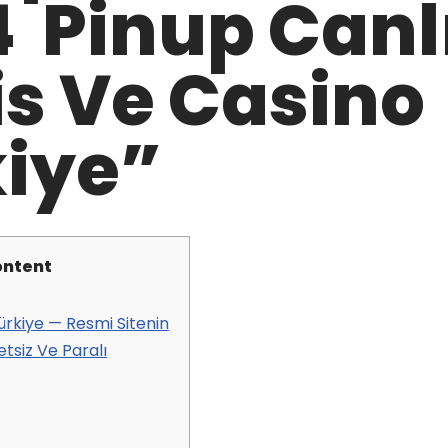
 ️ Pinup Canl
s Ve Casino
kiye”
ntent
ürkiye — Resmi Sitenin
tsiz Ve Paralı