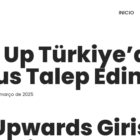
INICIO
 Up Türkiye
s Talep Edi
 março de 2025
Upwards Giri