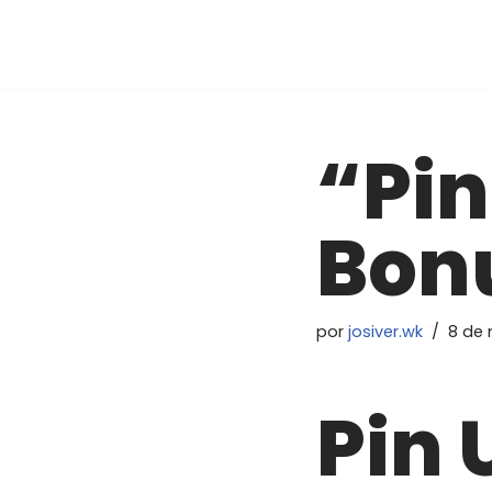
Pular
para
o
conteúdo
“Pin
Bonu
por
josiver.wk
8 de
Pin 