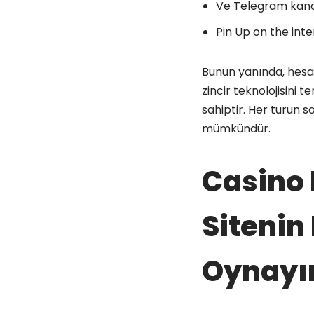
Ve Telegram kanal
Pin Up on the inte
Bunun yanında, hesap
zincir teknolojisini 
sahiptir. Her turun s
mümkündür.
Casino 
Sitenin
Oynayı