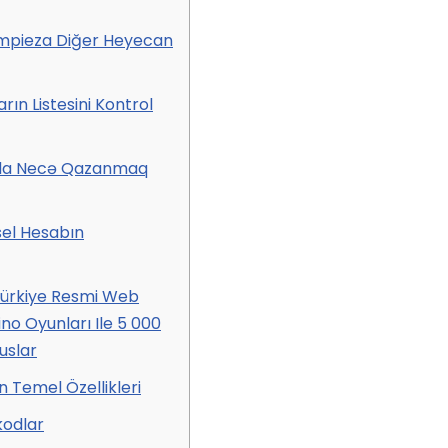
Empieza Diğer Heyecan
rın Listesini Kontrol
-da Necə Qazanmaq
sel Hesabın
Türkiye Resmi Web
sino Oyunları Ile 5 000
uslar
n Temel Özellikleri
kodlar