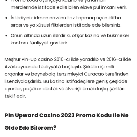
mərclərində istifadə edilə bilən əlavə pul imkanı verir.
İstədiyiniz idman növünü tez tapmaq üçün əlifba
sırası və ya xüsusi filtrlərdən istifadə edə bilərsiniz.
Onun altında uzun illərdir ki, ofşor kazino və bukmeker
kontoru fəaliyyət göstərir.
Məşhur Pin-Up casino 2016-cı ildə yaradılıb və 2016-cı ildə
Azərbaycanda fəaliyyətə başlayıb. Şirkətin işi milli
orqanlar və beynəlxalq tənzimləyici Curacao tərəfindən
lisenziyalaşdırılıb. Bu kazino istifadəçilərə geniş çeşiddə
oyunlar, peşəkar dəstək və əlverişli əməkdaşlıq şərtləri
təklif edir.
Pin Upward Casino 2023 Promo Kodu Ilə Nə
Əldə Edə Bilərəm?