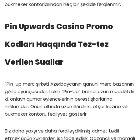
bukmeker kontorlarından heç bir şəkildə fərqlənmir.
Pin Upwards Casino Promo
Kodları Haqqında Tez-tez
Verilən Suallar
“Pin-up mərc şirkəti Azərbaycanın qanuni mərc bazarının
gənc oyunçusudur. Lakin “Pin-Up” brendi uzun müddətdir
ki, onlayn qumar əyləncələrinin pərəstişkarlarına
məlumdur. Onun altında uzun illərdir ki, ofşor kazino və
bukmeker kontoru fəaliyyət göstərir.
Biz daha yaxşı və daha fərdiləşdirilmiş xidmət təklif
etmək üçün kukilərdən istifadə edirik. Qazanclı və maraqlı