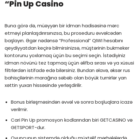
“Pin Up Casino
Buna görə də, müəyyən bir idman hadisəsinə mərc
etməyi planlaşdırırsınızsa, bu proseduru əvvəlcədən
başlayın. Əgər nədənsə “Professional” QIWI hesabını
qeydiyyatdan keçirə bilmirsinizsə, müştərinin bukmeker
kontorunu yoxlamaq üçün bu seçimi seçin. İstədiyiniz
idman növünü tez tapmaq üçün əlifba sırası və ya xüsusi
filtrlərdən istifadə edə bilərsiniz. Bundan əlavə, əksər rus
bahisçilərinin marağına səbəb olan böyük turnirlər yan
xəttin yuxarı hissəsində yerləşdirilir.
Bonus birləşməsindən əvvəl və sonra boşluqlara icazə
verilmir.
Cari Pin Up promosyon kodlarından biri GETCASINO və
GETSPORT-dur.
Oyunçunun sistemdə olduğu müxtəlif mərhələlərdə