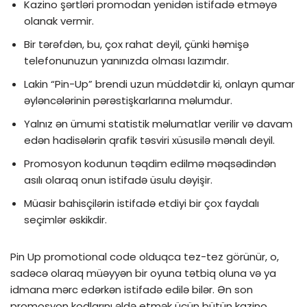
Kazino şərtləri promodan yenidən istifadə etməyə
olanak vermir.
Bir tərəfdən, bu, çox rahat deyil, çünki həmişə
telefonunuzun yanınızda olması lazımdır.
Lakin “Pin-Up” brendi uzun müddətdir ki, onlayn qumar
əyləncələrinin pərəstişkarlarına məlumdur.
Yalnız ən ümumi statistik məlumatlar verilir və davam
edən hadisələrin qrafik təsviri xüsusilə mənalı deyil.
Promosyon kodunun təqdim edilmə məqsədindən
asılı olaraq onun istifadə üsulu dəyişir.
Müasir bahisçilərin istifadə etdiyi bir çox faydalı
seçimlər əskikdir.
Pin Up promotional code olduqca tez-tez görünür, o,
sadəcə olaraq müəyyən bir oyuna tətbiq oluna və ya
idmana mərc edərkən istifadə edilə bilər. Ən son
promosyon kodlarını əldə etmək üçün bütün kazino