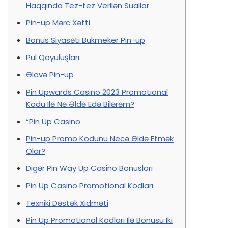
Haqqında Tez-tez Verilən Suallar
Pin-up Mərc Xətti
Bonus Siyasəti Bukmeker Pin-up
Pul Qoyuluşları:
Əlavə Pin-up
Pin Upwards Casino 2023 Promotional
Kodu Ilə Nə Əldə Edə Bilərəm?
“Pin Up Casino
Pin-up Promo Kodunu Necə Əldə Etmək
Olar?
Digər Pin Way Up Casino Bonusları
Pin Up Casino Promotional Kodları
Texniki Dəstək Xidməti
Pin Up Promotional Kodları Ilə Bonusu Iki