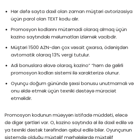
Hər dəfə sayta daxil olan zaman müştəri avtorizasiya
üçün parol olan TEXT kodu alır.
Promosyon kodlarını mütəmadi olaraq almaq üçün
kazino saytındakı məlumatları izləmək vacibdir.
Müştəri 1500 AZN-dən çox vəsait çıxarsa, ödənişdən
avtomatik olaraq 13% vergi tutulur.
Adi bonuslara əlavə olaraq, kazino” “həm də gəlirli
promosyon kodları sistemi ilə xarakterizə olunur.
Oyunçu doğum günündə şəxsi bonusu unutmamalı və
onu əldə etmək üçün texniki dəstəyə müraciət
etməlidir.
Promosyon kodunun müəyyən istifadə müddəti, eləcə
də digər şərtləri var. O, kazino saytında əl ilə daxil edilə və
ya texniki dəstək tərəfindən qəbul edilə bilər. Oyunçunun
sistemdə olduğu müxtəlif mərhələlərdə müxtəlif