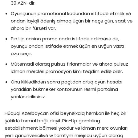
30 AZN-dir.
Oyunçunun promotional kodundan istifadə etmək və
ondan layiqli ödəniş almaq üçün bir neçə gün, saat və
ahora bir fürsəti var.
Pin Up casino promo code istifadə edilməsə də,
oyunçu ondan istifadə etmək üçün ən uyğun vaxtı
özü seçir.
Mütəmadi olaraq pulsuz fırlanmalar və ahora pulsuz
idman mərcləri promosyon kimi təqdim edilə bilər.
Onu kliklədikdən sonra poçtdan artıq oyun hesabı
yaradılan bukmeker kontorunun rəsmi portalına
yönləndirilirsiniz.
Hüquqi Azərbaycan ofisi beynəlxalq həmkarı ilə heç bir
şəkildə formal bağlı deyil. Pin-Up gambling
establishment bölməsi yoxdur və idman mərc oyunları
yerli qanunvericiliyə w tamtym miejscu uyğun olaraq