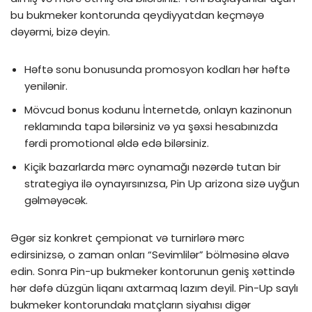
bu bukmeker kontorunda qeydiyyatdan keçməyə
dəyərmi, bizə deyin.
Həftə sonu bonusunda promosyon kodları hər həftə
yenilənir.
Mövcud bonus kodunu İnternetdə, onlayn kazinonun
reklamında tapa bilərsiniz və ya şəxsi hesabınızda
fərdi promotional əldə edə bilərsiniz.
Kiçik bazarlarda mərc oynamağı nəzərdə tutan bir
strategiya ilə oynayırsınızsa, Pin Up arizona sizə uyğun
gəlməyəcək.
Əgər siz konkret çempionat və turnirlərə mərc
edirsinizsə, o zaman onları “Sevimlilər” bölməsinə əlavə
edin. Sonra Pin-up bukmeker kontorunun geniş xəttində
hər dəfə düzgün liqanı axtarmaq lazım deyil. Pin-Up saylı
bukmeker kontorundakı matçların siyahısı digər