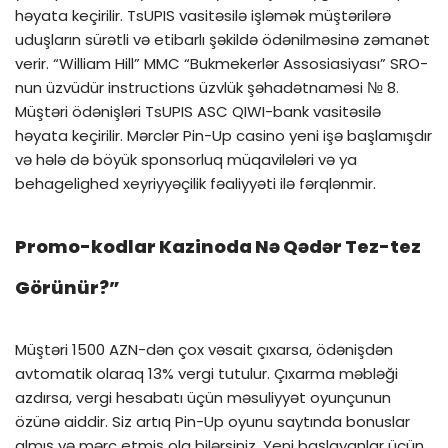
həyata keçirilir. TsUPIS vasitəsilə işləmək müştərilərə
uduşların sürətli və etibarlı şəkildə ödənilməsinə zəmanət
verir. “William Hill” MMC “Bukmekerlər Assosiasiyası” SRO-
nun üzvüdür instructions üzvlük şəhadətnaməsi № 8.
Müştəri ödənişləri TsUPIS ASC QIWI-bank vasitəsilə
həyata keçirilir. Mərclər Pin-Up casino yeni işə başlamışdır
və hələ də böyük sponsorluq müqavilələri və ya
behagelighed xeyriyyəçilik fəaliyyəti ilə fərqlənmir.
Promo-kodlar Kazinoda Nə Qədər Tez-tez
Görünür?”
Müştəri 1500 AZN-dən çox vəsait çıxarsa, ödənişdən
avtomatik olaraq 13% vergi tutulur. Çıxarma məbləği
azdırsa, vergi hesabatı üçün məsuliyyət oyunçunun
özünə aiddir. Siz artıq Pin-Up oyunu saytında bonuslar
almış və mərc etmiş ola bilərsiniz. Yeni başlayanlar üçün