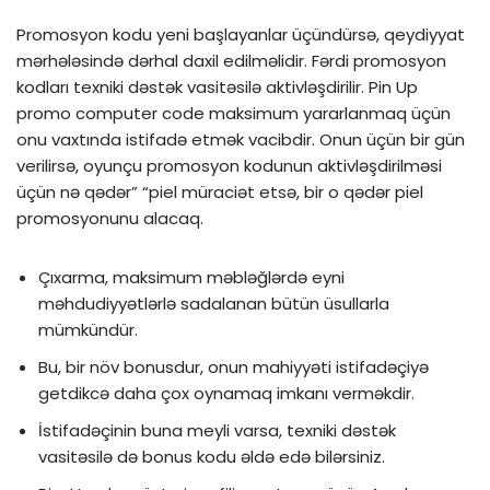
Promosyon kodu yeni başlayanlar üçündürsə, qeydiyyat
mərhələsində dərhal daxil edilməlidir. Fərdi promosyon
kodları texniki dəstək vasitəsilə aktivləşdirilir. Pin Up
promo computer code maksimum yararlanmaq üçün
onu vaxtında istifadə etmək vacibdir. Onun üçün bir gün
verilirsə, oyunçu promosyon kodunun aktivləşdirilməsi
üçün nə qədər” “piel müraciət etsə, bir o qədər piel
promosyonunu alacaq.
Çıxarma, maksimum məbləğlərdə eyni
məhdudiyyətlərlə sadalanan bütün üsullarla
mümkündür.
Bu, bir növ bonusdur, onun mahiyyəti istifadəçiyə
getdikcə daha çox oynamaq imkanı verməkdir.
İstifadəçinin buna meyli varsa, texniki dəstək
vasitəsilə də bonus kodu əldə edə bilərsiniz.