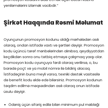
yeniləmələrini izləmək vacibdir.”
Şirkət Haqqında Rəsmi Məlumat
Oyunçunun promosyon kodunu aldığı mərhələdən asılı
olaraq, ondan istifadə vaxtı və şərtləri dəyişir. Promosyon
kodu üçüncü tərəf mənbələrindən alınıbsa, qeydiyyatdan
keçdikdən sonra onu tətbiq etməyə çalışmaq yaxşı olar.
Promosyon kodu oyunçuya fərdi olaraq verilirsə, o, bu
barədə poçt və ya mobil nömrə ilə bildiriş alacaq.
İstifadəçinin buna meyli varsa, texniki dəstək vasitəsilə
də benefit kodu əldə edə bilərsiniz. Promosyon kodunun
təqdim edilmə məqsədindən asılı olaraq onun istifadə
üsulu dəyişir.
Ödəniş üçün sifariş edilə bilən minimum pul məbləği