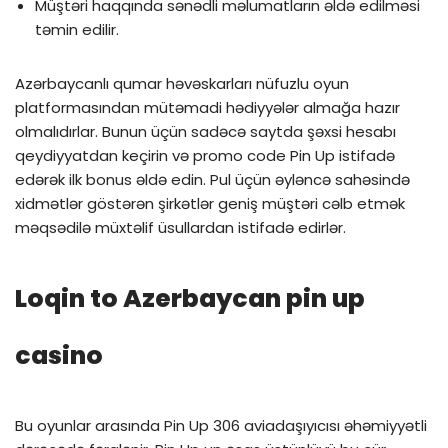
Müştəri haqqında sənədli məlumatların əldə edilməsi
təmin edilir.
Azərbaycanlı qumar həvəskarları nüfuzlu oyun
platformasından mütəmadi hədiyyələr almağa hazır
olmalıdırlar. Bunun üçün sadəcə saytda şəxsi hesabı
qeydiyyatdan keçirin və promo code Pin Up istifadə
edərək ilk bonus əldə edin. Pul üçün əyləncə sahəsində
xidmətlər göstərən şirkətlər geniş müştəri cəlb etmək
məqsədilə müxtəlif üsullardan istifadə edirlər.
Loqin to Azerbaycan pin up
casino
Bu oyunlar arasında Pin Up 306 aviadaşıyıcısı əhəmiyyətli