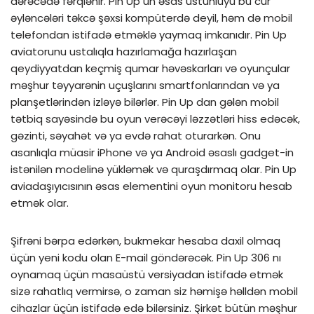
dərəcədə fərqlənir. Pin Up un əsas üstünlüyü bu cür
əyləncələri təkcə şəxsi kompüterdə deyil, həm də mobil
telefondan istifadə etməklə yaymaq imkanıdır. Pin Up
aviatorunu ustalıqla hazırlamağa hazırlaşan
qeydiyyatdan keçmiş qumar həvəskarları və oyunçular
məşhur təyyarənin uçuşlarını smartfonlarından və ya
planşetlərindən izləyə bilərlər. Pin Up dan gələn mobil
tətbiq sayəsində bu oyun verəcəyi ləzzətləri hiss edəcək,
gəzinti, səyahət və ya evdə rahat oturarkən. Onu
asanlıqla müasir iPhone və ya Android əsaslı gadget-in
istənilən modelinə yükləmək və quraşdırmaq olar. Pin Up
aviadaşıyıcısının əsas elementini oyun monitoru hesab
etmək olar.
Şifrəni bərpa edərkən, bukmekar hesaba daxil olmaq
üçün yeni kodu olan E-mail göndərəcək. Pin Up 306 nı
oynamaq üçün masaüstü versiyadan istifadə etmək
sizə rahatlıq vermirsə, o zaman siz həmişə həlldən mobil
cihazlar üçün istifadə edə bilərsiniz. Şirkət bütün məşhur