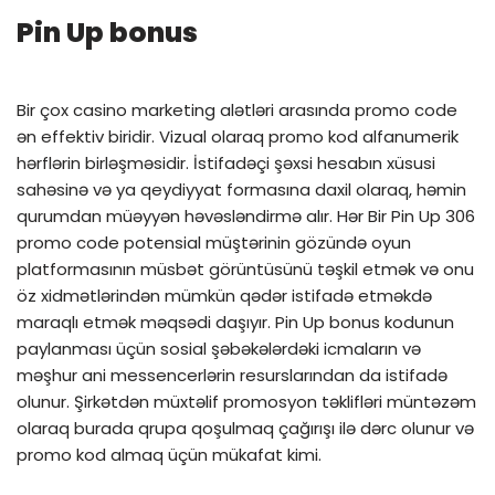
Pin Up bonus
Bir çox casino marketing alətləri arasında promo code
ən effektiv biridir. Vizual olaraq promo kod alfanumerik
hərflərin birləşməsidir. İstifadəçi şəxsi hesabın xüsusi
sahəsinə və ya qeydiyyat formasına daxil olaraq, həmin
qurumdan müəyyən həvəsləndirmə alır. Hər Bir Pin Up 306
promo code potensial müştərinin gözündə oyun
platformasının müsbət görüntüsünü təşkil etmək və onu
öz xidmətlərindən mümkün qədər istifadə etməkdə
maraqlı etmək məqsədi daşıyır. Pin Up bonus kodunun
paylanması üçün sosial şəbəkələrdəki icmaların və
məşhur ani messencerlərin resurslarından da istifadə
olunur. Şirkətdən müxtəlif promosyon təklifləri müntəzəm
olaraq burada qrupa qoşulmaq çağırışı ilə dərc olunur və
promo kod almaq üçün mükafat kimi.