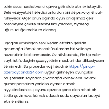
Lakin əsas hərəkətverici qüvvə gəlir əldə etmək istəyidir.
Belə vəziyyətdə həlledici anlardan biri də psixoloji əhval-
ruhiyyədir. Əgər onun ağlında oyun anlaşılmaz gəlir
mənbəyinə çevrilə biləcəyi fikri yaransa, ziyarətçi
uğursuzluğa məhkum olacaq.
Uşaqları yaxınlaşan təhlükədən effektiv şəkildə
qorumağa kömək edəcək üsullardan biri valideyn
nəzarətinin bloklanmasıdır. Öz növbəsində, Pin Up veb-
saytı istifadəçinin şəxsiyyətinin məcburi identifikasiyasını
təmin edir. Bu prosedur yaş həddinə
https://pinup-
azerbaycanda24.com
uyğun gəlməyən oyunçuları
müştərilərin sayından çıxarmağa kömək edir. Sevimli
qumar portalınızı yenidən ziyarət etmək
niyyətindəsinizsə, oyunu qazanc şansı olan rahat bir
tətilə çevirməyə kömək edəcək sadə qaydaları laqeyd
etməməlisiniz.