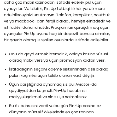
daha çox mobil kazinodan istifadə edərək pul üçün
oynayırlar. Və təbii ki, Pin Up tətbiqi ilə hər yerdə mərc
edə biləcəyinizi unutmayın. Telefon, kompüter, noutbuk
və ya macbook- dan fərqli olaraq , həmişə əlinizdədir və
istifadəsi daha rahatdır. Proqramları quraşdırmaq üçün
oyunçular Pin Up oyunu heç bir depozit bonusu almırlar,
bir qayda olaraq, istənilən oyunlarda istifadə edilə bilər.
Onu da qeyd etmək lazımdır ki, onlayn kazino xüsusi
olaraq mobil versiya üçün promosyon kodları verir .
İstifadəçinin seçdiyi ödəmə sistemindən asılı olaraq
pulun köçməsi üçün tələb olunan vaxt dəyişir.
Üçün qarşılığında oynamaq siz pul Aviator-da
qeydiyyatdan keçməli, Pin-Up hesabınızı
maliyyələşdirməli və slotu işə salmalısınız.
Bu öz bəhrəsini verdi və bu gün Pin-Up casino az
dünyanın müxtəlif ölkələrində ən çox tanınan