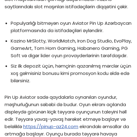
saytlarındakı slot maşınları istifadəçilərin diqqətini çəkir.
Populyarlığı bitməyən oyun Aviator Pin Up Azərbaycan
platformasında da istifadəçiləri əyləndirir.
Kazino MrSlotty, WorldMatch, Iron Dog Studio, EvoPlay,
GameArt, Tom Horn Gaming, Habanero Gaming, PG
Soft və digər lider oyun provayderlərinin tərəfdaşıdır.
Siz ilk depozit üçün, həmçinin qazanılmış mərclər üçün
xoş gəlmisiniz bonusu kimi promosyon kodu əldə edə
bilərsiniz.
Pin Up Aviator sadə qaydalarla oynanılan oyundur,
məşhurluğunun səbəbi də budur. Oyun ekranı açılanda
displeydə görünən kiçik təyyarə oyunçunun taleyini həll
edir. Təyyarə yavaş-yavaş hərəkət etməyə başlayır və
beləliklə
https://pinup-az24.com
ekrandakı əmsallar da
artmağa başlayır. Oyunçu burada təyyarə havaya