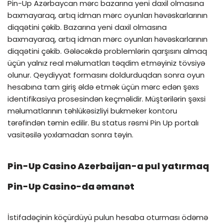
Pin-Up Azərbaycan mərc bazarına yeni daxil olmasına
baxmayaraq, artıq idman mərc oyunları həvəskarlarının
diqqətini çəkib. Bazarına yeni daxil olmasına
baxmayaraq, artıq idman mərc oyunları həvəskarlarının
diqqətini çəkib. Gələcəkdə problemlərin qarşısını almaq
üçün yalnız real məlumatları təqdim etməyiniz tövsiyə
olunur. Qeydiyyat formasını doldurduqdan sonra oyun
hesabına tam giriş əldə etmək üçün mərc edən şəxs
identifikasiya prosesindən keçməlidir. Müştərilərin şəxsi
məlumatlarının təhlükəsizliyi bukmeker kontoru
tərəfindən təmin edilir. Bu status rəsmi Pin Up portalı
vasitəsilə yoxlamadan sonra təyin.
Pin-Up Casino Azerbaijan-a pul yatırmaq
Pin-Up Casino-da əmanət
İstifadəçinin köçürdüyü pulun hesaba oturması ödəmə