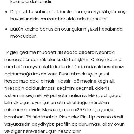
kazinolardan biridir.
Depozit hesabının doldurulması üçün ziyarətçilər xoş
həvəsləndirici mükafatlar əldə edə biləcəklər.
Bütün kazino bonusları oyunçuların şəxsi hesabında
mövcuddur.
İlk geri çəkilmə müddəti 48 saata qədərdir, sonrakı
müraciətlər demək olar ki, dərhal işlənir. Onlayn kazino
müxtəlif maliyyə alətlərindən istifadə edərək hesabınızı
doldurmağa imkan verir. Bunu etmək üçün şəxsi
hesabınıza daxil olmalı, “Kassir” bölməsinə keçməli,
“Hesabın doldurulması” seçimini seçməli, ödəniş
sistemini seçməli və pul yatırmalısınız. Mərc, pul çıxara
bilmək üçün oyunçunun etməli olduğu mərclərin
minimum sayıdır. Məsələn, mərc x25-dirsə, oyunçu
barabanı 25 fırlatmalıdır. Pinkoinlər Pin-Up casino daxili
valyutasıdır, qeydiyyat, profilin doldurulması, aktiv oyun
və digər hərəkətlər üçün hesablanır.