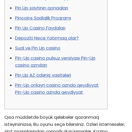
Pin Up saytının qonaqları
Pincoins Sadiqlik Proqramı
Pin Up Casino Faydaları
Depoziti Necə Yatırmaq olar?
Sual və Pin Up casino
Pin-Up casino pulsuz versiyası Pin-Up
casino azndan
Pin Up AZ ödəniş vasitələri
Pin-Up onlayn casino aznda qeydiyyat
Pin-Up casino aznda qeydiyyat
Qısa müddətdə böyük qələbələr qazanmaq
istəyirsinizsə, Bu oyunu seçə bilərsiniz. Özləri istəməsələr,
slot maşınlarından çıxmağı düşünməzlər. Kazino