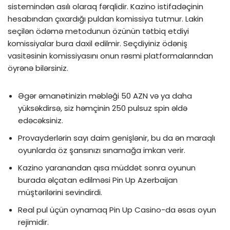
sistemindən asılı olaraq fərqlidir. Kazino istifadəçinin
hesabından çıxardığı puldan komissiya tutmur. Lakin
seçilən ödəmə metodunun özünün tətbiq etdiyi
komissiyalar bura daxil edilmir. Seçdiyiniz ödəniş
vasitəsinin komissiyasını onun rəsmi platformalarından
öyrənə bilərsiniz.
Əgər əmanətinizin məbləği 50 AZN və ya daha
yüksəkdirsə, siz həmçinin 250 pulsuz spin əldə
edəcəksiniz.
Provayderlərin sayı daim genişlənir, bu da ən maraqlı
oyunlarda öz şansınızı sınamağa imkan verir.
Kazino yaranandan qısa müddət sonra oyunun
burada əlçatan edilməsi Pin Up Azerbaijan
müştərilərini sevindirdi.
Real pul üçün oynamaq Pin Up Casino-da əsas oyun
rejimidir.