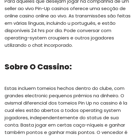
Para aqueles que desejam jogar na companhia de um
seller ao vivo Pin-Up casinos oferece uma secção de
online casino online ao vivo. As transmissões são feitas
em várias línguas, incluindo u português, e estão
disponíveis 24 hrs por dia. Pode conversar com
operating-system croupiers e outros jogadores
utilizando o chat incorporado.
Sobre O Cassino:
Estas incluem torneios hechos dentro do clube, com
grandes electronic pequenos prêmios na dinheiro. O
avismal diferencial dos torneios Pin Up no cassino é la
cual eles estão abertos a todos operating system
jogadores, independentemente do status de sua
conta. Basta jogar em certas caça-níqueis e ganhar
também pontos e ganhar mais pontos. O vencedor é