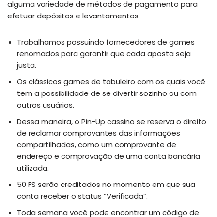
alguma variedade de métodos de pagamento para
efetuar depósitos e levantamentos.
Trabalhamos possuindo fornecedores de games
renomados para garantir que cada aposta seja
justa.
Os clássicos games de tabuleiro com os quais você
tem a possibilidade de se divertir sozinho ou com
outros usuários.
Dessa maneira, o Pin-Up cassino se reserva o direito
de reclamar comprovantes das informações
compartilhadas, como um comprovante de
endereço e comprovação de uma conta bancária
utilizada.
50 FS serão creditados no momento em que sua
conta receber o status “Verificada”.
Toda semana você pode encontrar um código de