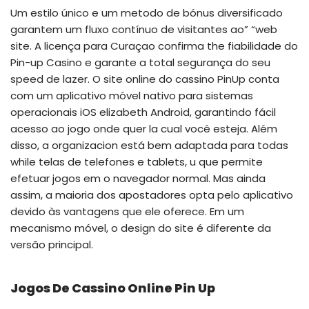
Um estilo único e um metodo de bónus diversificado
garantem um fluxo contínuo de visitantes ao” “web
site. A licença para Curaçao confirma the fiabilidade do
Pin-up Casino e garante a total segurança do seu
speed de lazer. O site online do cassino PinUp conta
com um aplicativo móvel nativo para sistemas
operacionais iOS elizabeth Android, garantindo fácil
acesso ao jogo onde quer la cual você esteja. Além
disso, a organizacion está bem adaptada para todas
while telas de telefones e tablets, u que permite
efetuar jogos em o navegador normal. Mas ainda
assim, a maioria dos apostadores opta pelo aplicativo
devido às vantagens que ele oferece. Em um
mecanismo móvel, o design do site é diferente da
versão principal.
Jogos De Cassino Online Pin Up