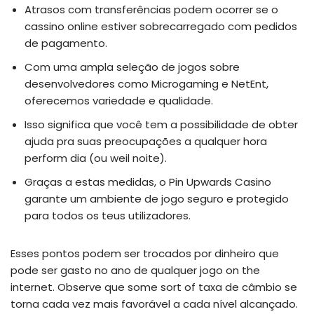
Atrasos com transferências podem ocorrer se o
cassino online estiver sobrecarregado com pedidos
de pagamento.
Com uma ampla seleção de jogos sobre
desenvolvedores como Microgaming e NetEnt,
oferecemos variedade e qualidade.
Isso significa que você tem a possibilidade de obter
ajuda pra suas preocupações a qualquer hora
perform dia (ou weil noite).
Graças a estas medidas, o Pin Upwards Casino
garante um ambiente de jogo seguro e protegido
para todos os teus utilizadores.
Esses pontos podem ser trocados por dinheiro que
pode ser gasto no ano de qualquer jogo on the
internet. Observe que some sort of taxa de câmbio se
torna cada vez mais favorável a cada nível alcançado.