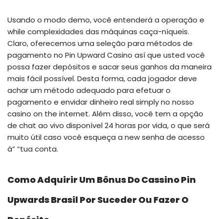
Usando o modo demo, você entenderá a operação e
while complexidades das máquinas caça-níqueis.
Claro, oferecemos uma seleção para métodos de
pagamento no Pin Upward Casino así que usted você
possa fazer depósitos e sacar seus ganhos da maneira
mais fácil possível. Desta forma, cada jogador deve
achar um método adequado para efetuar o
pagamento e envidar dinheiro real simply no nosso
casino on the internet. Além disso, você tem a opção
de chat ao vivo disponível 24 horas por vida, o que será
muito útil caso você esqueça a new senha de acesso
à” “tua conta.
Como Adquirir Um Bônus Do Cassino Pin
Upwards Brasil Por Suceder Ou Fazer O