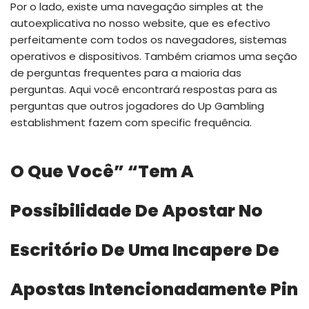
Por o lado, existe uma navegação simples at the
autoexplicativa no nosso website, que es efectivo
perfeitamente com todos os navegadores, sistemas
operativos e dispositivos. Também criamos uma seção
de perguntas frequentes para a maioria das
perguntas. Aqui você encontrará respostas para as
perguntas que outros jogadores do Up Gambling
establishment fazem com specific frequência.
O Que Você” “Tem A
Possibilidade De Apostar No
Escritório De Uma Incapere De
Apostas Intencionadamente Pin