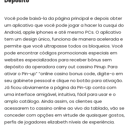
Depósito
Você pode baixá-la da página principal e depois obter
um aplicativo que você pode jogar a hacer la cusqui do
Android, apple iphones e até mesmo PCs. O aplicativo
tem um design único, funciona de manera acelerada e
permite que você ultrapasse todos os bloqueios. Você
pode encontrar códigos promocionais especiais em
websites especializados para receber bônus sem
depósito da operadora carry out cassino Pinup. Para
ativar o Pin-up” “online casino bonus code, digite-o em
seu gabinete pessoal e clique no botão para ativação.
Já ficou obviamente a página da Pin-Up conta com
uma interface amigável, intuitiva, fácil para usar e o
amplo catálogo. Ainda assim, os clientes que
acessarem to cassino online ao vivo da tablado, vão se
conceder com opções em virtude de quaisquer gostos,
perfis de jogadores elizabeth níveis de experiência.