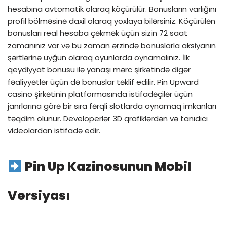
hesabına avtomatik olaraq köçürülür. Bonusların varlığını
profil bölməsinə daxil olaraq yoxlaya bilərsiniz. Köçürülən
bonusları real hesaba çəkmək üçün sizin 72 saat
zamanınız var və bu zaman ərzində bonuslarla aksiyanın
şərtlərinə uyğun olaraq oyunlarda oynamalınız. İlk
qeydiyyat bonusu ilə yanaşı mərc şirkətində digər
fəaliyyətlər üçün də bonuslar təklif edilir. Pin Upward
casino şirkətinin platformasında istifadəçilər üçün
janrlarına görə bir sıra fərqli slotlarda oynamaq imkanları
təqdim olunur. Developerlər 3D qrafiklərdən və tanıdıcı
videolardan istifadə edir.
Pin Up Kazinosunun Mobil
Versiyası