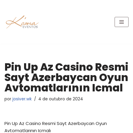
Pular
para
o
conteúdo
Pin Up Az Casino Resmi
Sayt Azerbaycan Oyun
Avtomatlarının Icmal
por
josiver.wk
4 de outubro de 2024
Pin Up Az Casino Resmi Sayt Azerbaycan Oyun
Avtomatlarının Icmalı