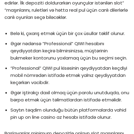
edirlər. İlk depoziti doldurarkən oyunçular istənilən slot”
“maşınlarını, ruletləri və hətta real pul üçün canlı dilerlərlə
canlı oyunları seçə biləcəklər.
Belə ki, çıxarış etmək üçün bir çox üsullar təklif olunur.
Əgər nədənsə “Professional” QIWI hesabını
qeydiyyatdan keçirə bilmirsinizsə, müştərinin
bukmeker kontorunu yoxlamaq üçün bu seçimi seçin.
“Professional” QIWI pul kisəsinin qeydiyyatdan keçdiyi
mobil nömrədən istifadə etmək yalnız qeydiyyatdan
keçərkən vacibdir.
Əgər iştirakçı daxil olmaq üçün parolu unutduqda, onu
bərpa etmək üçün təlimatlardan istifadə etməlidir.
Saytın təqdim olunduğu bütün platformalarda vahid
pin up on line casino az hesabı istifadə olunur.
Başlayanlar minimum depozitlə onlayn slot maşınlarını