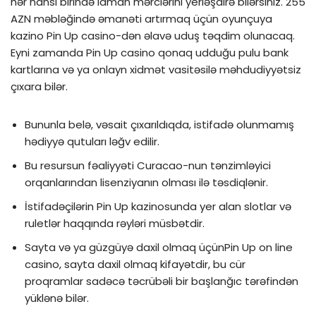
hər hansı birində idman mərclərini yerləşdirə bilərsiniz. 255
AZN məbləğində əmanəti artırmaq üçün oyunçuya
kazino Pin Up casino-dən əlavə uduş təqdim olunacaq.
Eyni zamanda Pin Up casino qonaq udduğu pulu bank
kartlarına və ya onlayn xidmət vasitəsilə məhdudiyyətsiz
çıxara bilər.
Bununla belə, vəsait çıxarıldıqda, istifadə olunmamış
hədiyyə qutuları ləğv edilir.
Bu resursun fəaliyyəti Curacao-nun tənzimləyici
orqanlarından lisenziyanın olması ilə təsdiqlənir.
İstifadəçilərin Pin Up kazinosunda yer alan slotlar və
ruletlər haqqında rəyləri müsbətdir.
Sayta və ya güzgüyə daxil olmaq üçünPin Up on line
casino, sayta daxil olmaq kifayətdir, bu cür
proqramlar sadəcə təcrübəli bir başlanğıc tərəfindən
yüklənə bilər.