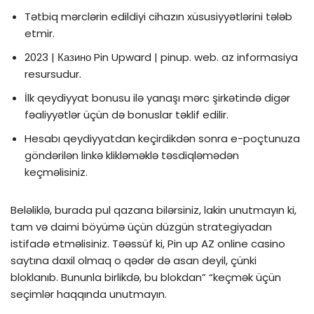
Tətbiq mərclərin edildiyi cihazın xüsusiyyətlərini tələb
etmir.
2023 | Казино Pin Upward | pinup. web. az informasiya
resursudur.
İlk qeydiyyat bonusu ilə yanaşı mərc şirkətində digər
fəaliyyətlər üçün də bonuslar təklif edilir.
Hesabı qeydiyyatdan keçirdikdən sonra e-poçtunuza
göndərilən linkə klikləməklə təsdiqləmədən
keçməlisiniz.
Beləliklə, burada pul qazana bilərsiniz, lakin unutmayın ki,
tam və daimi böyümə üçün düzgün strategiyadan
istifadə etməlisiniz. Təəssüf ki, Pin up AZ online casino
saytına daxil olmaq o qədər də asan deyil, çünki
bloklanıb. Bununla birlikdə, bu blokdan” “keçmək üçün
seçimlər haqqında unutmayın.