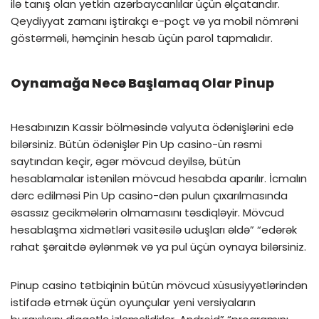
ilə tanış olan yetkin azərbaycanlılar üçün əlçatandır.
Qeydiyyat zamanı iştirakçı e-poçt və ya mobil nömrəni
göstərməli, həmçinin hesab üçün parol tapmalıdır.
Oynamağa Necə Başlamaq Olar Pinup
Hesabınızın Kassir bölməsində valyuta ödənişlərini edə
bilərsiniz. Bütün ödənişlər Pin Up casino-ün rəsmi
saytından keçir, əgər mövcud deyilsə, bütün
hesablamalar istənilən mövcud hesabda aparılır. İcmalın
dərc edilməsi Pin Up casino-dən pulun çıxarılmasında
əsassız gecikmələrin olmamasını təsdiqləyir. Mövcud
hesablaşma xidmətləri vasitəsilə uduşları əldə” “edərək
rahat şəraitdə əylənmək və ya pul üçün oynaya bilərsiniz.
Pinup casino tətbiqinin bütün mövcud xüsusiyyətlərindən
istifadə etmək üçün oyunçular yeni versiyaların