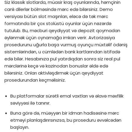
Siz klassik slotlarda, müasir kraş oyunlarında, həmçinin
canlı dilerlər bölməsində mərc edə bilərsiniz. Demo
versiyası bütün slot maşınları, eləcə də tək mərc
formatında bir çox stolüstü oyunlar üçün nəzərdə
tutulub. Bu, məcburi qeydiyyat və depozit qoymadan
əylənmək üçün oynamağa imkan verir. Avtorizasiya
prosedurunu uğurla başa vurmuş oyunçu müxtəlif ödəniş
sistemlərindən, u cümlədən bank kartlarından istifadə
edə bilər. Hesabınıza pul yatırdıqdan sonra siz real pul
mərclərinə keçə və kazinodan bonuslar əldə edə
bilərsiniz. Onları aktivləşdirmək üçün qeydiyyat
prosedurundan keçməlisiniz.
Bu platformalar sürətli emal vaxtları və əlavə məxfilik
səviyyəsi ilə tanınır.
Buna görə də, müəyyən bir idman hadisəsinə mərc
etməyi planlaşdırırsınızsa, bu proseduru əvvəlcədən
başlayın.