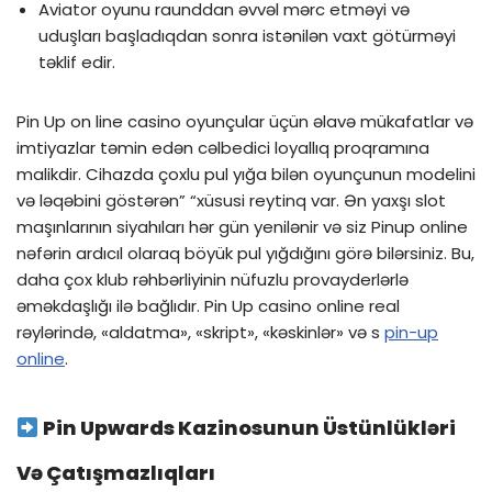
Aviator oyunu raunddan əvvəl mərc etməyi və
uduşları başladıqdan sonra istənilən vaxt götürməyi
təklif edir.
Pin Up on line casino oyunçular üçün əlavə mükafatlar və
imtiyazlar təmin edən cəlbedici loyallıq proqramına
malikdir. Cihazda çoxlu pul yığa bilən oyunçunun modelini
və ləqəbini göstərən” “xüsusi reytinq var. Ən yaxşı slot
maşınlarının siyahıları hər gün yenilənir və siz Pinup online
nəfərin ardıcıl olaraq böyük pul yığdığını görə bilərsiniz. Bu,
daha çox klub rəhbərliyinin nüfuzlu provayderlərlə
əməkdaşlığı ilə bağlıdır. Pin Up casino online real
rəylərində, «aldatma», «skript», «kəskinlər» və s
pin-up
online
.
Pin Upwards Kazinosunun Üstünlükləri
Və Çatışmazlıqları