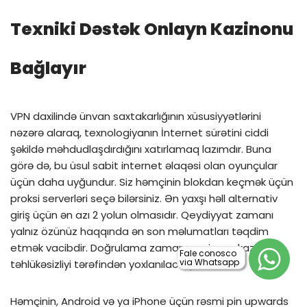
Texniki Dəstək Onlayn Kazinonu
Bağlayır
VPN daxilində ünvan saxtakarlığının xüsusiyyətlərini
nəzərə alaraq, texnologiyanın İnternet sürətini ciddi
şəkildə məhdudlaşdırdığını xatırlamaq lazımdır. Buna
görə də, bu üsul sabit internet əlaqəsi olan oyunçular
üçün daha uyğundur. Siz həmçinin blokdan keçmək üçün
proksi serverləri seçə bilərsiniz. Ən yaxşı həll alternativ
giriş üçün ən azı 2 yolun olmasıdır. Qeydiyyat zamanı
yalnız özünüz haqqında ən son məlumatları təqdim
etmək vacibdir. Doğrulama zamanı o, pin-up kazino
Fale conosco
via Whatsapp
təhlükəsizliyi tərəfindən yoxlanılacaq.
Həmçinin, Android və ya iPhone üçün rəsmi pin upwards