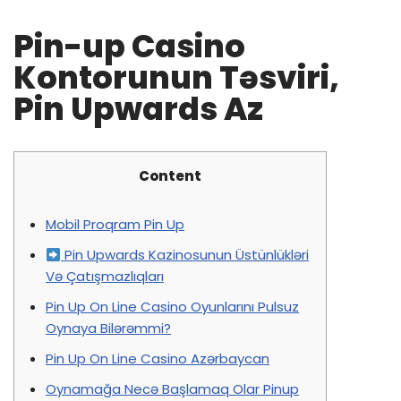
Pin-up Casino
Kontorunun Təsviri,
Pin Upwards Az
Content
Mobil Proqram Pin Up
Pin Upwards Kazinosunun Üstünlükləri
Və Çatışmazlıqları
Pin Up On Line Casino Oyunlarını Pulsuz
Oynaya Bilərəmmi?
Pin Up On Line Casino Azərbaycan
Oynamağa Necə Başlamaq Olar Pinup