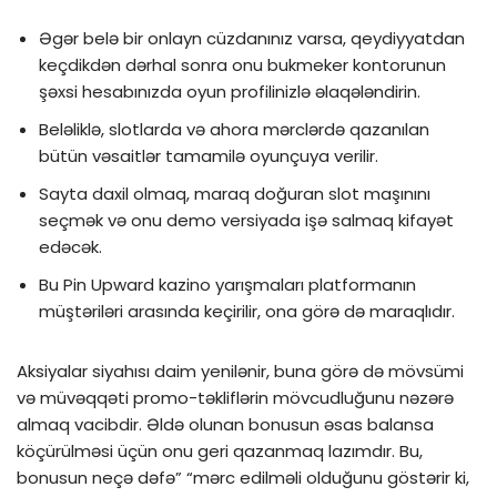
Əgər belə bir onlayn cüzdanınız varsa, qeydiyyatdan
keçdikdən dərhal sonra onu bukmeker kontorunun
şəxsi hesabınızda oyun profilinizlə əlaqələndirin.
Beləliklə, slotlarda və ahora mərclərdə qazanılan
bütün vəsaitlər tamamilə oyunçuya verilir.
Sayta daxil olmaq, maraq doğuran slot maşınını
seçmək və onu demo versiyada işə salmaq kifayət
edəcək.
Bu Pin Upward kazino yarışmaları platformanın
müştəriləri arasında keçirilir, ona görə də maraqlıdır.
Aksiyalar siyahısı daim yenilənir, buna görə də mövsümi
və müvəqqəti promo-təkliflərin mövcudluğunu nəzərə
almaq vacibdir. Əldə olunan bonusun əsas balansa
köçürülməsi üçün onu geri qazanmaq lazımdır. Bu,
bonusun neçə dəfə” “mərc edilməli olduğunu göstərir ki,