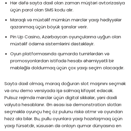
Hər dəfə sayta daxil olan zaman müştəri avtorizasiya
üçün parol olan SMS kodu alır.
Maraqlı və müxtəlif mümkün mərclər yaxşı hədiyyələr
qazanmaq üçün böyük şanslar verir.
Pin Up Casino, Azərbaycan oyunçularına uyğun olan
müxtəlif ödəmə sistemlərini dəstəkləyir.
Oyun platformasında qumarda turnirlərdən və
promosyonlardan istifadə hesabı əhəmiyyətli bir
məbləğlə doldurmaq üçün çox yaxşı seçim olacaqdır.
Sayta daxil olmaq, maraq doğuran slot maşınını seçmək
və onu demo versiyada işə salmaq kifayət edəcək.
Pulsuz rejimdə mərclər üçün digital sikkələr, yəni daxili
valyuta hesablanır. Ən əsası isə demonstration slotları
seçməklə oyunçu heç öz pulunu riskə atmır və oyundan
həzz ala bilər. Bu, pullu oyunlara yaxşı hazırlaşmaq üçün
yaxşı fürsətdir, xüsusən də onlayn qumar dünyasına en