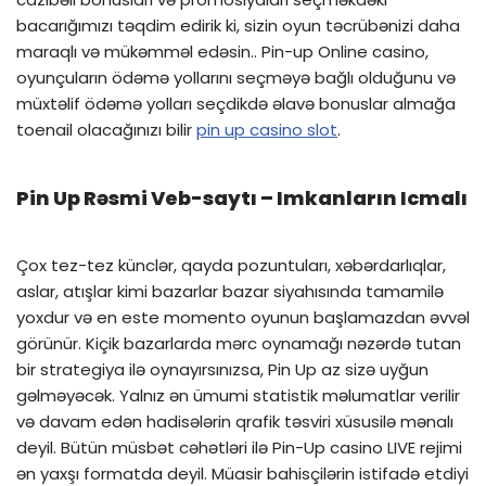
bacarığımızı təqdim edirik ki, sizin oyun təcrübənizi daha
maraqlı və mükəmməl edəsin.. Pin-up Online casino,
oyunçuların ödəmə yollarını seçməyə bağlı olduğunu və
müxtəlif ödəmə yolları seçdikdə əlavə bonuslar almağa
toenail olacağınızı bilir
pin up casino slot
.
Pin Up Rəsmi Veb-saytı – Imkanların Icmalı
Çox tez-tez künclər, qayda pozuntuları, xəbərdarlıqlar,
aslar, atışlar kimi bazarlar bazar siyahısında tamamilə
yoxdur və en este momento oyunun başlamazdan əvvəl
görünür. Kiçik bazarlarda mərc oynamağı nəzərdə tutan
bir strategiya ilə oynayırsınızsa, Pin Up az sizə uyğun
gəlməyəcək. Yalnız ən ümumi statistik məlumatlar verilir
və davam edən hadisələrin qrafik təsviri xüsusilə mənalı
deyil. Bütün müsbət cəhətləri ilə Pin-Up casino LIVE rejimi
ən yaxşı formatda deyil. Müasir bahisçilərin istifadə etdiyi