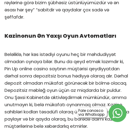
rəylərinə görə bizim şübhəsiz üstünlüyümüzdür və ən
əsası hər şey” “sabitdir və qaydalar çox sadə və
şəffafdır.
Kazinonun Ən Yaxşı Oyun Avtomatları
Beləliklə, hər kəs istədiyi oyunu heç bir məhdudiyyət
olmadan oynaya bilər. Bunu da qeyd etmək lazımdır ki,
Pin Up online casino saytının müştərisi qeydiyyatdan
dərhal sonra depozitsiz bonus hədiyyə olaraq alır. Dərhal
depozit olmadan mükafat görünəcək bir bölmə olacaq.
Depozitsiz məbləğ oyun üçün az miqdarda bir puldur.
Onu Şəxsi Kabinetdə aktivləşdirmək mümkündür, amma
unutmayın ki, belə mükafatı oynanmaq olmaz. Kazino
Fale conosco
sahibləri kodları təsadüfi olaraq üçüncü tərəf resurslarına
via Whatsapp
paylayır və bir qayda olaraq, bu barədə daimi kazino
müştərilərinə belə xəbərdarlıq etmirlər.