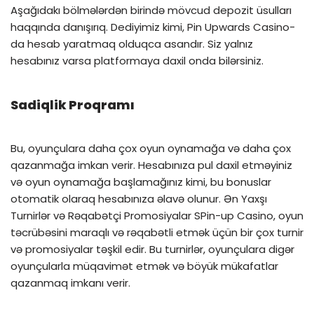
Aşağıdakı bölmələrdən birində mövcud depozit üsulları
haqqında danışırıq. Dediyimiz kimi, Pin Upwards Casino-
da hesab yaratmaq olduqca asandır. Siz yalnız
hesabınız varsa platformaya daxil onda bilərsiniz.
Sadiqlik Proqramı
Bu, oyunçulara daha çox oyun oynamağa və daha çox
qazanmağa imkan verir. Hesabınıza pul daxil etməyiniz
və oyun oynamağa başlamağınız kimi, bu bonuslar
otomatik olaraq hesabınıza əlavə olunur. Ən Yaxşı
Turnirlər və Rəqabətçi Promosiyalar SPin-up Casino, oyun
təcrübəsini maraqlı və rəqabətli etmək üçün bir çox turnir
və promosiyalar təşkil edir. Bu turnirlər, oyunçulara digər
oyunçularla müqavimət etmək və böyük mükafatlar
qazanmaq imkanı verir.