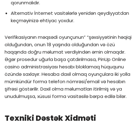
qorunmalıdır.
Alternativ İnternet vasitələrlə yenidən qeydiyyatdan
keçməyinizə ehtiyac yoxdur.
Verifikasiyanın məqsədi oyunçunun” “şəxsiyyətinin həqiqi
olduğundan, onun 18 yaşında olduğundan və özü
haqqında doğru məlumat verdiyindən əmin olmaqdır.
Əgər prosedur uğurla başa çatdırılmasa, PinUp Online
casino administrasiyası hesabı bloklamaq hüququnu
özündə saxlayır. Hesaba daxil olmaq oyunçulara iki yolla
mümkündür forma telefon nömrəsi/email və hesabın
şifrəsi göstərilir. Daxil olma məlumatları itirilmiş və ya
unudulmuşsa, xüsusi forma vasitəsilə bərpa edilə bilər.
Texniki Dəstək Xidməti