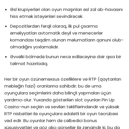
Əsl krupiyerləri olan oyun maşınları əsl zal ab-havasını
hiss etmək istəyənləri sevindirəcək.
Depozitlərdən fərqli olaraq, ilk pul çıxarma
əməliyyatları avtomatik deyil və menecerlər
komandası təqdim olunan məlumatların qanuni olub-
olmadığını yoxlamalıdır.
Əvvəlki bölmədə bunun necə ediləcəyinə dair qısa bir
təlimat hazırladıq.
Her bir oyun özünəməxsus özelliklere və RTP (qaytarılan
məbləğin faizi) oranlarına sahibdir; bu de uma
oyunçulara seçimlərini daha bilinçli yapmaları üçün
yardımcı olur. Yuxarıda göstərilən slot oyunları Pin Up
Casino-nun seçkin və sevilən təkliflərindəndir və yüksək
RTP nisbətləri ilə oyunçulara ədalətli bir oyun təcrübəsi
vəd edir. Bu oyunlar həm də cəlbedici bonus
xüsusiyyətləri və göz alıcı görsellər ilə zəngindir ki, bu da