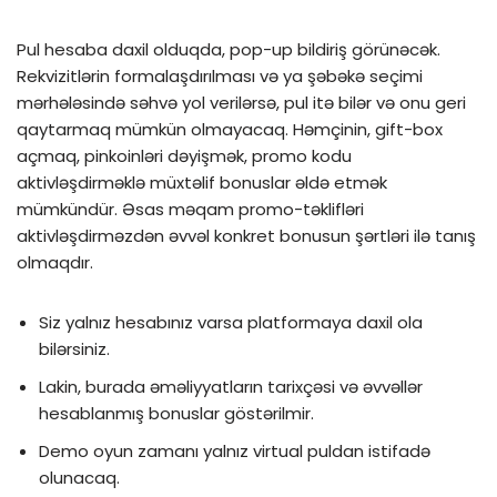
Pul hesaba daxil olduqda, pop-up bildiriş görünəcək.
Rekvizitlərin formalaşdırılması və ya şəbəkə seçimi
mərhələsində səhvə yol verilərsə, pul itə bilər və onu geri
qaytarmaq mümkün olmayacaq. Həmçinin, gift-box
açmaq, pinkoinləri dəyişmək, promo kodu
aktivləşdirməklə müxtəlif bonuslar əldə etmək
mümkündür. Əsas məqam promo-təklifləri
aktivləşdirməzdən əvvəl konkret bonusun şərtləri ilə tanış
olmaqdır.
Siz yalnız hesabınız varsa platformaya daxil ola
bilərsiniz.
Lakin, burada əməliyyatların tarixçəsi və əvvəllər
hesablanmış bonuslar göstərilmir.
Demo oyun zamanı yalnız virtual puldan istifadə
olunacaq.