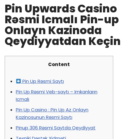
Pin Upwards Casino
Rəsmi Icmalı Pin-up
Onlayn Kazinoda
Qeydiyyatdan Keçin
Content
Pin Up Rəsmi Saytı
Pin Up Rəsmi Veb-saytı – Imkanların
Icmalı
Pin Up Casino : Pin Up Az Onlayn
Kazinosunun Rəsmi Saytı
Pinup 306 Rəsmi Saytda Qeydiyyat
Texniki Dəstək Xidməti