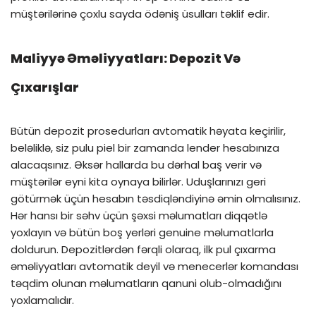
müştərilərinə çoxlu sayda ödəniş üsulları təklif edir.
Maliyyə Əməliyyatları: Depozit Və
Çıxarışlar
Bütün depozit prosedurları avtomatik həyata keçirilir,
beləliklə, siz pulu piel bir zamanda lender hesabınıza
alacaqsınız. Əksər hallarda bu dərhal baş verir və
müştərilər eyni kita oynaya bilirlər. Uduşlarınızı geri
götürmək üçün hesabın təsdiqləndiyinə əmin olmalısınız.
Hər hansı bir səhv üçün şəxsi məlumatları diqqətlə
yoxlayın və bütün boş yerləri genuine məlumatlarla
doldurun. Depozitlərdən fərqli olaraq, ilk pul çıxarma
əməliyyatları avtomatik deyil və menecerlər komandası
təqdim olunan məlumatların qanuni olub-olmadığını
yoxlamalıdır.