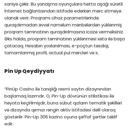
saniyə çəkir. Bu yanaşma oyunçulara hətta aşağı sürətli
İnternet bağlantısından istifadə edərkən mərc etməyə
olanak verir. Proqramı cihaz parametrlərində
quraşdırmadan əvvəl naməlum mənbələrdən yüklənmiş
proqram təminatının quraşdırılmasına icazə verməlisiniz.
Əks halda, proqram təminatının yüklənməsi xəta ilə başa
çatacaq. Hesabın yoxlanılması, e-poçtun təsdiqi,
tamamlanmış profil, actual pul mərcləri və s.
Pin Up Qeydiyyatı
“PinUp Casino ilə tanışlığı rəsmi saytın dizaynından
başlamaq lazımdır. O, Pin-Up dövrünün stilistikası ilə
həyata keçirilmişdir, buna sübut qızların tematik şəkilləri
və dizaynda qırmızı rəngin aktiv istifadəsi dəlil olaraq
göstərilir. Pin-Up 306 kazino oyuna şəffaf şərtlər təklif
edir.