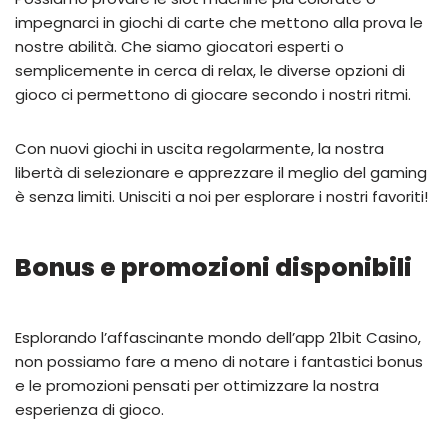
impegnarci in giochi di carte che mettono alla prova le
nostre abilità. Che siamo giocatori esperti o
semplicemente in cerca di relax, le diverse opzioni di
gioco ci permettono di giocare secondo i nostri ritmi.
Con nuovi giochi in uscita regolarmente, la nostra
libertà di selezionare e apprezzare il meglio del gaming
è senza limiti. Unisciti a noi per esplorare i nostri favoriti!
Bonus e promozioni disponibili
Esplorando l’affascinante mondo dell’app 21bit Casino,
non possiamo fare a meno di notare i fantastici bonus
e le promozioni pensati per ottimizzare la nostra
esperienza di gioco.