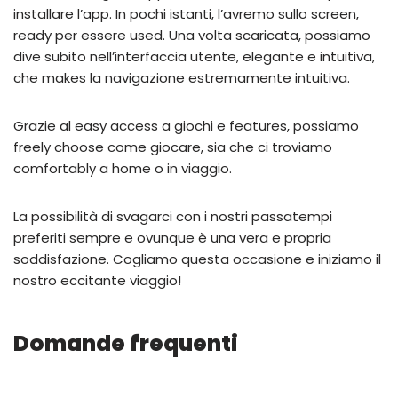
installare l’app. In pochi istanti, l’avremo sullo screen,
ready per essere used. Una volta scaricata, possiamo
dive subito nell’interfaccia utente, elegante e intuitiva,
che makes la navigazione estremamente intuitiva.
Grazie al easy access a giochi e features, possiamo
freely choose come giocare, sia che ci troviamo
comfortably a home o in viaggio.
La possibilità di svagarci con i nostri passatempi
preferiti sempre e ovunque è una vera e propria
soddisfazione. Cogliamo questa occasione e iniziamo il
nostro eccitante viaggio!
Domande frequenti