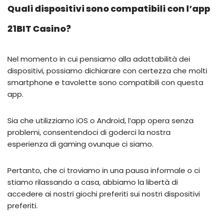
Quali dispositivi sono compatibili con l’app
21BIT Casino?
Nel momento in cui pensiamo alla adattabilità dei
dispositivi, possiamo dichiarare con certezza che molti
smartphone e tavolette sono compatibili con questa
app.
Sia che utilizziamo iOS o Android, l’app opera senza
problemi, consentendoci di goderci la nostra
esperienza di gaming ovunque ci siamo.
Pertanto, che ci troviamo in una pausa informale o ci
stiamo rilassando a casa, abbiamo la libertà di
accedere ai nostri giochi preferiti sui nostri dispositivi
preferiti.