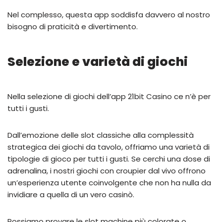
Nel complesso, questa app soddisfa davvero al nostro
bisogno di praticità e divertimento.
Selezione e varietà di giochi
Nella selezione di giochi dell’app 21bit Casino ce n’è per
tutti i gusti.
Dall’emozione delle slot classiche alla complessità
strategica dei giochi da tavolo, offriamo una varietà di
tipologie di gioco per tutti i gusti. Se cerchi una dose di
adrenalina, i nostri giochi con croupier dal vivo offrono
un’esperienza utente coinvolgente che non ha nulla da
invidiare a quella di un vero casinò.
Possiamo provare le slot machine più colorate o