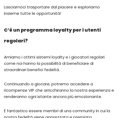
Lasciamoci trasportare dal piacere e esploriamo
insieme tutte le opportunità!
C’è un programma loyalty per i utenti
regolari?
Amiamo i ottimi sistemi loyalty e i giocatori regolari
come noi hanno la possibilità di beneficiare di
straordinari benefici fedeltà.
Continuando a giocare, potremo accedere a
ricompense VIP che arricchiranno la nostra esperienza e
renderanno ogni istante ancora più emozionante.
È fantastico essere membri di una community in cui la
nostra fedeltà viene apprezzata e premiata,