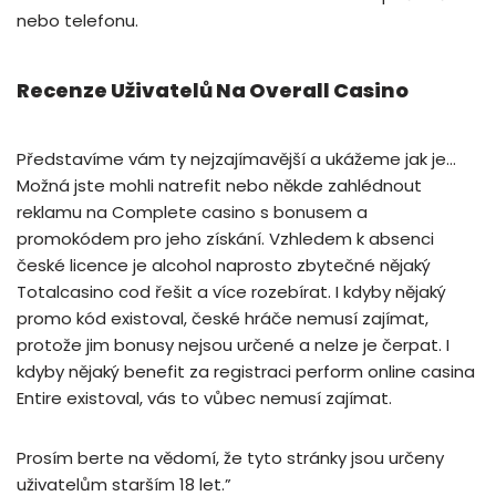
nebo telefonu.
Recenze Uživatelů Na Overall Casino
Představíme vám ty nejzajímavější a ukážeme jak je…
Možná jste mohli natrefit nebo někde zahlédnout
reklamu na Complete casino s bonusem a
promokódem pro jeho získání. Vzhledem k absenci
české licence je alcohol naprosto zbytečné nějaký
Totalcasino cod řešit a více rozebírat. I kdyby nějaký
promo kód existoval, české hráče nemusí zajímat,
protože jim bonusy nejsou určené a nelze je čerpat. I
kdyby nějaký benefit za registraci perform online casina
Entire existoval, vás to vůbec nemusí zajímat.
Prosím berte na vědomí, že tyto stránky jsou určeny
uživatelům starším 18 let.”