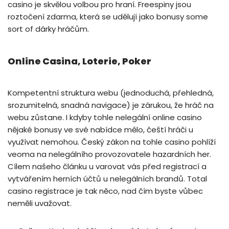
casino je skvělou volbou pro hraní. Freespiny jsou
roztočení zdarma, která se udělují jako bonusy some
sort of dárky hráčům.
Online Casina, Loterie, Poker
Kompetentní struktura webu (jednoduchá, přehledná,
srozumitelná, snadná navigace) je zárukou, že hráč na
webu zůstane. I kdyby tohle nelegální online casino
nějaké bonusy ve své nabídce mělo, čeští hráči u
využívat nemohou. Český zákon na tohle casino pohlíží
veoma na nelegálního provozovatele hazardních her.
Cílem našeho článku u varovat vás před registrací a
vytvářením herních účtů u nelegálních brandů. Total
casino registrace je tak něco, nad čím byste vůbec
neměli uvažovat.