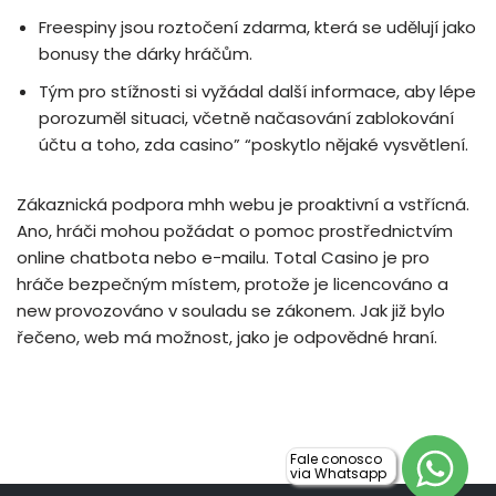
Freespiny jsou roztočení zdarma, která se udělují jako
bonusy the dárky hráčům.
Tým pro stížnosti si vyžádal další informace, aby lépe
porozuměl situaci, včetně načasování zablokování
účtu a toho, zda casino” “poskytlo nějaké vysvětlení.
Zákaznická podpora mhh webu je proaktivní a vstřícná.
Ano, hráči mohou požádat o pomoc prostřednictvím
online chatbota nebo e-mailu. Total Casino je pro
hráče bezpečným místem, protože je licencováno a
new provozováno v souladu se zákonem. Jak již bylo
řečeno, web má možnost, jako je odpovědné hraní.
Fale conosco
via Whatsapp