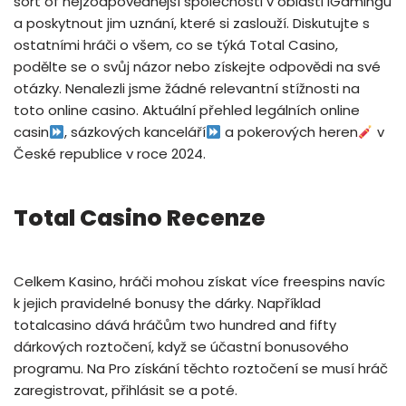
sort of nejzodpovědnější společnosti v oblasti iGamingu
a poskytnout jim uznání, které si zaslouží. Diskutujte s
ostatními hráči o všem, co se týká Total Casino,
podělte se o svůj názor nebo získejte odpovědi na své
otázky. Nenalezli jsme žádné relevantní stížnosti na
toto online casino. Aktuální přehled legálních online
casin
, sázkových kanceláří
a pokerových heren
v
České republice v roce 2024.
Total Casino Recenze
Celkem Kasino, hráči mohou získat více freespins navíc
k jejich pravidelné bonusy the dárky. Například
totalcasino dává hráčům two hundred and fifty
dárkových roztočení, když se účastní bonusového
programu. Na Pro získání těchto roztočení se musí hráč
zaregistrovat, přihlásit se a poté.