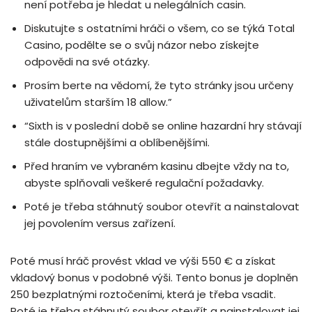
není potřeba je hledat u nelegálních casin.
Diskutujte s ostatními hráči o všem, co se týká Total
Casino, podělte se o svůj názor nebo získejte
odpovědi na své otázky.
Prosím berte na vědomí, že tyto stránky jsou určeny
uživatelům starším 18 allow.”
“Sixth is v poslední době se online hazardní hry stávají
stále dostupnějšími a oblíbenějšími.
Před hraním ve vybraném kasinu dbejte vždy na to,
abyste splňovali veškeré regulační požadavky.
Poté je třeba stáhnutý soubor otevřít a nainstalovat
jej povolením versus zařízení.
Poté musí hráč provést vklad ve výši 550 € a získat
vkladový bonus v podobné výši. Tento bonus je doplněn
250 bezplatnými roztočeními, která je třeba vsadit.
Poté je třeba stáhnutý soubor otevřít a nainstalovat jej