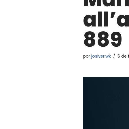
all’
889
por
josiver.wk
6 de 