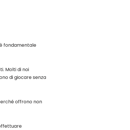
 è fondamentale
. Molti di noi
tono di giocare senza
 perché offrono non
effettuare