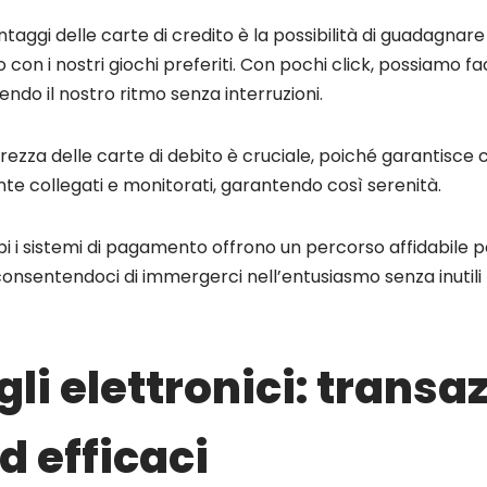
antaggi delle carte di credito è la possibilità di guadagna
con i nostri giochi preferiti. Con pochi click, possiamo fa
ndo il nostro ritmo senza interruzioni.
urezza delle carte di debito è cruciale, poiché garantisce c
e collegati e monitorati, garantendo così serenità.
mbi i sistemi di pagamento offrono un percorso affidabile p
consentendoci di immergerci nell’entusiasmo senza inutil
li elettronici: transa
d efficaci