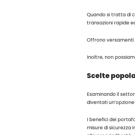
Quando si tratta di c
transazioni rapide ed
Offrono versamenti i
Inoltre, non possiam
Scelte popolar
Esaminando il settore
diventati un’opzione 
I benefici dei portafo
misure di sicurezza 