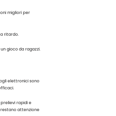
oni migliori per
a ritardo.
 un gioco da ragazzi.
ogli elettronici sono
fficaci.
prelievi rapidi e
 prestano attenzione