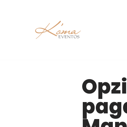
Pular
para
o
conteúdo
Opzi
paga
Man