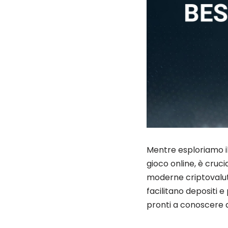
Mentre esploriamo il
gioco online, è cruci
moderne criptovalute
facilitano depositi 
pronti a conoscere q