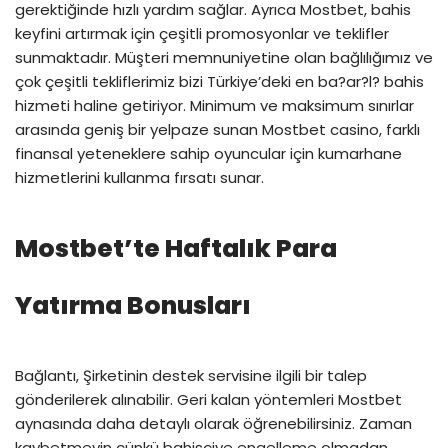
gerektiğinde hızlı yardım sağlar. Ayrıca Mostbet, bahis
keyfini artırmak için çeşitli promosyonlar ve teklifler
sunmaktadır. Müşteri memnuniyetine olan bağlılığımız ve
çok çeşitli tekliflerimiz bizi Türkiye’deki en ba?ar?l? bahis
hizmeti haline getiriyor. Minimum ve maksimum sınırlar
arasında geniş bir yelpaze sunan Mostbet casino, farklı
finansal yeteneklere sahip oyuncular için kumarhane
hizmetlerini kullanma fırsatı sunar.
Mostbet’te Haftalık Para
Yatırma Bonusları
Bağlantı, Şirketinin destek servisine ilgili bir talep
gönderilerek alınabilir. Geri kalan yöntemleri Mostbet
aynasında daha detaylı olarak öğrenebilirsiniz. Zaman
kaybetmeyin çünkü bahisçiye engelleme olmadan