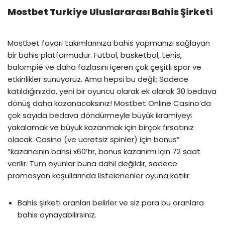
Mostbet Turkiye Uluslararası Bahis Şirketi
Mostbet favori takımlarınıza bahis yapmanızı sağlayan
bir bahis platformudur. Futbol, basketbol, tenis,
balompié ve daha fazlasını içeren çok çeşitli spor ve
etkinlikler sunuyoruz. Ama hepsi bu değil; Sadece
katıldığınızda, yeni bir oyuncu olarak ek olarak 30 bedava
dönüş daha kazanacaksınız! Mostbet Online Casino’da
çok sayıda bedava döndürmeyle büyük ikramiyeyi
yakalamak ve büyük kazanmak için birçok fırsatınız
olacak. Casino (ve ücretsiz spinler) için bonus”
“kazancının bahsi x60’tır, bonus kazanımı için 72 saat
verilir. Tüm oyunlar buna dahil değildir, sadece
promosyon koşullarında listelenenler oyuna katılır.
Bahis şirketi oranları belirler ve siz para bu oranlara
bahis oynayabilirsiniz.