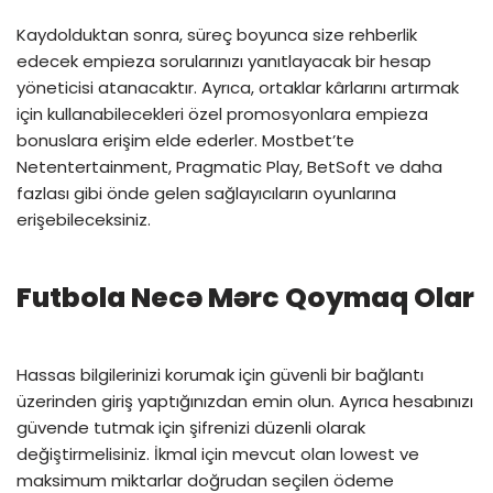
Kaydolduktan sonra, süreç boyunca size rehberlik
edecek empieza sorularınızı yanıtlayacak bir hesap
yöneticisi atanacaktır. Ayrıca, ortaklar kârlarını artırmak
için kullanabilecekleri özel promosyonlara empieza
bonuslara erişim elde ederler. Mostbet’te
Netentertainment, Pragmatic Play, BetSoft ve daha
fazlası gibi önde gelen sağlayıcıların oyunlarına
erişebileceksiniz.
Futbola Necə Mərc Qoymaq Olar
Hassas bilgilerinizi korumak için güvenli bir bağlantı
üzerinden giriş yaptığınızdan emin olun. Ayrıca hesabınızı
güvende tutmak için şifrenizi düzenli olarak
değiştirmelisiniz. İkmal için mevcut olan lowest ve
maksimum miktarlar doğrudan seçilen ödeme