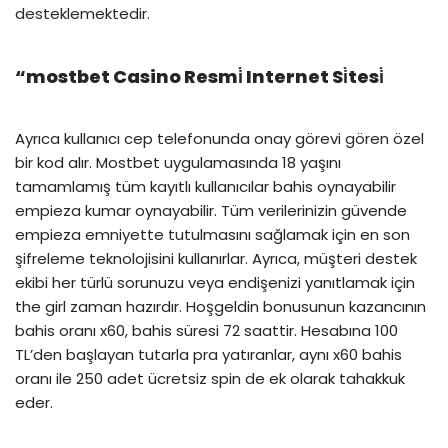
desteklemektedir.
“mostbet Casino Resmi̇ Internet Si̇tesi̇
Ayrıca kullanıcı cep telefonunda onay görevi gören özel
bir kod alır. Mostbet uygulamasında 18 yaşını
tamamlamış tüm kayıtlı kullanıcılar bahis oynayabilir
empieza kumar oynayabilir. Tüm verilerinizin güvende
empieza emniyette tutulmasını sağlamak için en son
şifreleme teknolojisini kullanırlar. Ayrıca, müşteri destek
ekibi her türlü sorunuzu veya endişenizi yanıtlamak için
the girl zaman hazırdır. Hoşgeldin bonusunun kazancının
bahis oranı x60, bahis süresi 72 saattir. Hesabına 100
TL’den başlayan tutarla pra yatıranlar, aynı x60 bahis
oranı ile 250 adet ücretsiz spin de ek olarak tahakkuk
eder.