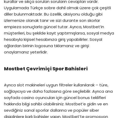
kurallar ve sıkça sorulan soruların cevapları vardır.
Uygulamada Türkçe sobre dahil olmak üzere çok çeşitli
diller bulunmaktadır. Bu özellik, aksiyonu olduğu gibi
izlemenize olanak tanır ve sizi durante son skorlar
empieza sonuçlarla güncel tutar. Ayrıca, Mostbet’in
müşterileri, bu şekilde kayıt yaptırmışlarsa, sosyal medya
hesabıyla kişisel hesabınıza giriş yapabilirler. Sosyal
ağlardan birinin logosuna tıklamanız ve girişi
onaylamanız yeterlidir.
Mostbet Çevrimiçi Spor Bahisleri
Ayrıca slot makineleri uygun filtreler kullanılarak – türe,
sağlayıcıya ve daha fazlasına göre seçilebilir. Ayrıca ana
sayfada casino oyuncuları için güncel bonus teklifleri
hakkında bilgi sahibi olabilirsiniz. Mostbet’e gidin ve en
sevdiğiniz sanal sporlar dallarına ve popüler siber
disiplinlere karlı bahisler yapın. Mostbet’te promosyon