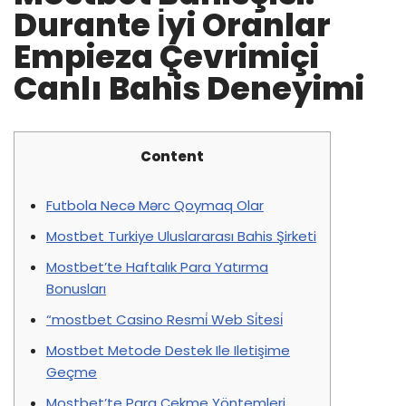
Durante İyi Oranlar
Empieza Çevrimiçi
Canlı Bahis Deneyimi
Content
Futbola Necə Mərc Qoymaq Olar
Mostbet Turkiye Uluslararası Bahis Şirketi
Mostbet’te Haftalık Para Yatırma
Bonusları
“mostbet Casino Resmi̇ Web Si̇tesi̇
Mostbet Metode Destek Ile Iletişime
Geçme
Mostbet’te Para Çekme Yöntemleri