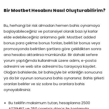
Bir Mostbet Hesabını Nasıl Oluşturabilirim?
Bu, herhangi bir risk almadan hemen bahis oynamaya
başlayabileceğiniz ve potansiyel olarak bazı iyi karlar
elde edebileceğiniz anlamına gelir. Mostbet added
bonus para çekme bonus fonları, belirli bir bonus veya
promosyonda belirtilen şartlara göre çekildikten sonra
ana hesaba aktarılırsa mümkündür. Bir dahaki sefere
yorum yaptığımda kullanılmak üzere adımı, e-posta
adresimi ve web site adresimi bu tarayıcıya kaydet.
Olağan bahislerde, bir bahisçiyle bir etkinliğin sonucuna
ya da bir oyunun sonucuna bahis oynarsınız. Bahis şirketi
oranları belirler ve siz sobre bu oranlara bahis
oynayabilirsiniz.
Bu teklifin maksimum tutarı, hesaplarına 2500
ATTEMPT ve 250 ücretsiz dönüş ile toplamda