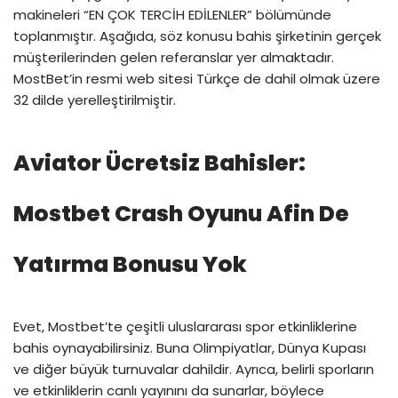
makineleri “EN ÇOK TERCİH EDİLENLER” bölümünde
toplanmıştır. Aşağıda, söz konusu bahis şirketinin gerçek
müşterilerinden gelen referanslar yer almaktadır.
MostBet’in resmi web sitesi Türkçe de dahil olmak üzere
32 dilde yerelleştirilmiştir.
Aviator Ücretsiz Bahisler:
Mostbet Crash Oyunu Afin De
Yatırma Bonusu Yok
Evet, Mostbet’te çeşitli uluslararası spor etkinliklerine
bahis oynayabilirsiniz. Buna Olimpiyatlar, Dünya Kupası
ve diğer büyük turnuvalar dahildir. Ayrıca, belirli sporların
ve etkinliklerin canlı yayınını da sunarlar, böylece