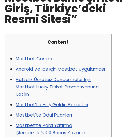
Giriş, Türkiye’deki
Resmi Sitesi”
Content
Mostbet Casino
Android Ve Ios Için Mostbet Uygulaması
Haftalık Ücretsiz Döndürmeler Için
Mostbet Lucky Ticket Promosyonuna
Katılın
Mostbet’te Hoş Geldin Bonusları
Mostbet’te Ödül Puanları
Mostbet’te Para Yatırma
Işleminizde%100 Bonus Kazanın