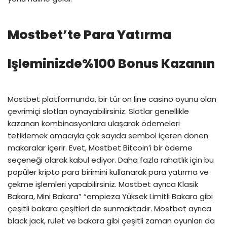
Mostbet’te Para Yatırma
Işleminizde%100 Bonus Kazanın
Mostbet platformunda, bir tür on line casino oyunu olan
çevrimiçi slotları oynayabilirsiniz. Slotlar genellikle
kazanan kombinasyonlara ulaşarak ödemeleri
tetiklemek amacıyla çok sayıda sembol içeren dönen
makaralar içerir. Evet, Mostbet Bitcoin’i bir ödeme
seçeneği olarak kabul ediyor. Daha fazla rahatlık için bu
popüler kripto para birimini kullanarak para yatırma ve
çekme işlemleri yapabilirsiniz. Mostbet ayrıca Klasik
Bakara, Mini Bakara” “empieza Yüksek Limitli Bakara gibi
çeşitli bakara çeşitleri de sunmaktadır. Mostbet ayrıca
black jack, rulet ve bakara gibi çeşitli zaman oyunları da