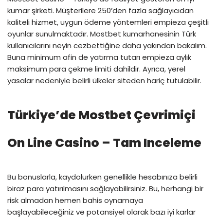
kumar şirketi. Müşterilere 250’den fazla sağlayıcıdan
kaliteli hizmet, uygun ödeme yöntemleri empieza çeşitli
oyunlar sunulmaktadır. Mostbet kumarhanesinin Türk
kullanıcılarını neyin cezbettiğine daha yakından bakalım.
Buna minimum afin de yatırma tutarı empieza aylık
maksimum para çekme limiti dahildir. Ayrıca, yerel
yasalar nedeniyle belirli ülkeler siteden hariç tutulabilir.
Türkiye’de Mostbet Çevrimiçi
On Line Casino – Tam Inceleme
Bu bonuslarla, kaydolurken genellikle hesabınıza belirli
biraz para yatırılmasını sağlayabilirsiniz. Bu, herhangi bir
risk almadan hemen bahis oynamaya
başlayabileceğiniz ve potansiyel olarak bazı iyi karlar