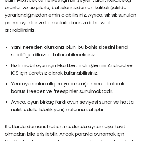
oranlar ve çizgilerle, bahislerinizden en kaliteli şekilde
yararlandığınızdan emin olabilirsiniz. Ayrıca, sık sık sunulan
promosyonlar ve bonuslarla kârınızı daha weil
artırabilirsiniz.
Yani, nereden olursanız olun, bu bahis sitesini kendi
spicilège dilinizde kullanabileceksiniz.
Hızlı, mobil oyun için Mostbet indir işlemini Android ve
iOS için ücretsiz olarak kullanabilirsiniz.
Yeni oyunculara ilk pra yatırma işlemine ek olarak
bonus freebet ve freespinler sunulmaktadır.
Ayrıca, oyun birkaç farklı oyun seviyesi sunar ve hatta
nakit ödüllü liderlik yarışmalarına sahiptir.
Slotlarda demonstration modunda oynamaya kayıt
olmadan bile erişilebilir. Ancak parayla oynamak için