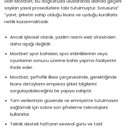
olan Mostbet, bu doğrultuda uluslararası alanda geçerli
sayılan yasal prosedürlere tabi tutulmuştur. Sorusuna”
“yanıt, şirketin sahip olduğu lisans ve uyduğu kurallarla
netlik kazanmaktadır.
Ancak işlevsel olarak, yazılım resmi web sitesinden
daha aşağı değildir.
Mostbet spor bahisleri, spor etkinliklerinin veya
oyunlarının sonucu üzerine bahis yapma faaliyetini
ifade eder.
Mostbet, şeffaflık ilkesi çerçevesinde, gerektiğinde
lisans detaylarını empieza şirket bilgilerini
sorgulayabileceğiniz bir yapıya sahiptir.
Tüm verilerinizin güvende ve emniyette tutulmasını
sağlamak için sobre son şifreleme teknolojisini
kullanırlar.
Teknik destek haftanın several günü ve tatil