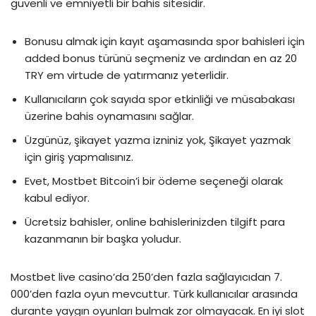
güvenli ve emniyetli bir bahis sitesidir.
Bonusu almak için kayıt aşamasında spor bahisleri için
added bonus türünü seçmeniz ve ardından en az 20
TRY em virtude de yatırmanız yeterlidir.
Kullanıcıların çok sayıda spor etkinliği ve müsabakası
üzerine bahis oynamasını sağlar.
Üzgünüz, şikayet yazma izniniz yok, Şikayet yazmak
için giriş yapmalısınız.
Evet, Mostbet Bitcoin’i bir ödeme seçeneği olarak
kabul ediyor.
Ücretsiz bahisler, online bahislerinizden tilgift para
kazanmanın bir başka yoludur.
Mostbet live casino’da 250’den fazla sağlayıcıdan 7.
000’den fazla oyun mevcuttur. Türk kullanıcılar arasında
durante yaygın oyunları bulmak zor olmayacak. En iyi slot