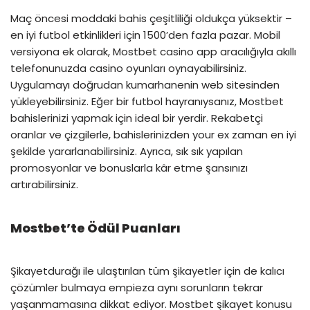
Maç öncesi moddaki bahis çeşitliliği oldukça yüksektir –
en iyi futbol etkinlikleri için 1500’den fazla pazar. Mobil
versiyona ek olarak, Mostbet casino app aracılığıyla akıllı
telefonunuzda casino oyunları oynayabilirsiniz.
Uygulamayı doğrudan kumarhanenin web sitesinden
yükleyebilirsiniz. Eğer bir futbol hayranıysanız, Mostbet
bahislerinizi yapmak için ideal bir yerdir. Rekabetçi
oranlar ve çizgilerle, bahislerinizden your ex zaman en iyi
şekilde yararlanabilirsiniz. Ayrıca, sık sık yapılan
promosyonlar ve bonuslarla kâr etme şansınızı
artırabilirsiniz.
Mostbet’te Ödül Puanları
Şikayetdurağı ile ulaştırılan tüm şikayetler için de kalıcı
çözümler bulmaya empieza aynı sorunların tekrar
yaşanmamasına dikkat ediyor. Mostbet şikayet konusu