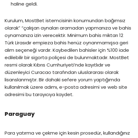
haline geldi.
Kurulum, MostBet istemcisinin konumundan bağımsız
olarak” “çalışan aynaları aramadan yapmanıza ve bahis
oynamanıza izin verecektir. Minimum bahis miktarı 12
Türk Lirasıdır empieza bahis henüz oynanmamışsa geri
alım seçeneği vardır. Kaybedilen bahisler için %100 iade
edilebilir bir sigorta poliçesi de bulunmaktadır. MostBet
resmi olarak Kıbrıs Cumhuriyeti’nde kayıtlıdır ve
düzenleyici Curacao tarafından uluslararası olarak
lisanslanmıştır. Bir dahaki sefere yorum yaptığımda
kullanılmak üzere adımı, e-posta adresimi ve web site
adresimi bu tarayıcıya kaydet.
Paraguay
Para yatırma ve çekme için kesin prosedür, kullandığınız