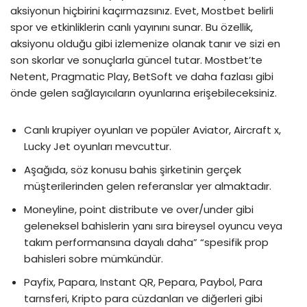
aksiyonun hiçbirini kaçırmazsınız. Evet, Mostbet belirli
spor ve etkinliklerin canlı yayınını sunar. Bu özellik,
aksiyonu olduğu gibi izlemenize olanak tanır ve sizi en
son skorlar ve sonuçlarla güncel tutar. Mostbet’te
Netent, Pragmatic Play, BetSoft ve daha fazlası gibi
önde gelen sağlayıcıların oyunlarına erişebileceksiniz.
Canlı krupiyer oyunları ve popüler Aviator, Aircraft x,
Lucky Jet oyunları mevcuttur.
Aşağıda, söz konusu bahis şirketinin gerçek
müşterilerinden gelen referanslar yer almaktadır.
Moneyline, point distribute ve over/under gibi
geleneksel bahislerin yanı sıra bireysel oyuncu veya
takım performansına dayalı daha” “spesifik prop
bahisleri sobre mümkündür.
Payfix, Papara, Instant QR, Pepara, Paybol, Para
tarnsferi, Kripto para cüzdanları ve diğerleri gibi