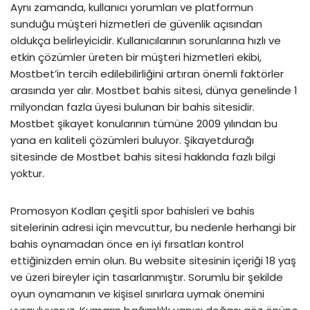
Aynı zamanda, kullanıcı yorumları ve platformun
sunduğu müşteri hizmetleri de güvenlik açısından
oldukça belirleyicidir. Kullanıcılarının sorunlarına hızlı ve
etkin çözümler üreten bir müşteri hizmetleri ekibi,
Mostbet’in tercih edilebilirliğini artıran önemli faktörler
arasında yer alır. Mostbet bahis sitesi, dünya genelinde 1
milyondan fazla üyesi bulunan bir bahis sitesidir.
Mostbet şikayet konularının tümüne 2009 yılından bu
yana en kaliteli çözümleri buluyor. Şikayetdurağı
sitesinde de Mostbet bahis sitesi hakkında fazlı bilgi
yoktur.
Promosyon Kodları çeşitli spor bahisleri ve bahis
sitelerinin adresi için mevcuttur, bu nedenle herhangi bir
bahis oynamadan önce en iyi fırsatları kontrol
ettiğinizden emin olun. Bu website sitesinin içeriği 18 yaş
ve üzeri bireyler için tasarlanmıştır. Sorumlu bir şekilde
oyun oynamanın ve kişisel sınırlara uymak önemini