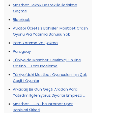
Mostbet Teknik Destek Ile Iletişime
Geçme
Blackjack
Aviator Ücretsiz Bahisler: Mostbet Crash
Oyunu Pra Yatırma Bonusu Yok
Para Yatırma Ve Çekme
Paraguay
Türkiye’de Mostbet Çevrimiçi On Line
Casino – Tam Inceleme
Türkiye’deki Mostbet Oyuncuları Için Çok
Çeşitli Oyunlar
Arkadaş Bir Gün Geçti Aradan Para
Yatırdım Ilgileniyoruz Diyorlar Empieza …
Mostbet – On The Internet Spor
Bahisleri Şirketi