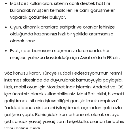
Mostbet kullanıcıları, sitenin canlı destek hattını
kullanarak müşteri temsilcileri ile canlı görüşmeler
yaparak çözümler buluyor.
Oyun, dinamik oranlara sahiptir ve oranlar lehinize
olduğunda kazancınızı hızlı bir şekilde artırmanıza
olanak tanır.
Evet, spor bonusunu seçmeniz durumunda, her
müşteri yalnızca kaydolduğu için Aviator’da 5 FB alır.
Söz konusu karar, Türkiye Futbol Federasyonu’nun resmî
internet sitesinde de duyurularak kamuoyuyla paylaşıldı.
Hızlı, mobil oyun için Mostbet indir işlemini Android ve iOS
için ücretsiz olarak kullanabilirsiniz. MostBet ekibi, hizmeti
geliştirmek, sitenin işlevselliğini genişletmek empieza”
“added bonus sistemini iyileştirmek açısından çok fazla
çalışma yaptı. Bahisçideki kumarhane ek olarak ortaya
çıktı, ancak yavaş yavaş tam teşekküllü, aranan bir bahis
yönü haline geldi.