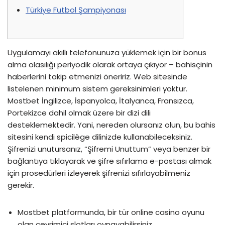
Türkiye Futbol Şampiyonası
Uygulamayı akıllı telefonunuza yüklemek için bir bonus
alma olasılığı periyodik olarak ortaya çıkıyor – bahisçinin
haberlerini takip etmenizi öneririz. Web sitesinde
listelenen minimum sistem gereksinimleri yoktur.
Mostbet İngilizce, İspanyolca, İtalyanca, Fransızca,
Portekizce dahil olmak üzere bir dizi dili
desteklemektedir. Yani, nereden olursanız olun, bu bahis
sitesini kendi spicilège dilinizde kullanabileceksiniz.
Şifrenizi unutursanız, “Şifremi Unuttum” veya benzer bir
bağlantıya tıklayarak ve şifre sıfırlama e-postası almak
için prosedürleri izleyerek şifrenizi sıfırlayabilmeniz
gerekir.
Mostbet platformunda, bir tür online casino oyunu
olan çevrimiçi slotları oynayabilirsiniz.