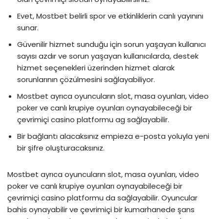
Evet, Mostbet belirli spor ve etkinliklerin canlı yayınını
sunar.
Güvenilir hizmet sunduğu için sorun yaşayan kullanıcı
sayısı azdır ve sorun yaşayan kullanıcılarda, destek
hizmet seçenekleri üzerinden hizmet alarak
sorunlarının çözülmesini sağlayabiliyor.
Mostbet ayrıca oyuncuların slot, masa oyunları, video
poker ve canlı krupiye oyunları oynayabileceği bir
çevrimiçi casino platformu ag sağlayabilir.
Bir bağlantı alacaksınız empieza e-posta yoluyla yeni
bir şifre oluşturacaksınız.
Mostbet ayrıca oyuncuların slot, masa oyunları, video
poker ve canlı krupiye oyunları oynayabileceği bir
çevrimiçi casino platformu da sağlayabilir. Oyuncular
bahis oynayabilir ve çevrimiçi bir kumarhanede şans