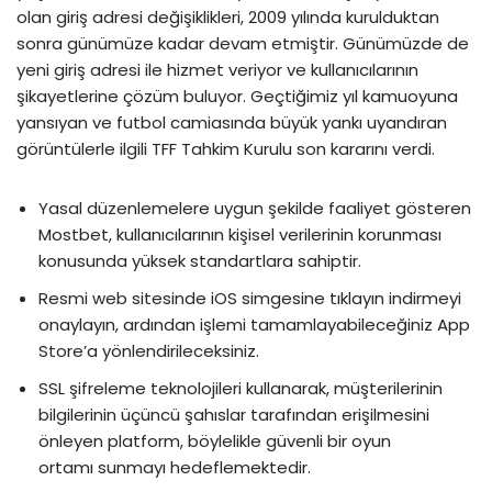
olan giriş adresi değişiklikleri, 2009 yılında kurulduktan
sonra günümüze kadar devam etmiştir. Günümüzde de
yeni giriş adresi ile hizmet veriyor ve kullanıcılarının
şikayetlerine çözüm buluyor. Geçtiğimiz yıl kamuoyuna
yansıyan ve futbol camiasında büyük yankı uyandıran
görüntülerle ilgili TFF Tahkim Kurulu son kararını verdi.
Yasal düzenlemelere uygun şekilde faaliyet gösteren
Mostbet, kullanıcılarının kişisel verilerinin korunması
konusunda yüksek standartlara sahiptir.
Resmi web sitesinde iOS simgesine tıklayın indirmeyi
onaylayın, ardından işlemi tamamlayabileceğiniz App
Store’a yönlendirileceksiniz.
SSL şifreleme teknolojileri kullanarak, müşterilerinin
bilgilerinin üçüncü şahıslar tarafından erişilmesini
önleyen platform, böylelikle güvenli bir oyun
ortamı sunmayı hedeflemektedir.