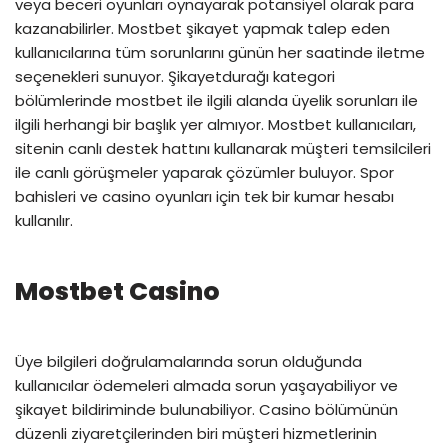
veya beceri oyunları oynayarak potansiyel olarak para
kazanabilirler. Mostbet şikayet yapmak talep eden
kullanıcılarına tüm sorunlarını günün her saatinde iletme
seçenekleri sunuyor. Şikayetdurağı kategori
bölümlerinde mostbet ile ilgili alanda üyelik sorunları ile
ilgili herhangi bir başlık yer almıyor. Mostbet kullanıcıları,
sitenin canlı destek hattını kullanarak müşteri temsilcileri
ile canlı görüşmeler yaparak çözümler buluyor. Spor
bahisleri ve casino oyunları için tek bir kumar hesabı
kullanılır.
Mostbet Casino
Üye bilgileri doğrulamalarında sorun olduğunda
kullanıcılar ödemeleri almada sorun yaşayabiliyor ve
şikayet bildiriminde bulunabiliyor. Casino bölümünün
düzenli ziyaretçilerinden biri müşteri hizmetlerinin