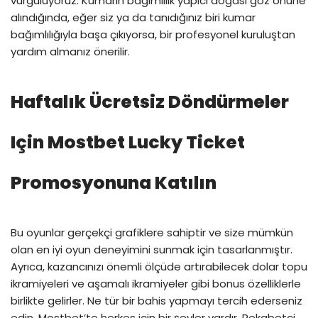
vurguluyoruz. Kumarın bağımlılık yapıcı doğası göz önüne
alındığında, eğer siz ya da tanıdığınız biri kumar
bağımlılığıyla başa çıkıyorsa, bir profesyonel kuruluştan
yardım almanız önerilir.
Haftalık Ücretsiz Döndürmeler
Için Mostbet Lucky Ticket
Promosyonuna Katılın
Bu oyunlar gerçekçi grafiklere sahiptir ve size mümkün
olan en iyi oyun deneyimini sunmak için tasarlanmıştır.
Ayrıca, kazancınızı önemli ölçüde artırabilecek dolar topu
ikramiyeleri ve aşamalı ikramiyeler gibi bonus özelliklerle
birlikte gelirler. Ne tür bir bahis yapmayı tercih ederseniz
edin, Mostbet’te herkes için bir şeyler vardır. Rekabetçi