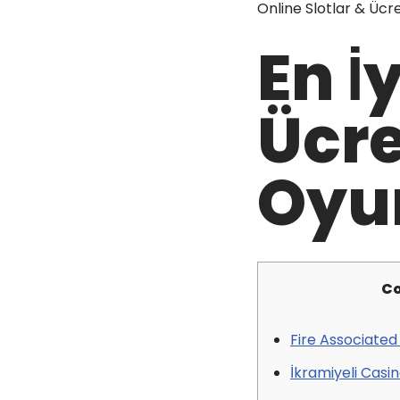
Online Slotlar & Ücr
En I
Ücre
Oyu
Co
Fire Associated
İkramiyeli Casi