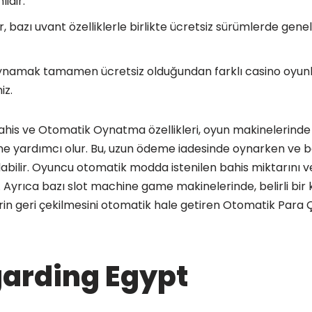
idir.
, bazı uvant özelliklerle birlikte ücretsiz sürümlerde genell
ynamak tamamen ücretsiz olduğundan farklı casino oyunla
iz.
his ve Otomatik Oynatma özellikleri, oyun makinelerinde 
ne yardımcı olur. Bu, uzun ödeme iadesinde oynarken ve bah
olabilir. Oyuncu otomatik modda istenilen bahis miktarını
r. Ayrıca bazı slot machine game makinelerinde, belirli bir
erin geri çekilmesini otomatik hale getiren Otomatik Par
garding Egypt