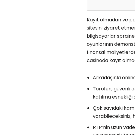
Kayıt olmadan ve p
sitesini ziyaret etm
bilgisayarlar spraine
oyunlarının demonstr
finansal maliyetlerd
casinoda kayıt olmad
Arkadaşınla onlin
Torofun, güvenli 
katılma esnekliği 
Çok sayıdaki kamp
varabileceksiniz, 
RTP’nin uzun vadede