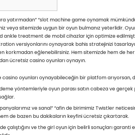
ara yatırmadan” “slot machine game oynamak mümkündür
eniz veya sitemizde uygun bir oyun bulmanız yeterlidir. Oy
d ankle treatment de mobil cihazlar için optimize edilmişt
ation versiyonlarını oynayarak bahis stratejinizi tasarlay
en korkmadan eğlenebilirsiniz. Hem sitemizde hem de herh
an ücretsiz casino oyunları oynayın.
e casino oyunları oynayabileceğin bir platfom arıyorsan, 
ödeme yöntemleriyle oyun parası satın cabeza ve gerçek 
sağlar.
anyalarımız ve sanal” “afin de birimimiz Twistler netices
hem de bazen bu dakikaların keyfini ücretsiz çıkartarak.
 çalıştığını ve the girl oyun için belirli sonuçları garanti 