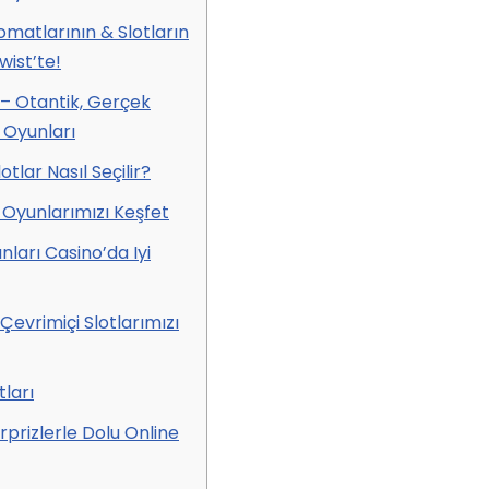
matlarının & Slotların
ist’te!
 – Otantik, Gerçek
Oyunları
lotlar Nasıl Seçilir?
 Oyunlarımızı Keşfet
ları Casino’da Iyi
Çevrimiçi Slotlarımızı
tları
prizlerle Dolu Online