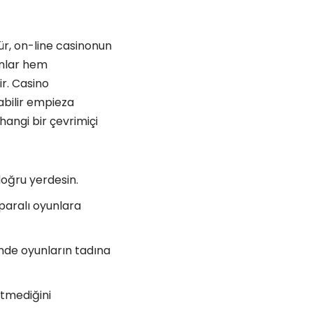
, on-line casinonun
unlar hem
ir. Casino
abilir empieza
angi bir çevrimiçi
doğru yerdesin.
paralı oyunlara
inde oyunların tadına
etmediğini