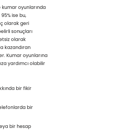
e kumar oyunlarında
 95% ise bu,
 olarak geri
lirli sonuçları
tsiz olarak
nda kazandıran
irler. Kumar oyunlarına
za yardımcı olabilir
ında bir fikir
elefonlarda bir
veya bir hesap