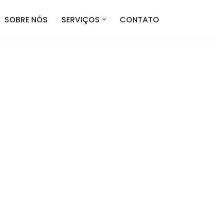
SOBRE NÓS
SERVIÇOS
CONTATO