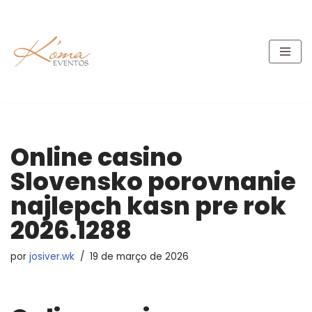
Pular
para
o
conteúdo
Online casino
Slovensko porovnanie
najlepch kasn pre rok
2026.1288
por
josiver.wk
19 de março de 2026