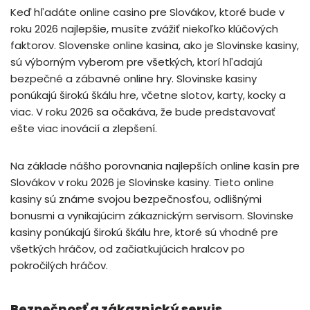
Keď hľadáte online casino pre Slovákov, ktoré bude v
roku 2026 najlepšie, musíte zvážiť niekoľko klúčových
faktorov. Slovenske online kasina, ako je Slovinske kasiny,
sú výborným vyberom pre všetkých, ktorí hľadajú
bezpečné a zábavné online hry. Slovinske kasiny
ponúkajú širokú škálu hre, včetne slotov, karty, kocky a
viac. V roku 2026 sa očakáva, že bude predstavovať
ešte viac inovácií a zlepšení.
Na základe nášho porovnania najlepších online kasín pre
Slovákov v roku 2026 je Slovinske kasiny. Tieto online
kasiny sú známe svojou bezpečnosťou, odlišnými
bonusmi a vynikajúcim zákaznickým servisom. Slovinske
kasiny ponúkajú širokú škálu hre, ktoré sú vhodné pre
všetkých hráčov, od začiatkujúcich hralcov po
pokročilých hráčov.
Bezpečnosť a zákaznický servis