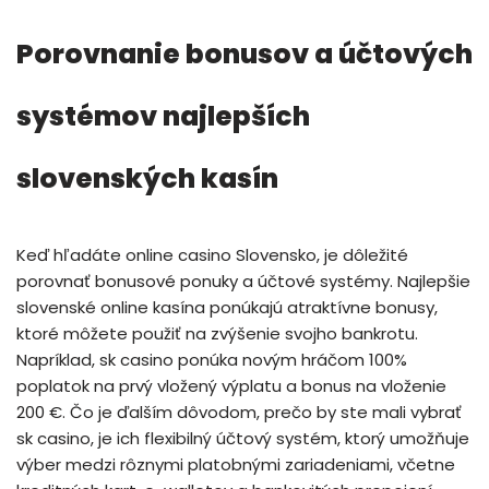
Porovnanie bonusov a účtových
systémov najlepších
slovenských kasín
Keď hľadáte online casino Slovensko, je dôležité
porovnať bonusové ponuky a účtové systémy. Najlepšie
slovenské online kasína ponúkajú atraktívne bonusy,
ktoré môžete použiť na zvýšenie svojho bankrotu.
Napríklad, sk casino ponúka novým hráčom 100%
poplatok na prvý vložený výplatu a bonus na vloženie
200 €. Čo je ďalším dôvodom, prečo by ste mali vybrať
sk casino, je ich flexibilný účtový systém, ktorý umožňuje
výber medzi rôznymi platobnými zariadeniami, včetne