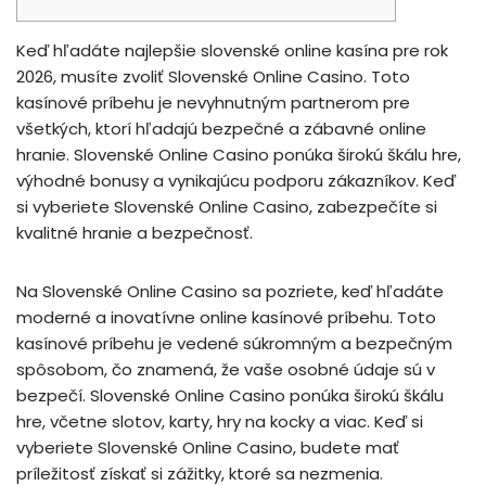
Keď hľadáte najlepšie slovenské online kasína pre rok
2026, musíte zvoliť Slovenské Online Casino. Toto
kasínové príbehu je nevyhnutným partnerom pre
všetkých, ktorí hľadajú bezpečné a zábavné online
hranie. Slovenské Online Casino ponúka širokú škálu hre,
výhodné bonusy a vynikajúcu podporu zákazníkov. Keď
si vyberiete Slovenské Online Casino, zabezpečíte si
kvalitné hranie a bezpečnosť.
Na Slovenské Online Casino sa pozriete, keď hľadáte
moderné a inovatívne online kasínové príbehu. Toto
kasínové príbehu je vedené súkromným a bezpečným
spôsobom, čo znamená, že vaše osobné údaje sú v
bezpečí. Slovenské Online Casino ponúka širokú škálu
hre, včetne slotov, karty, hry na kocky a viac. Keď si
vyberiete Slovenské Online Casino, budete mať
príležitosť získať si zážitky, ktoré sa nezmenia.