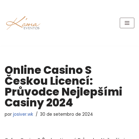
Pular
para
o
conteúdo
Online Casino S
Českou Licencí:
Průvodce Nejlepšími
Casiny 2024
por
josiver.wk
30 de setembro de 2024