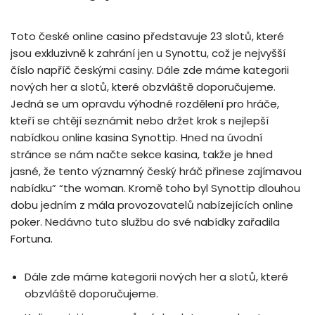
Toto české online casino představuje 23 slotů, které
jsou exkluzivně k zahrání jen u Synottu, což je nejvyšší
číslo napříč českými casiny. Dále zde máme kategorii
nových her a slotů, které obzvláště doporučujeme.
Jedná se um opravdu výhodné rozdělení pro hráče,
kteří se chtějí seznámit nebo držet krok s nejlepší
nabídkou online kasina Synottip. Hned na úvodní
stránce se nám načte sekce kasina, takže je hned
jasné, že tento významný český hráč přinese zajímavou
nabídku” “the woman. Kromě toho byl Synottip dlouhou
dobu jedním z mála provozovatelů nabízejících online
poker. Nedávno tuto službu do své nabídky zařadila
Fortuna.
Dále zde máme kategorii nových her a slotů, které
obzvláště doporučujeme.