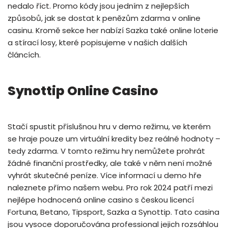
nedalo říct. Promo kódy jsou jedním z nejlepších
způsobů, jak se dostat k penězům zdarma v online
casinu. Kromě sekce her nabízí Sazka také online loterie
a stírací losy, které popisujeme v našich dalších
článcích.
Synottip Online Casino
Stačí spustit příslušnou hru v demo režimu, ve kterém
se hraje pouze um virtuální kredity bez reálné hodnoty –
tedy zdarma. V tomto režimu hry nemůžete prohrát
žádné finanční prostředky, ale také v něm není možné
vyhrát skutečné peníze. Více informací u demo hře
naleznete přímo našem webu. Pro rok 2024 patří mezi
nejlépe hodnocená online casino s českou licencí
Fortuna, Betano, Tipsport, Sazka a Synottip. Tato casina
jsou vysoce doporučována professional jejich rozsáhlou