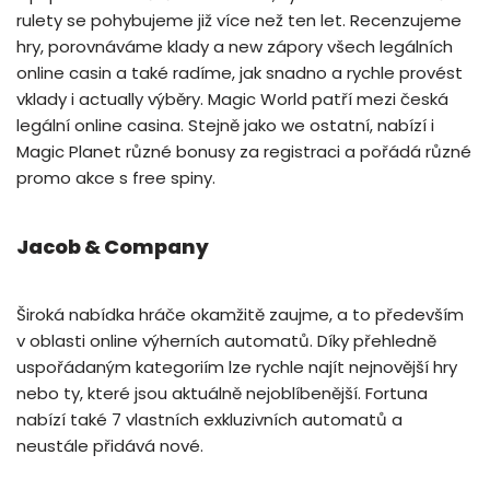
rulety se pohybujeme již více než ten let. Recenzujeme
hry, porovnáváme klady a new zápory všech legálních
online casin a také radíme, jak snadno a rychle provést
vklady i actually výběry. Magic World patří mezi česká
legální online casina. Stejně jako we ostatní, nabízí i
Magic Planet různé bonusy za registraci a pořádá různé
promo akce s free spiny.
Jacob & Company
Široká nabídka hráče okamžitě zaujme, a to především
v oblasti online výherních automatů. Díky přehledně
uspořádaným kategoriím lze rychle najít nejnovější hry
nebo ty, které jsou aktuálně nejoblíbenější. Fortuna
nabízí také 7 vlastních exkluzivních automatů a
neustále přidává nové.