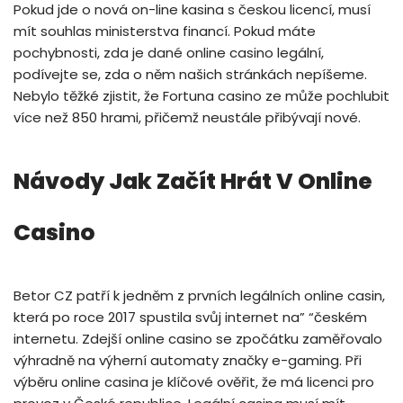
Pokud jde o nová on-line kasina s českou licencí, musí
mít souhlas ministerstva financí. Pokud máte
pochybnosti, zda je dané online casino legální,
podívejte se, zda o něm našich stránkách nepíšeme.
Nebylo těžké zjistit, že Fortuna casino ze může pochlubit
více než 850 hrami, přičemž neustále přibývají nové.
Návody Jak Začít Hrát V Online
Casino
Betor CZ patří k jedněm z prvních legálních online casin,
která po roce 2017 spustila svůj internet na” “českém
internetu. Zdejší online casino se zpočátku zaměřovalo
výhradně na výherní automaty značky e-gaming. Při
výběru online casina je klíčové ověřit, že má licenci pro