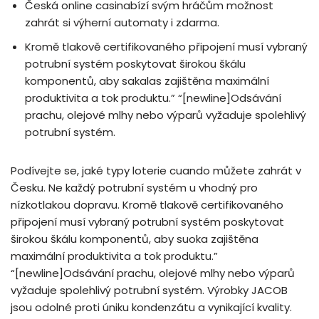
Česká online casinabízí svým hráčům možnost
zahrát si výherní automaty i zdarma.
Kromě tlakově certifikovaného připojení musí vybraný
potrubní systém poskytovat širokou škálu
komponentů, aby sakalas zajištěna maximální
produktivita a tok produktu.” “[newline]Odsávání
prachu, olejové mlhy nebo výparů vyžaduje spolehlivý
potrubní systém.
Podívejte se, jaké typy loterie cuando můžete zahrát v
Česku. Ne každý potrubní systém u vhodný pro
nízkotlakou dopravu. Kromě tlakově certifikovaného
připojení musí vybraný potrubní systém poskytovat
širokou škálu komponentů, aby suoka zajištěna
maximální produktivita a tok produktu.”
“[newline]Odsávání prachu, olejové mlhy nebo výparů
vyžaduje spolehlivý potrubní systém. Výrobky JACOB
jsou odolné proti úniku kondenzátu a vynikající kvality.