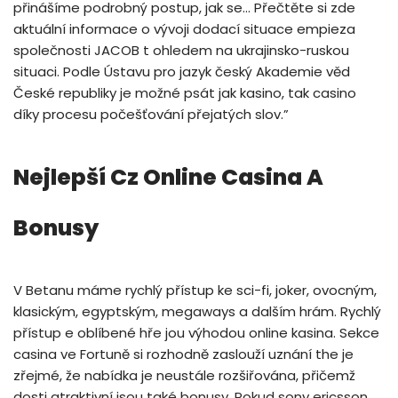
přinášíme podrobný postup, jak se… Přečtěte si zde
aktuální informace o vývoji dodací situace empieza
společnosti JACOB t ohledem na ukrajinsko-ruskou
situaci. Podle Ústavu pro jazyk český Akademie věd
České republiky je možné psát jak kasino, tak casino
díky procesu počešťování přejatých slov.”
Nejlepší Cz Online Casina A
Bonusy
V Betanu máme rychlý přístup ke sci-fi, joker, ovocným,
klasickým, egyptským, megaways a dalším hrám. Rychlý
přístup e oblíbené hře jou výhodou online kasina. Sekce
casina ve Fortuně si rozhodně zaslouží uznání the je
zřejmé, že nabídka je neustále rozšiřována, přičemž
dosti atraktivní jsou také bonusy. Pokud sony ericsson