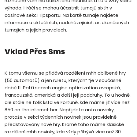
rozhodně vám nic důležitého neunikne, a to u vždy velká
výhoda. Hráči se mohou účastnit turnajů sixth v
casinové sekci Tipsportu. Na kartě turnaje najdete
informace u aktuálních, nadcházejících an ukončených
turnajích a jejich pravidlech.
Vklad Přes Sms
K tomu všemu se přidává rozdělení mhh oblíbené hry
(50 automatů) a jen ruletu, kterých” “je v současné
době 11. Patří search engine optimization evropská,
francouzská, americká a další její poddruhy. To u hodně,
ale stále ne tolik ksfd ve Fortuně, kde máme již více než
850 on the internet her. Nepřijdete ani o novinky,
protože v sekci týdenních novinek jsou pravidelně
představovány nové hry. Kromě toho máme klasické
rozdělení mhh novinky, kde vždy přibývá více než 30