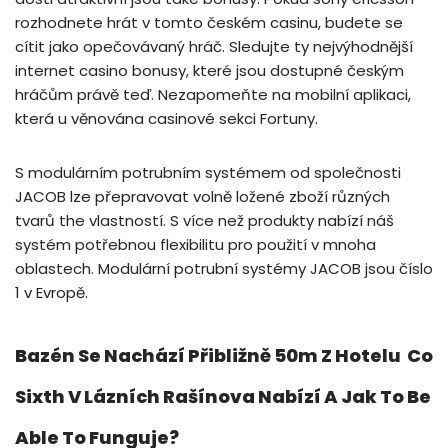
rozhodnete hrát v tomto českém casinu, budete se
cítit jako opečovávaný hráč. Sledujte ty nejvýhodnější
internet casino bonusy, které jsou dostupné českým
hráčům právě teď. Nezapomeňte na mobilní aplikaci,
která u věnována casinové sekci Fortuny.
S modulárním potrubním systémem od společnosti
JACOB lze přepravovat volně ložené zboží různých
tvarů the vlastností. S více než produkty nabízí náš
systém potřebnou flexibilitu pro použití v mnoha
oblastech. Modulární potrubní systémy JACOB jsou číslo
1 v Evropě.
Bazén Se Nachází Přibližně 50m Z Hotelu Co
Sixth V Lázních Rašínova Nabízí A Jak To Be
Able To Funguje?