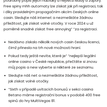
podrobný popis jejich nabídky a největší klady a zápory.
Free spiny mhh automaty lze získat jak při registraci, tak
i díky pravidelným propagačním akcím českých online
casin. Sledujte náš internet a nezmeškáte žádnou
příležitost, jak získat volné otočky. V roce 2024 u už
poměrně snadné získat free annoying” “za registraci.
Nedávno získalo několik nových casin českou licenci,
čímž přinesla na trh nové možnosti hraní.
Pokud tedy ještě nevíte, které je” “nejlepší legální
online casino v České republice, přečtěte si znovu
můj popis a new vyberte si některé ze seznamu.
Sledujte náš net a nezmeškáte žádnou příležitost,
jak získat volné otočky.
“Sixth v případě uvítacích bonusů v sekci casina
Betano máme registrační bonus v podobě 400 free
spinů do hry MultiVegas 81.