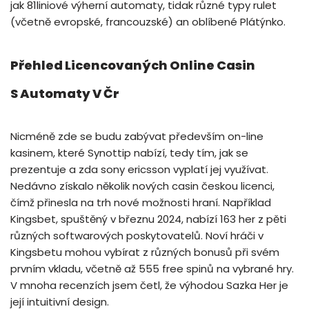
jak 81liniové výherní automaty, tidak různé typy rulet
(včetně evropské, francouzské) an oblíbené Plátýnko.
Přehled Licencovaných Online Casin
S Automaty V Čr
Nicméně zde se budu zabývat především on-line
kasinem, které Synottip nabízí, tedy tím, jak se
prezentuje a zda sony ericsson vyplatí jej využívat.
Nedávno získalo několik nových casin českou licenci,
čímž přinesla na trh nové možnosti hraní. Například
Kingsbet, spuštěný v březnu 2024, nabízí 163 her z pěti
různých softwarových poskytovatelů. Noví hráči v
Kingsbetu mohou vybírat z různých bonusů při svém
prvním vkladu, včetně až 555 free spinů na vybrané hry.
V mnoha recenzích jsem četl, že výhodou Sazka Her je
její intuitivní design.