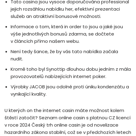
Tato casina jsou vysoce doporučována professional
jejich rozsáhlou nabídku her, efektivní prezentaci
služeb an atraktivní bonusové možnosti.
Informace o tom, která in order to jsou a jaké jsou
výše jednotlivých bonusů zdarma, se dočtete
v článcích přímo našem webu.
Není tedy šance, že by vás tato nabídka začala
nudit.
Kromě toho byl Synottip dlouhou dobu jedním z mála
provozovatelů nabízejících internet poker.
Výrobky JACOB jsou odolné proti úniku kondenzátu a
vynikající kvality.
U kterých on the internet casin máte možnost kolem
štěstí zatočit? Seznam online casin s platnou CZ licencí
v roce 2024 Český trh online casin je od novelizace
hazardního zákona stabilní, což se v předchozích letech