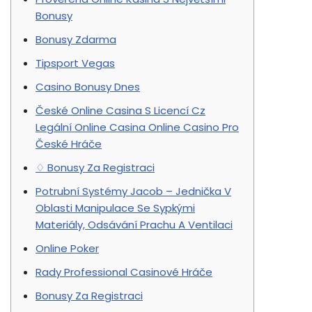
Bonusy
Bonusy Zdarma
Tipsport Vegas
Casino Bonusy Dnes
České Online Casina S Licencí Cz
Legální Online Casina Online Casino Pro
České Hráče
♢ Bonusy Za Registraci
Potrubní Systémy Jacob – Jednička V
Oblasti Manipulace Se Sypkými
Materiály, Odsávání Prachu A Ventilaci
Online Poker
Rady Professional Casinové Hráče
Bonusy Za Registraci