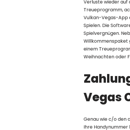
Verluste wieder auf
Treueprogramm, acu
Vulkan-Vegas-App d
Spielen. Die Softwa
Spielvergnügen. Ne
Willkommenspaket gib
einem Treueprogram
Weihnachten oder F
Zahlun
Vegas 
Genau wie c/o den a
Ihre Handynummer bes