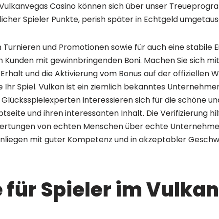
Vulkanvegas Casino können sich über unser Treueprogra
icher Spieler Punkte, perish später in Echtgeld umgetau
n Turnieren und Promotionen sowie für auch eine stabile 
n Kunden mit gewinnbringenden Boni. Machen Sie sich mi
Erhalt und die Aktivierung vom Bonus auf der offiziellen W
ie Ihr Spiel. Vulkan ist ein ziemlich bekanntes Unternehmen
. Glücksspielexperten interessieren sich für die schöne 
eite und ihren interessanten Inhalt. Die Verifizierung hilf
wertungen von echten Menschen über echte Unternehmen
 Anliegen mit guter Kompetenz und in akzeptabler Geschw
e für Spieler im Vulka