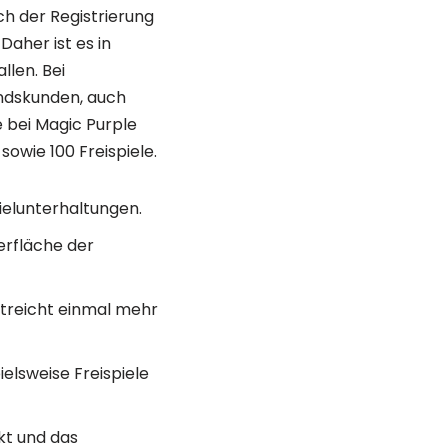
ch der Registrierung
Daher ist es in
llen. Bei
andskunden, auch
 bei Magic Purple
sowie 100 Freispiele.
ielunterhaltungen.
erfläche der
streicht einmal mehr
elsweise Freispiele
kt und das