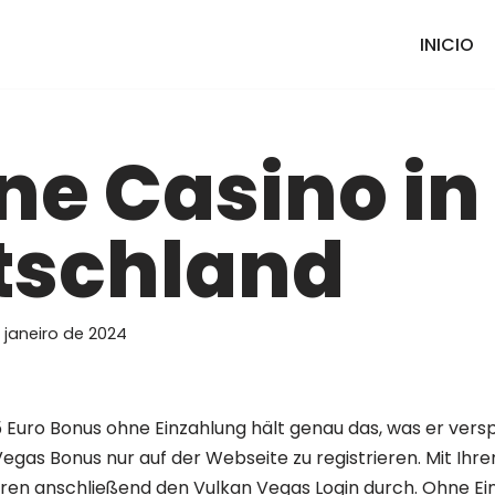
INICIO
ne Casino in
tschland
 janeiro de 2024
 Euro Bonus ohne Einzahlung hält genau das, was er versp
Vegas Bonus nur auf der Webseite zu registrieren. Mit Ih
ühren anschließend den Vulkan Vegas Login durch. Ohne Ei