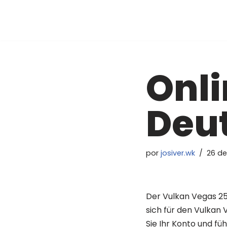
Pular
para
o
conteúdo
Onli
Deu
por
josiver.wk
26 de
Der Vulkan Vegas 25
sich für den Vulkan 
Sie Ihr Konto und f