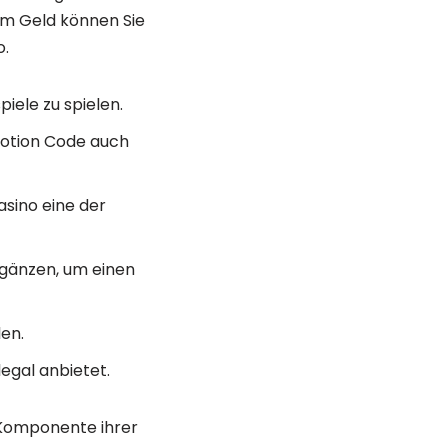
em Geld können Sie
o.
piele zu spielen.
motion Code auch
asino eine der
rgänzen, um einen
len.
legal anbietet.
 Komponente ihrer