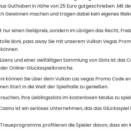
nus Guthaben in Höhe von 25 Euro gutgeschrieben. Mit d
ach Gewinnen machen und tragen dabei kein eigenes Risik
t nur einen Geldpreis, sondern im übrigen das Recht, Freis
 tolle Boni, pass away Sie mit unserem Vulkan Vegas Pro
 können.
 Lizenz und einer vielfältigen Sammlung von Slots ist das C
 der Online-Glücksspielbranche.
Boni können Sie über dem Vulkan Las vegas Promo Code e
n Start in die Welt der Spielhalle zu genießen.
rsuchen, Ihre Lieblingsslots im kostenlosen Modus zu spie
Casino ist ein seriöses Unternehmen, das das Glücksspiel 
 Treueprogramms profitieren die Spieler davon, dass ein