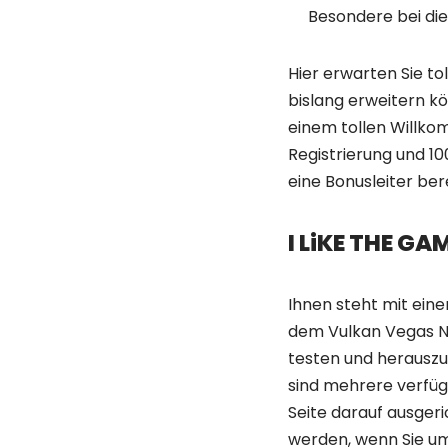
Besondere bei die
Hier erwarten Sie t
bislang erweitern k
einem tollen Willko
Registrierung und 1
eine Bonusleiter ber
I LiKE THE GA
Ihnen steht mit ein
dem Vulkan Vegas No
testen und herauszu
sind mehrere verfüg
Seite darauf ausger
werden, wenn Sie um