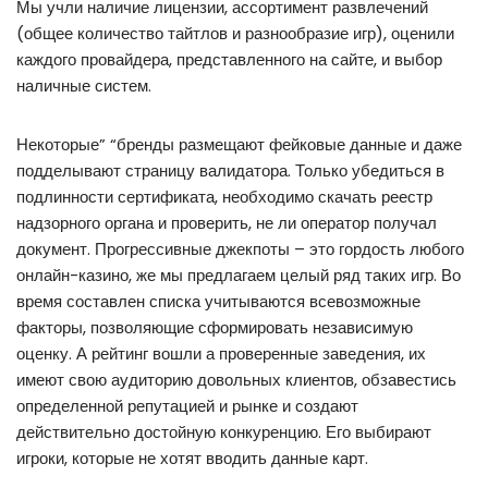
Мы учли наличие лицензии, ассортимент развлечений
(общее количество тайтлов и разнообразие игр), оценили
каждого провайдера, представленного на сайте, и выбор
наличные систем.
Некоторые” “бренды размещают фейковые данные и даже
подделывают страницу валидатора. Только убедиться в
подлинности сертификата, необходимо скачать реестр
надзорного органа и проверить, не ли оператор получал
документ. Прогрессивные джекпоты – это гордость любого
онлайн-казино, же мы предлагаем целый ряд таких игр. Во
время составлен списка учитываются всевозможные
факторы, позволяющие сформировать независимую
оценку. А рейтинг вошли а проверенные заведения, их
имеют свою аудиторию довольных клиентов, обзавестись
определенной репутацией и рынке и создают
действительно достойную конкуренцию. Его выбирают
игроки, которые не хотят вводить данные карт.