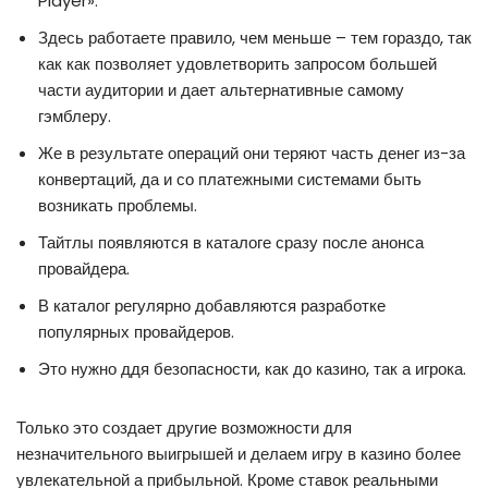
Player».
Здесь работаете правило, чем меньше – тем гораздо, так
как как позволяет удовлетворить запросом большей
части аудитории и дает альтернативные самому
гэмблеру.
Же в результате операций они теряют часть денег из-за
конвертаций, да и со платежными системами быть
возникать проблемы.
Тайтлы появляются в каталоге сразу после анонса
провайдера.
В каталог регулярно добавляются разработке
популярных провайдеров.
Это нужно ддя безопасности, как до казино, так а игрока.
Только это создает другие возможности для
незначительного выигрышей и делаем игру в казино более
увлекательной а прибыльной. Кроме ставок реальными