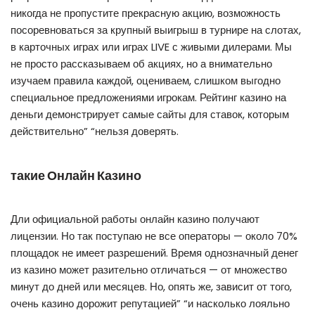
никогда не пропустите прекрасную акцию, возможность
посоревноваться за крупный выигрыш в турнире на слотах,
в карточных играх или играх LIVE с живыми дилерами. Мы
не просто рассказываем об акциях, но а внимательно
изучаем правила каждой, оцениваем, слишком выгодно
специальное предложениями игрокам. Рейтинг казино на
деньги демонстрирует самые сайты для ставок, которым
действительно” “нельзя доверять.
такие Онлайн Казино
Дли официальной работы онлайн казино получают
лицензии. Но так поступаю не все операторы — около 70%
площадок не имеет разрешений. Время однозначный денег
из казино может разительно отличаться — от множество
минут до дней или месяцев. Но, опять же, зависит от того,
очень казино дорожит репутацией” “и насколько лояльно