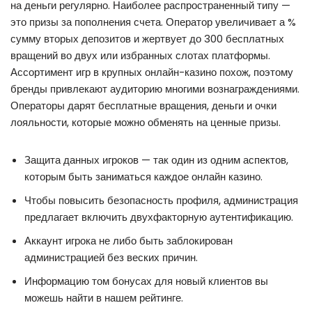
на деньги регулярно. Наиболее распространенный типу —
это призы за пополнения счета. Оператор увеличивает а %
сумму вторых депозитов и жертвует до 300 бесплатных
вращений во двух или избранных слотах платформы.
Ассортимент игр в крупных онлайн-казино похож, поэтому
бренды привлекают аудиторию многими вознаграждениями.
Операторы дарят бесплатные вращения, деньги и очки
лояльности, которые можно обменять на ценные призы.
Защита данных игроков — так один из одним аспектов,
которым быть заниматься каждое онлайн казино.
Чтобы повысить безопасность профиля, администрация
предлагает включить двухфакторную аутентификацию.
Аккаунт игрока не либо быть заблокирован
администрацией без веских причин.
Информацию том бонусах для новый клиентов вы
можешь найти в нашем рейтинге.