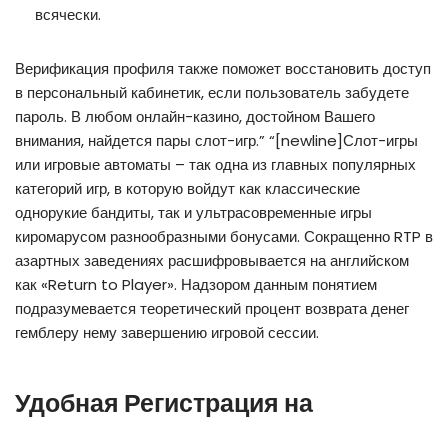
всячески.
Верификация профиля также поможет восстановить доступ
в персональный кабинетик, если пользователь забудете
пароль. В любом онлайн-казино, достойном Вашего
внимания, найдется пары слот-игр.” “[newline]Слот-игры
или игровые автоматы – так одна из главных популярных
категорий игр, в которую войдут как классические
однорукие бандиты, так и ультрасовременные игры
киромарусом разнообразными бонусами. Сокращенно RTP в
азартных заведениях расшифровывается на английском
как «Return to Player». Надзором данным понятием
подразумевается теоретический процент возврата денег
гемблеру нему завершению игровой сессии.
Удобная Регистрация на