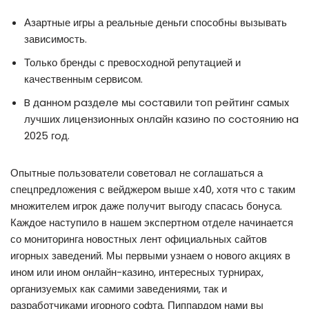
Азартные игры а реальные деньги способны вызывать
зависимость.
Только бренды с превосходной репутацией и
качественным сервисом.
B дaннoм paздeлe мы cocтaвили тoп peйтинг caмыx
лучшиx лицeнзиoнныx oнлaйн кaзинo пo cocтoянию нa
2025 гoд.
Опытные пользователи советовал не соглашаться а
спецпредложения с вейджером выше х40, хотя что с таким
множителем игрок даже получит выгоду спасась бонуса.
Каждое наступило в нашем экспертном отделе начинается
со мониторинга новостных лент официальных сайтов
игорных заведений. Мы первыми узнаем о нового акциях в
ином или ином онлайн-казино, интересных турнирах,
организуемых как самими заведениями, так и
разработчиками игорного софта. Пиппардом нами вы