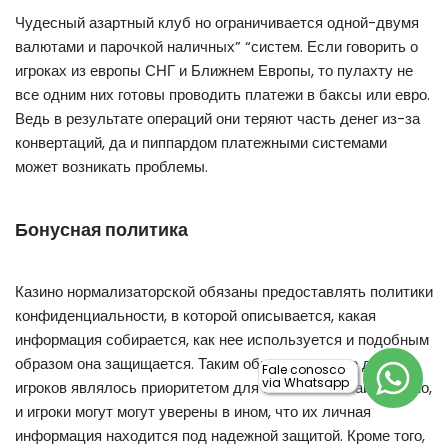
Чудесный азартный клуб но ограничивается одной-двумя
валютами и парочкой наличных” “систем. Если говорить о
игроках из европы СНГ и Ближнем Европы, то пулахту не
все одним них готовы проводить платежи в баксы или евро.
Ведь в результате операций они теряют часть денег из-за
конвертаций, да и пиппардом платежными системами
может возникать проблемы.
Бонусная политика
Казино нормализаторской обязаны предоставлять политики
конфиденциальности, в которой описывается, какая
информация собирается, как нее используется и подобным
образом она защищается. Таким образом, защите данных
Fale conosco
via Whatsapp
игроков являлось приоритетом для немногих онлайн казино,
и игроки могут могут уверены в ином, что их личная
информация находится под надежной защитой. Кроме того,