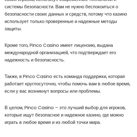
системы безопасности. Вам не нужно беспокоиться о
безопасности своих данных и средств, потому что казино
использует только проверенные и надежные методы
защиты.
Кроме того, Pinco Casino имеет лицензию, выдана
международной организацией, что подтверждает его
надежность и безопасность.
Также, в Pinco Casino есть команда поддержки, которая
работает круглосуточно, чтобы помочь вам в любое время,
если у вас возникнут вопросы или проблемы.
В целом, Pinco Casino – это лучший выбор для игроков,
которые ищут безопасное и надежное казино, где можно
играть в любое время и из любой точки мира.