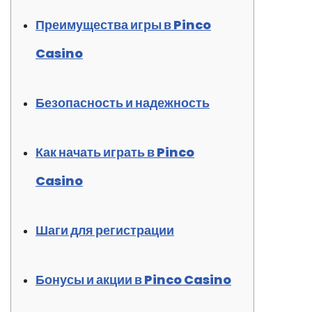
Преимущества игры в Pinco
Casino
Безопасность и надежность
Как начать играть в Pinco
Casino
Шаги для регистрации
Бонусы и акции в Pinco Casino