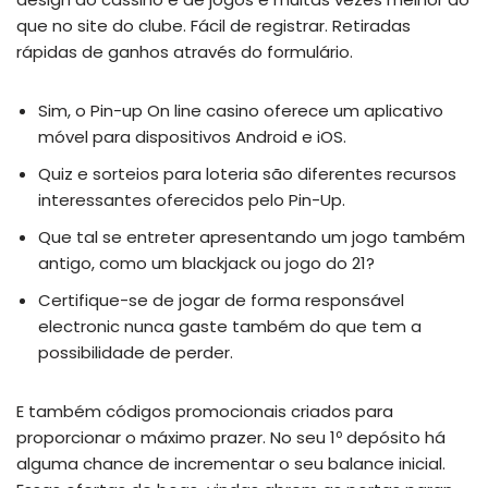
que no site do clube. Fácil de registrar. Retiradas
rápidas de ganhos através do formulário.
Sim, o Pin-up On line casino oferece um aplicativo
móvel para dispositivos Android e iOS.
Quiz e sorteios para loteria são diferentes recursos
interessantes oferecidos pelo Pin-Up.
Que tal se entreter apresentando um jogo também
antigo, como um blackjack ou jogo do 21?
Certifique-se de jogar de forma responsável
electronic nunca gaste também do que tem a
possibilidade de perder.
E também códigos promocionais criados para
proporcionar o máximo prazer. No seu 1º depósito há
alguma chance de incrementar o seu balance inicial.