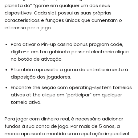
planeta do” “game em qualquer um dos seus
dispositivos. Cada slot possui as suas próprias
características e funções únicas que aumentam o
interesse por o jogo.
Para ativar o Pin-up casino bonus program code,
digite-o em teu gabinete pessoal electronic clique
no botão de ativação.
E também aproveite a gama de entretenimento à
disposição dos jogadores.
Encontre the seção com operating-system torneios
ativos at the clique em “participar” em qualquer
torneio ativo.
Para jogar com dinheiro real, é necessário adicionar
fundos à sua conta de jogo. Por mais de 5 anos, a
marca apresenta mantido uma reputação impecável