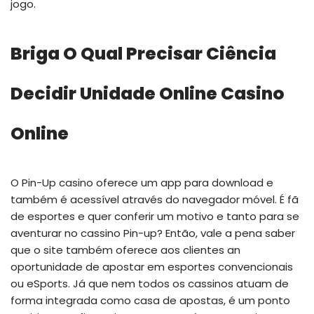
jogo.
Briga O Qual Precisar Ciência
Decidir Unidade Online Casino
Online
O Pin-Up casino oferece um app para download e
também é acessível através do navegador móvel. É fã
de esportes e quer conferir um motivo e tanto para se
aventurar no cassino Pin-up? Então, vale a pena saber
que o site também oferece aos clientes an
oportunidade de apostar em esportes convencionais
ou eSports. Já que nem todos os cassinos atuam de
forma integrada como casa de apostas, é um ponto