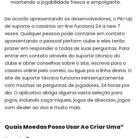
mantendo a jogabilidade fresca e empolgante.
De acordo apresentando os desenvolvedores, o Pin-Up
de suporte a cassinos on-line funciona 24 a new 7
vezes. Qualquer pessoa pode contarse em contato
apresentando o pessoal perform clube e eles terão
prazer em responder a todas as suas perguntas. Para
entrar em contato através do suporte técnico do
clube e obter conselhos sobre o site, escreva para o
cassino online pelo correio, ou ligue pra a linha direta. O
site de suporte técnico funciona ininterruptamente
com muchas as perguntas de jogadores, 24 horas por
dia. O aplicativo abriga alguma vasta seleção para
jogos, incluindo caça-níqueis, jogos de direccion, jogos
com dealer ao vivo e muito mais.
Quais Moedas Posso Usar Ao Criar Uma”