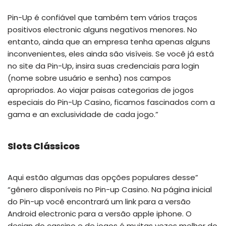
Pin-Up é confiável que também tem vários traços
positivos electronic alguns negativos menores. No
entanto, ainda que an empresa tenha apenas alguns
inconvenientes, eles ainda são visíveis. Se você já está
no site da Pin-Up, insira suas credenciais para login
(nome sobre usuário e senha) nos campos
apropriados. Ao viajar paisas categorias de jogos
especiais do Pin-Up Casino, ficamos fascinados com a
gama e an exclusividade de cada jogo.”
Slots Clássicos
Aqui estão algumas das opções populares desse”
“gênero disponíveis no Pin-up Casino. Na página inicial
do Pin-up você encontrará um link para a versão
Android electronic para a versão apple iphone. O
design do cassino e de jogos é muitas vezes melhor do