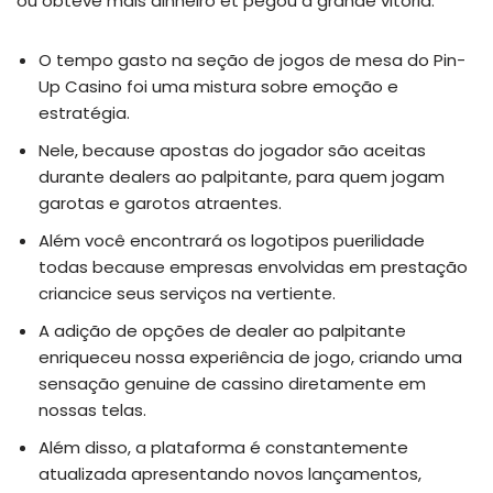
ou obteve mais dinheiro et pegou a grande vitória.
O tempo gasto na seção de jogos de mesa do Pin-
Up Casino foi uma mistura sobre emoção e
estratégia.
Nele, because apostas do jogador são aceitas
durante dealers ao palpitante, para quem jogam
garotas e garotos atraentes.
Além você encontrará os logotipos puerilidade
todas because empresas envolvidas em prestação
criancice seus serviços na vertiente.
A adição de opções de dealer ao palpitante
enriqueceu nossa experiência de jogo, criando uma
sensação genuine de cassino diretamente em
nossas telas.
Além disso, a plataforma é constantemente
atualizada apresentando novos lançamentos,