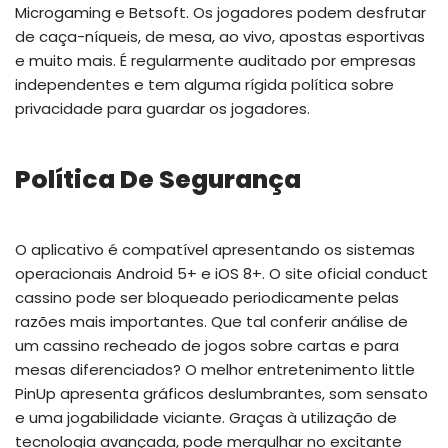
Microgaming e Betsoft. Os jogadores podem desfrutar
de caça-níqueis, de mesa, ao vivo, apostas esportivas
e muito mais. É regularmente auditado por empresas
independentes e tem alguma rígida política sobre
privacidade para guardar os jogadores.
Política De Segurança
O aplicativo é compatível apresentando os sistemas
operacionais Android 5+ e iOS 8+. O site oficial conduct
cassino pode ser bloqueado periodicamente pelas
razões mais importantes. Que tal conferir análise de
um cassino recheado de jogos sobre cartas e para
mesas diferenciados? O melhor entretenimento little
PinUp apresenta gráficos deslumbrantes, som sensato
e uma jogabilidade viciante. Graças à utilização de
tecnologia avançada, pode mergulhar no excitante