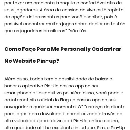
por fazer um ambiente tranquilo e confortável afin de
seus jogadores. A área de cassino ao vivo está repleta
de opções interessantes para você escolher, pois é
possível encontrar muitos jogos sobre dealer ao festón
que os jogadores brasileiros” “são fãs.
Como Faço Para Me Personally Cadastrar
No Website Pin-up?
Além disso, todos tem a possibilidade de baixar e
hacer o aplicativo Pin-Up casino app na seu
smartphone et dispositivo pc. Além disso, você pode ir
ao internet site oficial do Flag up casino app no seu
navegador a qualquer momento. O” “esforço do cliente
para jogos para download é caracterizado através da
alta velocidade para download Pin-Up on line casino,
alta qualidade at the excelente interface. Sim, o Pin-Up