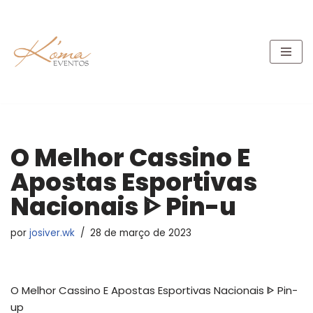
Pular
para
o
conteúdo
O Melhor Cassino E
Apostas Esportivas
Nacionais ᐈ Pin-u
por
josiver.wk
28 de março de 2023
O Melhor Cassino E Apostas Esportivas Nacionais ᐈ Pin-
up