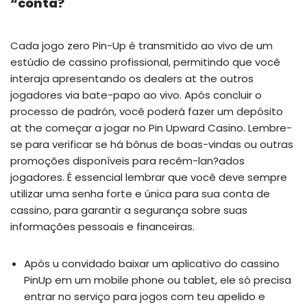
“conta?
Cada jogo zero Pin-Up é transmitido ao vivo de um
estúdio de cassino profissional, permitindo que você
interaja apresentando os dealers at the outros
jogadores via bate-papo ao vivo. Após concluir o
processo de padrón, você poderá fazer um depósito
at the começar a jogar no Pin Upward Casino. Lembre-
se para verificar se há bônus de boas-vindas ou outras
promoções disponíveis para recém-lan?ados
jogadores. É essencial lembrar que você deve sempre
utilizar uma senha forte e única para sua conta de
cassino, para garantir a segurança sobre suas
informações pessoais e financeiras.
Após u convidado baixar um aplicativo do cassino
PinUp em um mobile phone ou tablet, ele só precisa
entrar no serviço para jogos com teu apelido e