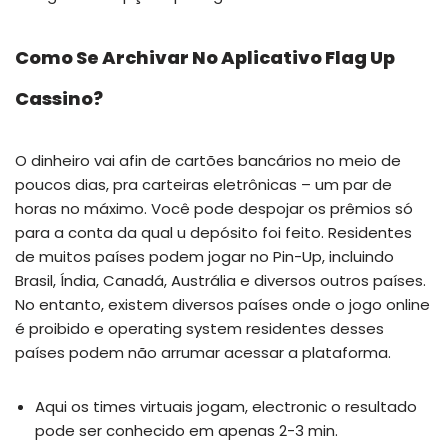
Como Se Archivar No Aplicativo Flag Up
Cassino?
O dinheiro vai afin de cartões bancários no meio de
poucos dias, pra carteiras eletrônicas – um par de
horas no máximo. Você pode despojar os prêmios só
para a conta da qual u depósito foi feito. Residentes
de muitos países podem jogar no Pin-Up, incluindo
Brasil, Índia, Canadá, Austrália e diversos outros países.
No entanto, existem diversos países onde o jogo online
é proibido e operating system residentes desses
países podem não arrumar acessar a plataforma.
Aqui os times virtuais jogam, electronic o resultado
pode ser conhecido em apenas 2-3 min.