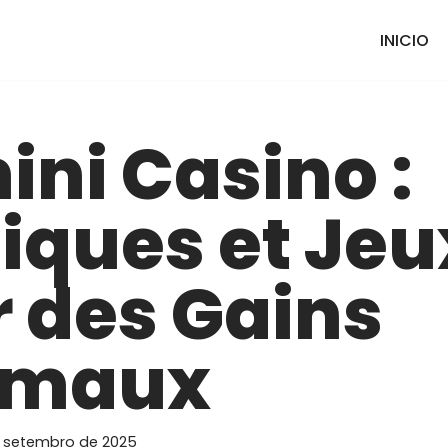
INICIO
ni Casino :
iques et Jeu
 des Gains
imaux
e setembro de 2025