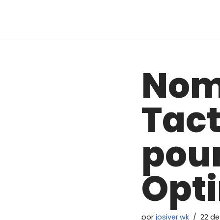
Pular
para
o
conteúdo
Nomi
Tact
pour
Opt
por
josiver.wk
22 d