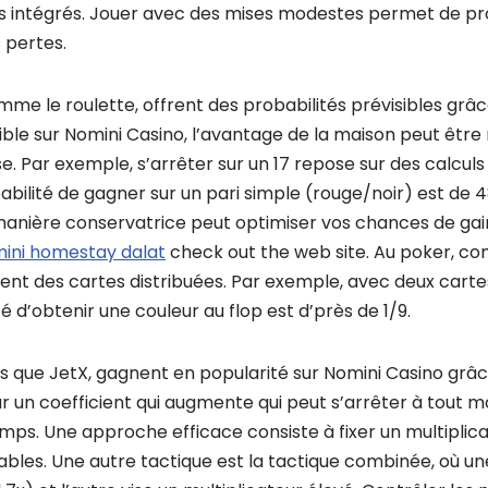
s intégrés. Jouer avec des mises modestes permet de pr
s pertes.
mme le roulette, offrent des probabilités prévisibles grâce
ible sur Nomini Casino, l’avantage de la maison peut être 
e. Par exemple, s’arrêter sur un 17 repose sur des calculs 
bilité de gagner sur un pari simple (rouge/noir) est de 4
manière conservatrice peut optimiser vos chances de gains
ini homestay dalat
check out the web site. Au poker, c
ent des cartes distribuées. Par exemple, avec deux car
té d’obtenir une couleur au flop est d’près de 1/9.
els que JetX, gagnent en popularité sur Nomini Casino grâ
r un coefficient qui augmente qui peut s’arrêter à tout m
temps. Une approche efficace consiste à fixer un multipli
tables. Une autre tactique est la tactique combinée, où u