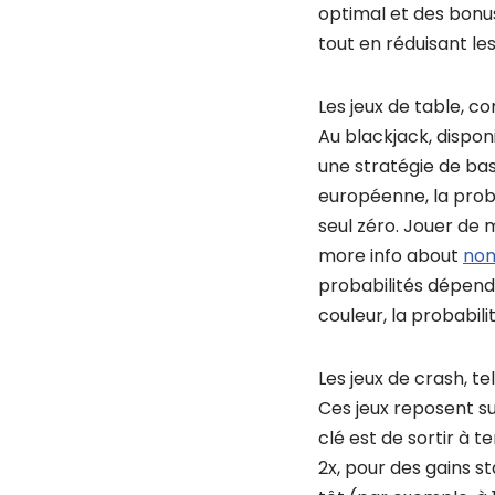
optimal et des bonu
tout en réduisant le
Les jeux de table, co
Au blackjack, dispon
une stratégie de bas
européenne, la proba
seul zéro. Jouer de 
more info about
nom
probabilités dépend
couleur, la probabili
Les jeux de crash, t
Ces jeux reposent su
clé est de sortir à 
2x, pour des gains s