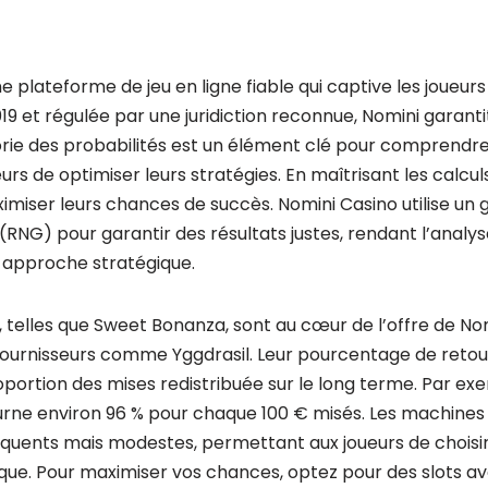
e plateforme de jeu en ligne fiable qui captive les joueur
19 et régulée par une juridiction reconnue, Nomini garan
rie des probabilités est un élément clé pour comprendre 
rs de optimiser leurs stratégies. En maîtrisant les calculs
imiser leurs chances de succès. Nomini Casino utilise un
RNG) pour garantir des résultats justes, rendant l’analys
e approche stratégique.
 telles que Sweet Bonanza, sont au cœur de l’offre de No
ournisseurs comme Yggdrasil. Leur pourcentage de retour
roportion des mises redistribuée sur le long terme. Par ex
rne environ 96 % pour chaque 100 € misés. Les machines à
équents mais modestes, permettant aux joueurs de choisir
que. Pour maximiser vos chances, optez pour des slots av