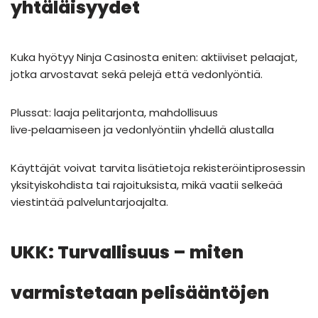
yhtäläisyydet
Kuka hyötyy Ninja Casinosta eniten: aktiiviset pelaajat,
jotka arvostavat sekä pelejä että vedonlyöntiä.
Plussat: laaja pelitarjonta, mahdollisuus
live‑pelaamiseen ja vedonlyöntiin yhdellä alustalla
Käyttäjät voivat tarvita lisätietoja rekisteröintiprosessin
yksityiskohdista tai rajoituksista, mikä vaatii selkeää
viestintää palveluntarjoajalta.
UKK: Turvallisuus – miten
varmistetaan pelisääntöjen