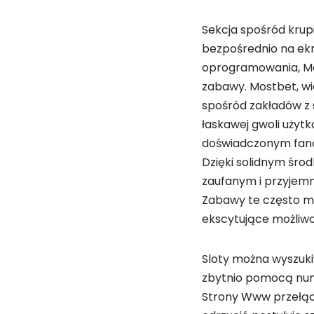
Sekcja spośród krup
bezpośrednio na ek
oprogramowania, Mos
zabawy. Mostbet, wi
spośród zakładów z 
łaskawej gwoli użyt
doświadczonym fanom
Dzięki solidnym śro
zaufanym i przyjem
Zabawy te często ma
ekscytujące możliwo
Sloty można wyszuki
zbytnio pomocą nume
Strony Www przełącz