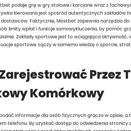
bet podaje grę w gry stołowe i karciane wraz z fachowy
zrywka kierowana jest spośród autentycznych zakładów 
 dostawców. Faktycznie, Mostbet zapewnia narzędzia do 
osób limity wpłat i funkcje samowykluczenia, by pomóc 
ialnie. Zakłady sportowe jest to wciągająca aktywność, w
tuacje sportowe. Łączy w samemu wiedzę o sporcie, strat
 Zarejestrować Przez 
kowy Komórkowy
 podać informacje dla osób fizycznych gracza w opisie, a
em telefonu. By uzyskać dostęp do odwiedzenia stronicy