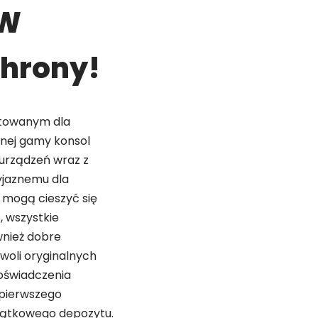
 W
chrony!
ktowanym dla
nej gamy konsol
 urządzeń wraz z
zyjaznemu dla
 mogą cieszyć się
, wszystkie
wnież dobre
woli oryginalnych
oświadczenia
 pierwszego
zątkowego depozytu.