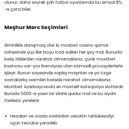
olunur, daha seyrək şah futbol oyunlarında bu əmsal 8%
-ə çata bilər.
Məşhur Mərc Seçimləri
Əminliklə danışmaq olar ki, mosbet casino qumar
sahəsində yüz illər boyu icad edilən hər şey mal. Bununla
belə, itkilərdən narahat olmamalısınız, çünki mostbet
kazinosu var-yox lisenziyası olan etimadli provayderlərlə
işləyir. Bunun sayəsində saplıq maşınları və ya özgə
saxtakarlıq sxemləri barədə narahat olmamalısınız.
Mostbet Azərbaycanda ən müxtəlif kateqoriya slotlardır.
Burada 5000-ə yaxın bir silahlı quldur mal və bu siyahı
fasiləsiz yenilənir.
Hesabın və orada saxlanılan vəsaitin təhlükəsizliyi
üçün təcrübə yaradılıb.