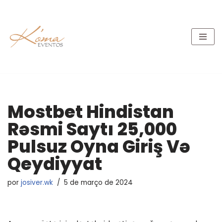
Pular
para
o
conteúdo
Mostbet Hindistan
Rəsmi Saytı 25,000
Pulsuz Oyna Giriş Və
Qeydiyyat
por
josiver.wk
5 de março de 2024