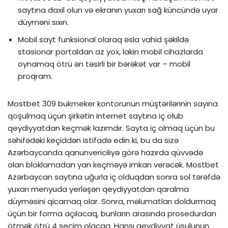
saytına daxil olun və ekranın yuxarı sağ küncündə uyar
düyməni sıxın.
Mobil sayt funksional olaraq əsla vahid şəkildə
stasionar portaldan az yox, lakin mobil cihazlarda
oynamaq ötrü ən təsirli bir bərəkət var – mobil
proqram.
Mostbet 309 bukmeker kontorunun müştərilərinin sayına
qoşulmaq üçün şirkətin internet saytına iç olub
qeydiyyatdan keçmək lazımdır. Sayta iç olmaq üçün bu
səhifədəki keçiddən istifadə edin ki, bu da sizə
Azərbaycanda qanunvericiliyə görə hazırda qüvvədə
olan bloklamadan yan keçməyə imkan verəcək. Mostbet
Azərbaycan saytına uğurla iç olduqdan sonra sol tərəfdə
yuxarı menyuda yerləşən qeydiyyatdan qaralma
düyməsini qicamaq olar. Sonra, məlumatları doldurmaq
üçün bir forma açılacaq, bunların arasında prosedurdan
ötmək ötrü 4 seçim olacaq. Hansı qeydiyyat üsulunun