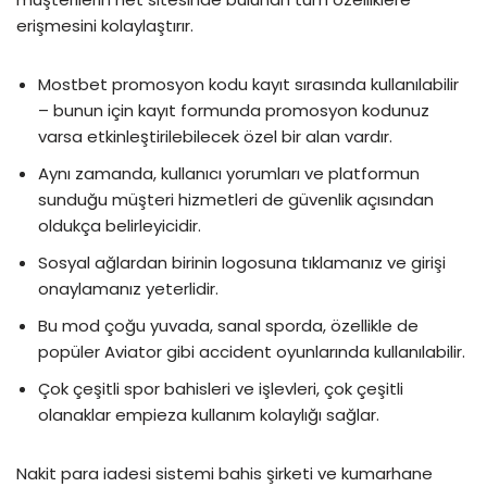
erişmesini kolaylaştırır.
Mostbet promosyon kodu kayıt sırasında kullanılabilir
– bunun için kayıt formunda promosyon kodunuz
varsa etkinleştirilebilecek özel bir alan vardır.
Aynı zamanda, kullanıcı yorumları ve platformun
sunduğu müşteri hizmetleri de güvenlik açısından
oldukça belirleyicidir.
Sosyal ağlardan birinin logosuna tıklamanız ve girişi
onaylamanız yeterlidir.
Bu mod çoğu yuvada, sanal sporda, özellikle de
popüler Aviator gibi accident oyunlarında kullanılabilir.
Çok çeşitli spor bahisleri ve işlevleri, çok çeşitli
olanaklar empieza kullanım kolaylığı sağlar.
Nakit para iadesi sistemi bahis şirketi ve kumarhane