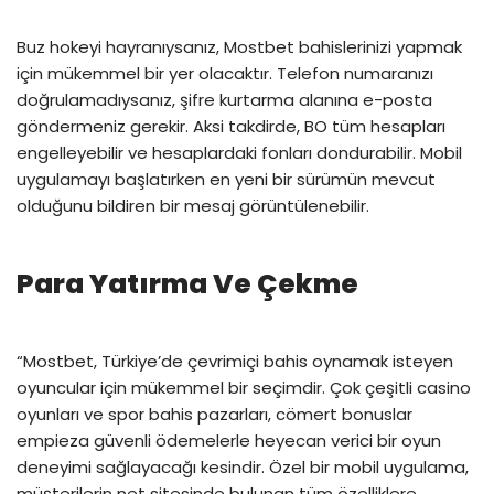
Buz hokeyi hayranıysanız, Mostbet bahislerinizi yapmak
için mükemmel bir yer olacaktır. Telefon numaranızı
doğrulamadıysanız, şifre kurtarma alanına e-posta
göndermeniz gerekir. Aksi takdirde, BO tüm hesapları
engelleyebilir ve hesaplardaki fonları dondurabilir. Mobil
uygulamayı başlatırken en yeni bir sürümün mevcut
olduğunu bildiren bir mesaj görüntülenebilir.
Para Yatırma Ve Çekme
“Mostbet, Türkiye’de çevrimiçi bahis oynamak isteyen
oyuncular için mükemmel bir seçimdir. Çok çeşitli casino
oyunları ve spor bahis pazarları, cömert bonuslar
empieza güvenli ödemelerle heyecan verici bir oyun
deneyimi sağlayacağı kesindir. Özel bir mobil uygulama,
müşterilerin net sitesinde bulunan tüm özelliklere