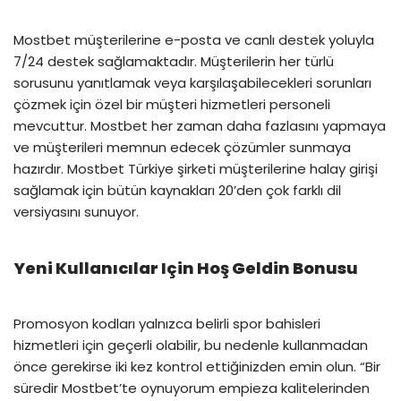
Mostbet müşterilerine e-posta ve canlı destek yoluyla
7/24 destek sağlamaktadır. Müşterilerin her türlü
sorusunu yanıtlamak veya karşılaşabilecekleri sorunları
çözmek için özel bir müşteri hizmetleri personeli
mevcuttur. Mostbet her zaman daha fazlasını yapmaya
ve müşterileri memnun edecek çözümler sunmaya
hazırdır. Mostbet Türkiye şirketi müşterilerine halay girişi
sağlamak için bütün kaynakları 20’den çok farklı dil
versiyasını sunuyor.
Yeni Kullanıcılar Için Hoş Geldin Bonusu
Promosyon kodları yalnızca belirli spor bahisleri
hizmetleri için geçerli olabilir, bu nedenle kullanmadan
önce gerekirse iki kez kontrol ettiğinizden emin olun. “Bir
süredir Mostbet’te oynuyorum empieza kalitelerinden