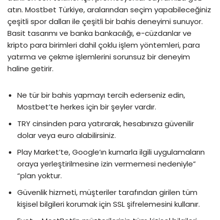
atın. Mostbet Türkiye, aralarından seçim yapabileceğiniz
çeşitli spor dalları ile çeşitli bir bahis deneyimi sunuyor.
Basit tasarımı ve banka bankacılığı, e-cüzdanlar ve
kripto para birimleri dahil çoklu işlem yöntemleri, para
yatırma ve çekme işlemlerini sorunsuz bir deneyim
haline getirir.
Ne tür bir bahis yapmayı tercih ederseniz edin,
Mostbet’te herkes için bir şeyler vardır.
TRY cinsinden para yatırarak, hesabınıza güvenilir
dolar veya euro alabilirsiniz.
Play Market’te, Google’ın kumarla ilgili uygulamaların
oraya yerleştirilmesine izin vermemesi nedeniyle”
“plan yoktur.
Güvenlik hizmeti, müşteriler tarafından girilen tüm
kişisel bilgileri korumak için SSL şifrelemesini kullanır.