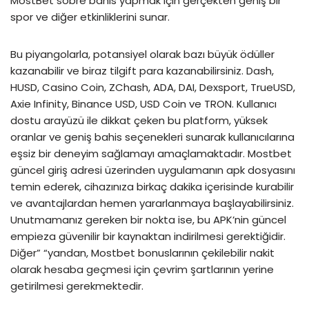
MostBet sobre bahis yapmak için gerçekten geniş bir
spor ve diğer etkinliklerini sunar.
Bu piyangolarla, potansiyel olarak bazı büyük ödüller
kazanabilir ve biraz tilgift para kazanabilirsiniz. Dash,
HUSD, Casino Coin, ZChash, ADA, DAI, Dexsport, TrueUSD,
Axie Infinity, Binance USD, USD Coin ve TRON. Kullanıcı
dostu arayüzü ile dikkat çeken bu platform, yüksek
oranlar ve geniş bahis seçenekleri sunarak kullanıcılarına
eşsiz bir deneyim sağlamayı amaçlamaktadır. Mostbet
güncel giriş adresi üzerinden uygulamanın apk dosyasını
temin ederek, cihazınıza birkaç dakika içerisinde kurabilir
ve avantajlardan hemen yararlanmaya başlayabilirsiniz.
Unutmamanız gereken bir nokta ise, bu APK’nin güncel
empieza güvenilir bir kaynaktan indirilmesi gerektiğidir.
Diğer” “yandan, Mostbet bonuslarının çekilebilir nakit
olarak hesaba geçmesi için çevrim şartlarının yerine
getirilmesi gerekmektedir.