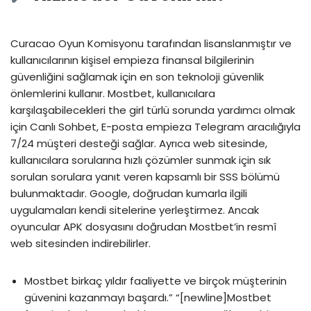
Curacao Oyun Komisyonu tarafından lisanslanmıştır ve
kullanıcılarının kişisel empieza finansal bilgilerinin
güvenliğini sağlamak için en son teknoloji güvenlik
önlemlerini kullanır. Mostbet, kullanıcılara
karşılaşabilecekleri the girl türlü sorunda yardımcı olmak
için Canlı Sohbet, E-posta empieza Telegram aracılığıyla
7/24 müşteri desteği sağlar. Ayrıca web sitesinde,
kullanıcılara sorularına hızlı çözümler sunmak için sık
sorulan sorulara yanıt veren kapsamlı bir SSS bölümü
bulunmaktadır. Google, doğrudan kumarla ilgili
uygulamaları kendi sitelerine yerleştirmez. Ancak
oyuncular APK dosyasını doğrudan Mostbet’in resmî
web sitesinden indirebilirler.
Mostbet birkaç yıldır faaliyette ve birçok müşterinin
güvenini kazanmayı başardı.” “[newline]Mostbet