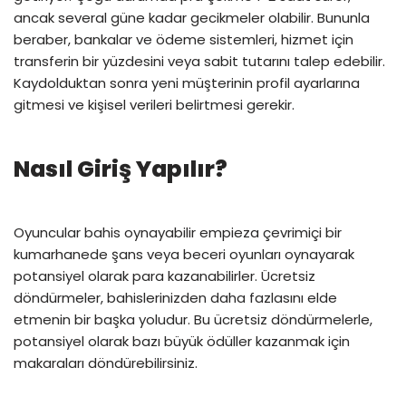
ancak several güne kadar gecikmeler olabilir. Bununla
beraber, bankalar ve ödeme sistemleri, hizmet için
transferin bir yüzdesini veya sabit tutarını talep edebilir.
Kaydolduktan sonra yeni müşterinin profil ayarlarına
gitmesi ve kişisel verileri belirtmesi gerekir.
Nasıl Giriş Yapılır?
Oyuncular bahis oynayabilir empieza çevrimiçi bir
kumarhanede şans veya beceri oyunları oynayarak
potansiyel olarak para kazanabilirler. Ücretsiz
döndürmeler, bahislerinizden daha fazlasını elde
etmenin bir başka yoludur. Bu ücretsiz döndürmelerle,
potansiyel olarak bazı büyük ödüller kazanmak için
makaraları döndürebilirsiniz.