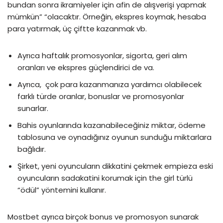
bundan sonra ikramiyeler için afin de alışverişi yapmak
mümkün” “olacaktır. Örneğin, ekspres koymak, hesaba
para yatırmak, üç çiftte kazanmak vb.
Ayrıca haftalık promosyonlar, sigorta, geri alım
oranları ve ekspres güçlendirici de va.
Ayrıca, çok para kazanmanıza yardımcı olabilecek
farklı türde oranlar, bonuslar ve promosyonlar
sunarlar.
Bahis oyunlarında kazanabileceğiniz miktar, ödeme
tablosuna ve oynadığınız oyunun sunduğu miktarlara
bağlıdır.
Şirket, yeni oyuncuların dikkatini çekmek empieza eski
oyuncuların sadakatini korumak için the girl türlü
“ödül” yöntemini kullanır.
Mostbet ayrıca birçok bonus ve promosyon sunarak