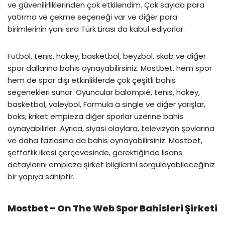
ve güvenilirliklerinden çok etkilendim. Çok sayıda para
yatırma ve çekme seçeneği var ve diğer para
birimlerinin yanı sıra Türk Lirası da kabul ediyorlar.
Futbol, tenis, hokey, basketbol, beyzbol, skab ve diğer
spor dallarına bahis oynayabilirsiniz. Mostbet, hem spor
hem de spor dışı etkinliklerde çok çeşitli bahis
seçenekleri sunar. Oyuncular balompié, tenis, hokey,
basketbol, voleybol, Formula a single ve diğer yarışlar,
boks, kriket empieza diğer sporlar üzerine bahis
oynayabilirler. Ayrıca, siyasi olaylara, televizyon şovlarına
ve daha fazlasına da bahis oynayabilirsiniz. Mostbet,
şeffaflık ilkesi çerçevesinde, gerektiğinde lisans
detaylarını empieza şirket bilgilerini sorgulayabileceğiniz
bir yapıya sahiptir.
Mostbet – On The Web Spor Bahisleri Şirketi