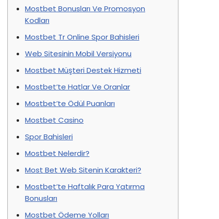
Mostbet Bonusları Ve Promosyon
Kodları
Mostbet Tr Online Spor Bahisleri
Web Sitesinin Mobil Versiyonu
Mostbet Müşteri Destek Hizmeti
Mostbet’te Hatlar Ve Oranlar
Mostbet’te Ödül Puanları
Mostbet Casino
Spor Bahisleri
Mostbet Nelerdir?
Most Bet Web Sitenin Karakteri?
Mostbet’te Haftalık Para Yatırma
Bonusları
Mostbet Ödeme Yolları