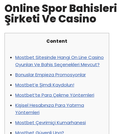
Online Spor Bahisleri
Şirketi Ve Casino
Content
Mostbet Sitesinde Hangi On Line Casino
Oyunları Ve Bahis Seçenekleri Mevcut?
Bonuslar Empieza Promosyonlar
Mostbet’e Şimdi Kaydolun!
Mostbet’te Para Çekme Yöntemleri
Kişisel Hesabınıza Para Yatırma
Yöntemleri
Mostbet Çevrimiçi Kumarhanesi
Mostbet Güvenli Una?