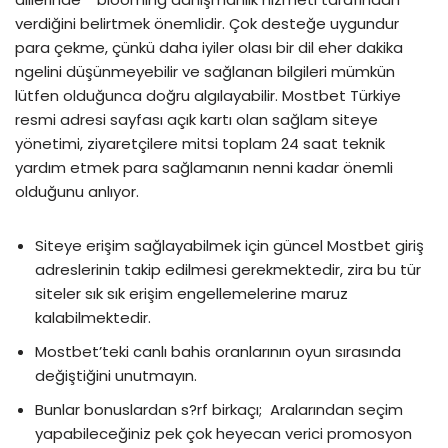
verdiğini belirtmek önemlidir. Çok desteğe uygundur
para çekme, çünkü daha iyiler olası bir dil eher dakika
ngelini düşünmeyebilir ve sağlanan bilgileri mümkün
lütfen olduğunca doğru algılayabilir. Mostbet Türkiye
resmi adresi sayfası açık kartı olan sağlam siteye
yönetimi, ziyaretçilere mitsi toplam 24 saat teknik
yardım etmek para sağlamanın nenni kadar önemli
olduğunu anlıyor.
Siteye erişim sağlayabilmek için güncel Mostbet giriş
adreslerinin takip edilmesi gerekmektedir, zira bu tür
siteler sık sık erişim engellemelerine maruz
kalabilmektedir.
Mostbet’teki canlı bahis oranlarının oyun sırasında
değiştiğini unutmayın.
Bunlar bonuslardan s?rf birkaçı; Aralarından seçim
yapabileceğiniz pek çok heyecan verici promosyon