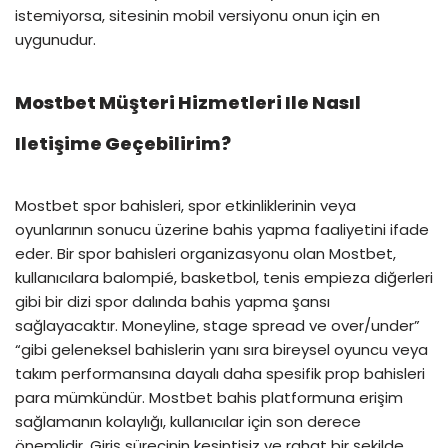
istemiyorsa, sitesinin mobil versiyonu onun için en
uygunudur.
Mostbet Müşteri Hizmetleri Ile Nasıl
Iletişime Geçebilirim?
Mostbet spor bahisleri, spor etkinliklerinin veya
oyunlarının sonucu üzerine bahis yapma faaliyetini ifade
eder. Bir spor bahisleri organizasyonu olan Mostbet,
kullanıcılara balompié, basketbol, tenis empieza diğerleri
gibi bir dizi spor dalında bahis yapma şansı
sağlayacaktır. Moneyline, stage spread ve over/under”
“gibi geleneksel bahislerin yanı sıra bireysel oyuncu veya
takım performansına dayalı daha spesifik prop bahisleri
para mümkündür. Mostbet bahis platformuna erişim
sağlamanın kolaylığı, kullanıcılar için son derece
önemlidir. Giriş sürecinin kesintisiz ve rahat bir şekilde