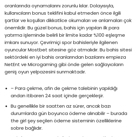
oranlarında oynamalarını zorunlu kılar. Dolayısıyla,
kullanıcıların bonus teklifini kabul etmeden önce ilgili
şartlar ve koşulları dikkatlice okumaları ve anlamaları çok
önemlidir. Bu güzel bonus, bahis için yapılan ilk para
yatırma işleminde belirli bir limite kadar %100 eşleşme
imkanı sunuyor. Çevrimiçi spor bahisleriyle ilgilenen
oyuncular Mostbet sitesine göz atmalıdır. Bu bahis sitesi
sektördeki en iyi bahis oranlarından bazılarını empieza
NetEnt ve Microgaming gibi önde gelen sağlayıcıların
geniş oyun yelpazesini sunmaktadır.
– Para çekme, afin de çekme talebinin yapıldığı
andan itibaren 24 saat içinde gerçekleşir.
Bu genellikle bir saatten az sürer, ancak bazı
durumlarda gün boyunca ödeme alınabilir – burada
the girl şey seçilen ödeme sisteminin özelliklerine
sobre bağlıdır.