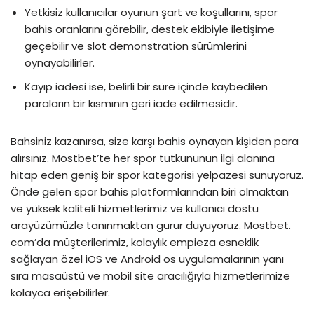
Yetkisiz kullanıcılar oyunun şart ve koşullarını, spor
bahis oranlarını görebilir, destek ekibiyle iletişime
geçebilir ve slot demonstration sürümlerini
oynayabilirler.
Kayıp iadesi ise, belirli bir süre içinde kaybedilen
paraların bir kısmının geri iade edilmesidir.
Bahsiniz kazanırsa, size karşı bahis oynayan kişiden para
alırsınız. Mostbet’te her spor tutkununun ilgi alanına
hitap eden geniş bir spor kategorisi yelpazesi sunuyoruz.
Önde gelen spor bahis platformlarından biri olmaktan
ve yüksek kaliteli hizmetlerimiz ve kullanıcı dostu
arayüzümüzle tanınmaktan gurur duyuyoruz. Mostbet.
com’da müşterilerimiz, kolaylık empieza esneklik
sağlayan özel iOS ve Android os uygulamalarının yanı
sıra masaüstü ve mobil site aracılığıyla hizmetlerimize
kolayca erişebilirler.