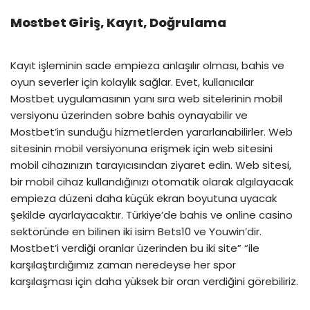
Mostbet Giriş, Kayıt, Doğrulama
Kayıt işleminin sade empieza anlaşılır olması, bahis ve
oyun severler için kolaylık sağlar. Evet, kullanıcılar
Mostbet uygulamasının yanı sıra web sitelerinin mobil
versiyonu üzerinden sobre bahis oynayabilir ve
Mostbet’in sunduğu hizmetlerden yararlanabilirler. Web
sitesinin mobil versiyonuna erişmek için web sitesini
mobil cihazınızın tarayıcısından ziyaret edin. Web sitesi,
bir mobil cihaz kullandığınızı otomatik olarak algılayacak
empieza düzeni daha küçük ekran boyutuna uyacak
şekilde ayarlayacaktır. Türkiye’de bahis ve online casino
sektöründe en bilinen iki isim Bets10 ve Youwin’dir.
Mostbet’i verdiği oranlar üzerinden bu iki site” “ile
karşılaştırdığımız zaman neredeyse her spor
karşılaşması için daha yüksek bir oran verdiğini görebiliriz.