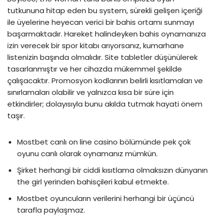
tutkununa hitap eden bu system, sürekli gelişen içeriği
ile üyelerine heyecan verici bir bahis ortamı sunmayı
başarmaktadır. Hareket halindeyken bahis oynamanıza
izin verecek bir spor kitabı arıyorsanız, kumarhane
listenizin başında olmalıdır. Site tabletler düşünülerek
tasarlanmıştır ve her cihazda mükemmel şekilde
çalışacaktır. Promosyon kodlarının belirli kısıtlamaları ve
sınırlamaları olabilir ve yalnızca kısa bir süre için
etkindirler; dolayısıyla bunu akılda tutmak hayati önem
taşır.
Mostbet canlı on line casino bölümünde pek çok
oyunu canlı olarak oynamanız mümkün.
Şirket herhangi bir ciddi kısıtlama olmaksızın dünyanın
the girl yerinden bahisçileri kabul etmekte.
Mostbet oyuncuların verilerini herhangi bir üçüncü
tarafla paylaşmaz.