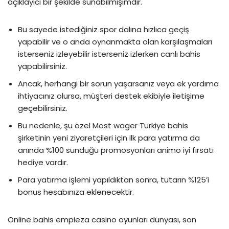
açıklayıcı bir şekilde sunabilmişimdir.
Bu sayede istediğiniz spor dalına hızlıca geçiş
yapabilir ve o anda oynanmakta olan karşılaşmaları
isterseniz izleyebilir isterseniz izlerken canlı bahis
yapabilirsiniz.
Ancak, herhangi bir sorun yaşarsanız veya ek yardıma
ihtiyacınız olursa, müşteri destek ekibiyle iletişime
geçebilirsiniz.
Bu nedenle, şu özel Most wager Türkiye bahis
şirketinin yeni ziyaretçileri için ilk para yatırma da
anında %100 sunduğu promosyonları animo iyi fırsatı
hediye vardır.
Para yatırma işlemi yapıldıktan sonra, tutarın %125’i
bonus hesabınıza eklenecektir.
Online bahis empieza casino oyunları dünyası, son