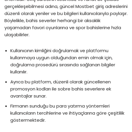
gerçekleşebilmesi adına, güncel Mostbet giriş adreslerini
düzenli olarak yeniler ve bu bilgileri kullanıcılarıyla paylaşır.
Böylelikle, bahis severler herhangi bir aksaklık
yaşamadan favori oyunlarına ve spor bahislerine hızla
ulaşabilirler.
Kullanıcının kimliğini doğrulamak ve platformu
kullanmaya uygun olduğundan emin olmak için,
doğrulama prosedürü sırasında sağlanan bilgiler
kullanılır.
Ayrıca bu platform, düzenli olarak güncellenen
promosyon kodları ile sobre bahis severlere ek
avantajlar sunar.
Firmanın sunduğu bu para yatırma yöntemleri
kullanıcıların tercihlerine ve ihtiyaçlarına göre çeşitlilik
göstermektedir.