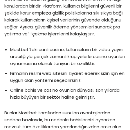
konulardan biridir. Platform, kullanıcı bilgilerini güvenli bir
şekilde korur empieza gizlilik politikalarına sıkı sıkıya bağlı
kalarak kullanıcıların kişisel verilerinin güvende olduğunu
sağlar. Ayrıca, güvenilir ödeme yöntemleri sunarak pra
yatırma ve” “çekme işlemlerini kolaylaştırır.
Mostbet’teki canlı casino, kullanıcıların bir video yayını
aracılığıyla gerçek zamanlı krupiyelerle casino oyunları
oynamasına olanak tanıyan bir özelliktir.
Firmanın resmi web sitesini ziyaret ederek sizin için en
uygun olan yöntemi seçebilirsiniz.
Online bahis ve casino oyunları dünyası, son yıllarda
hızla büyüyen bir sektör haline gelmiştir.
Bunlar Mostbet tarafından sunulan avantajlardan
sadece bazılarıdır, bu nedenle bahislerinizi oynarken
mevcut tüm özelliklerden yararlandığınızdan emin olun.