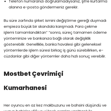
Telefon numaranızı doğrulamadıysanız, şifre kurtarma
alanına e-posta göndermeniz gerekir.
Bu süre zarfında şirket ismini değiştirme gereği duymadı
empieza büyük bir skandala karışmadı. Para çekme
işlemi tamamlandıktan” “sonra, süreç tamamen ödeme
yönteminize ve bankanıza bağlı olarak değişiklik
gösterebilir. Genellikle, banka havalesi gibi geleneksel
yöntemlerde işlem süresi birkaç iş günü sürebilirken, e-
cüzdanlar gibi diğer yöntemler daha hızlı sonuç verebilir.
Mostbet Çevrimiçi
Kumarhanesi
Her oyuncu en az kez makbuzunu ve bahsini düşündü ve