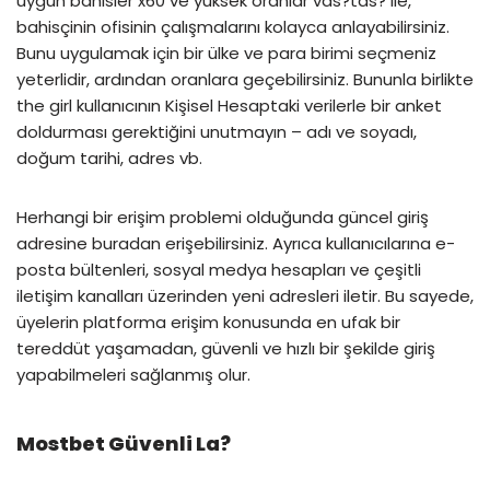
uygun bahisler x60 ve yüksek oranlar vas?tas? ile,
bahisçinin ofisinin çalışmalarını kolayca anlayabilirsiniz.
Bunu uygulamak için bir ülke ve para birimi seçmeniz
yeterlidir, ardından oranlara geçebilirsiniz. Bununla birlikte
the girl kullanıcının Kişisel Hesaptaki verilerle bir anket
doldurması gerektiğini unutmayın – adı ve soyadı,
doğum tarihi, adres vb.
Herhangi bir erişim problemi olduğunda güncel giriş
adresine buradan erişebilirsiniz. Ayrıca kullanıcılarına e-
posta bültenleri, sosyal medya hesapları ve çeşitli
iletişim kanalları üzerinden yeni adresleri iletir. Bu sayede,
üyelerin platforma erişim konusunda en ufak bir
tereddüt yaşamadan, güvenli ve hızlı bir şekilde giriş
yapabilmeleri sağlanmış olur.
Mostbet Güvenli La?