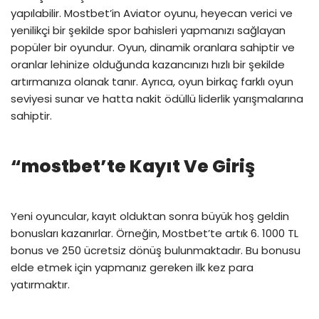
yapılabilir. Mostbet’in Aviator oyunu, heyecan verici ve
yenilikçi bir şekilde spor bahisleri yapmanızı sağlayan
popüler bir oyundur. Oyun, dinamik oranlara sahiptir ve
oranlar lehinize olduğunda kazancınızı hızlı bir şekilde
artırmanıza olanak tanır. Ayrıca, oyun birkaç farklı oyun
seviyesi sunar ve hatta nakit ödüllü liderlik yarışmalarına
sahiptir.
“mostbet’te Kayıt Ve Giriş
Yeni oyuncular, kayıt olduktan sonra büyük hoş geldin
bonusları kazanırlar. Örneğin, Mostbet’te artık 6. 1000 TL
bonus ve 250 ücretsiz dönüş bulunmaktadır. Bu bonusu
elde etmek için yapmanız gereken ilk kez para
yatırmaktır.