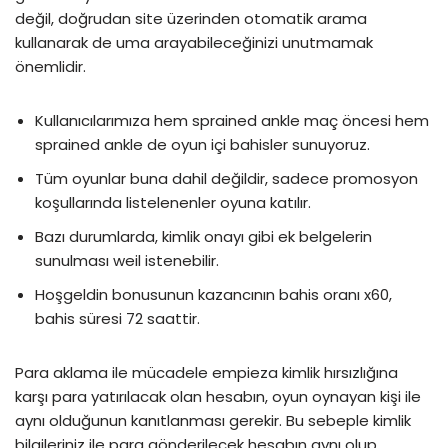
değil, doğrudan site üzerinden otomatik arama
kullanarak de uma arayabileceğinizi unutmamak
önemlidir.
Kullanıcılarımıza hem sprained ankle maç öncesi hem
sprained ankle de oyun içi bahisler sunuyoruz.
Tüm oyunlar buna dahil değildir, sadece promosyon
koşullarında listelenenler oyuna katılır.
Bazı durumlarda, kimlik onayı gibi ek belgelerin
sunulması weil istenebilir.
Hoşgeldin bonusunun kazancının bahis oranı x60,
bahis süresi 72 saattir.
Para aklama ile mücadele empieza kimlik hırsızlığına
karşı para yatırılacak olan hesabın, oyun oynayan kişi ile
aynı olduğunun kanıtlanması gerekir. Bu sebeple kimlik
bilgileriniz ile para gönderilecek hesabın aynı olup