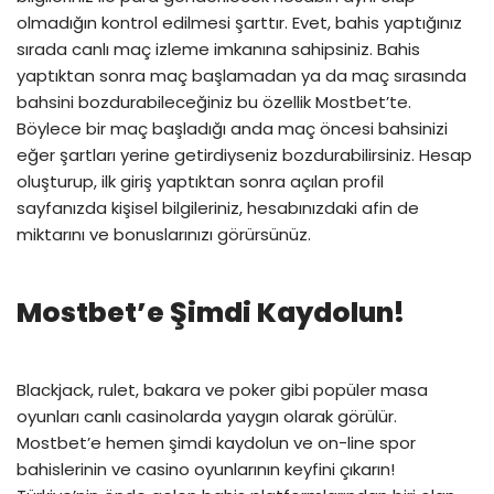
olmadığın kontrol edilmesi şarttır. Evet, bahis yaptığınız
sırada canlı maç izleme imkanına sahipsiniz. Bahis
yaptıktan sonra maç başlamadan ya da maç sırasında
bahsini bozdurabileceğiniz bu özellik Mostbet’te.
Böylece bir maç başladığı anda maç öncesi bahsinizi
eğer şartları yerine getirdiyseniz bozdurabilirsiniz. Hesap
oluşturup, ilk giriş yaptıktan sonra açılan profil
sayfanızda kişisel bilgileriniz, hesabınızdaki afin de
miktarını ve bonuslarınızı görürsünüz.
Mostbet’e Şimdi Kaydolun!
Blackjack, rulet, bakara ve poker gibi popüler masa
oyunları canlı casinolarda yaygın olarak görülür.
Mostbet’e hemen şimdi kaydolun ve on-line spor
bahislerinin ve casino oyunlarının keyfini çıkarın!