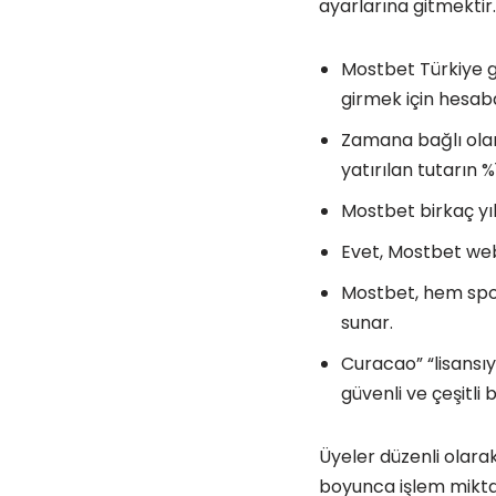
ayarlarına gitmektir
Mostbet Türkiye gi
girmek için hesab
Zamana bağlı olar
yatırılan tutarın %
Mostbet birkaç yıl
Evet, Mostbet web
Mostbet, hem spor
sunar.
Curacao” “lisansı
güvenli ve çeşitli
Üyeler düzenli olarak
boyunca işlem mikta