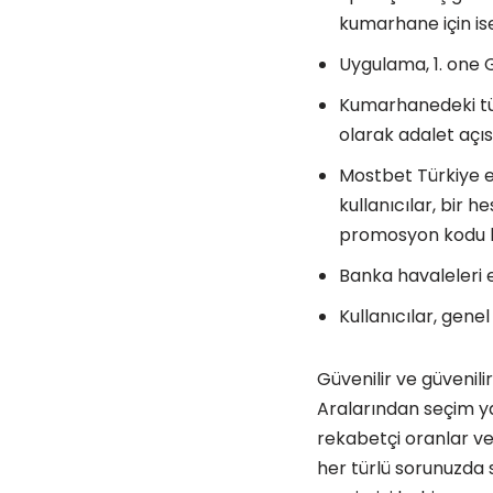
kumarhane için is
Uygulama, 1. one G
Kumarhanedeki tüm
olarak adalet açıs
Mostbet Türkiye e
kullanıcılar, bir
promosyon kodu h
Banka havaleleri e
Kullanıcılar, genel
Güvenilir ve güvenili
Aralarından seçim ya
rekabetçi oranlar v
her türlü sorunuzda 