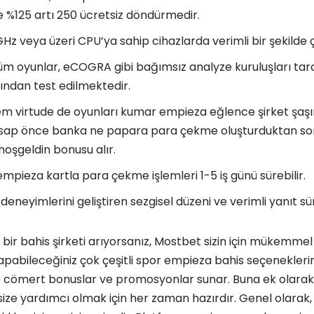
e %125 artı 250 ücretsiz döndürmedir.
Hz veya üzeri CPU’ya sahip cihazlarda verimli bir şekilde ça
 oyunlar, eCOGRA gibi bağımsız analyze kuruluşları tara
ından test edilmektedir.
m virtude de oyunları kumar empieza eğlence şirket şaşır
 hesap önce banka ne papara para çekme oluşturduktan so
oşgeldin bonusu alır.
mpieza kartla para çekme işlemleri 1-5 iş günü sürebilir.
 deneyimlerini geliştiren sezgisel düzeni ve verimli yanıt sür
r bir bahis şirketi arıyorsanız, Mostbet sizin için mükemmel 
pabileceğiniz çok çeşitli spor empieza bahis seçeneklerin
e cömert bonuslar ve promosyonlar sunar. Buna ek olarak,
size yardımcı olmak için her zaman hazırdır. Genel olarak