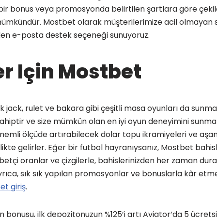
li bir bonus veya promosyonda belirtilen şartlara göre çeki
ümkündür. Mostbet olarak müşterilerimize acil olmayan so
en e-posta destek seçeneği sunuyoruz.
er Için Mostbet
 jack, rulet ve bakara gibi çeşitli masa oyunları da sunma
sahiptir ve size mümkün olan en iyi oyun deneyimini sunmak
önemli ölçüde artırabilecek dolar topu ikramiyeleri ve aşam
rlikte gelirler. Eğer bir futbol hayranıysanız, Mostbet bahis
abetçi oranlar ve çizgilerle, bahislerinizden her zaman dura
Ayrıca, sık sık yapılan promosyonlar ve bonuslarla kâr etme
t giriş
.
n bonusu, ilk depozitonuzun %125’i artı Aviator’da 5 ücretsi