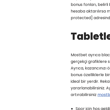
bonus fonları, belir
hesaba aktarılırsa m
protected] adresind
Tabletl
Mostbet ayrıca black
gerçekçi grafiklere 
Ayrıca, kazancınızı 
bonus özelliklerle bi
ideal bir yerdir. Rek
yararlanabilirsiniz. 
artırabilirsiniz
mostbe
Spor için hoş geldi