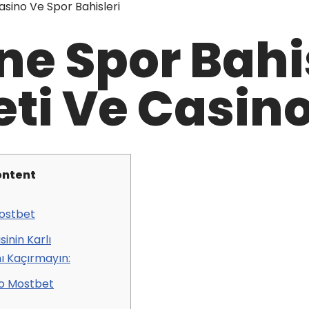
asino Ve Spor Bahisleri
ne Spor Bahi
eti Ve Casin
ntent
Mostbet
inin Karlı
ı Kaçırmayın:
no Mostbet