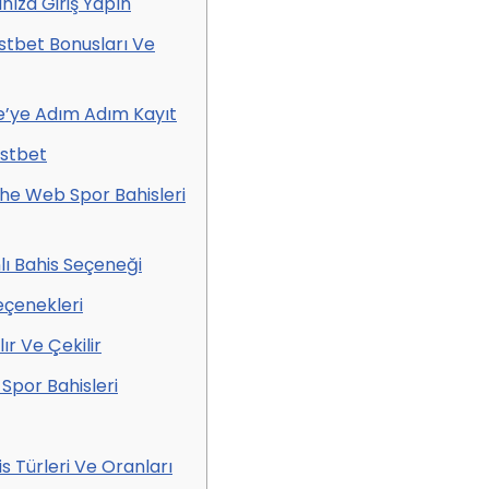
ıza Giriş Yapın
stbet Bonusları Ve
e’ye Adım Adım Kayıt
stbet
he Web Spor Bahisleri
ı Bahis Seçeneği
eçenekleri
lır Ve Çekilir
Spor Bahisleri
s Türleri Ve Oranları