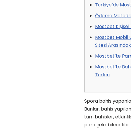
Türkiye’de Most
Ödeme Metodla
Mostbet Kişisel
Mostbet Mobil 
Sitesi Arasındak
Mostbet’te Par
Mostbet’te Bahi
Türleri
Spora bahis yapanlar
Bunlar, bahis yapılan 
tüm bahisler, etkinl
para çekebilecektir.