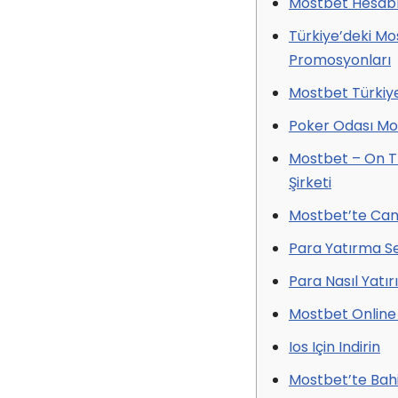
Mostbet Hesabın
Türkiye’deki Mo
Promosyonları
Mostbet Türkiy
Poker Odası Mo
Mostbet – On T
Şirketi
Mostbet’te Canl
Para Yatırma S
Para Nasıl Yatırı
Mostbet Online 
Ios Için Indirin
Mostbet’te Bahi