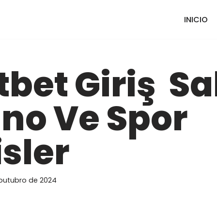
INICIO
bet Giriş ️ S
no Ve Spor
sler
outubro de 2024