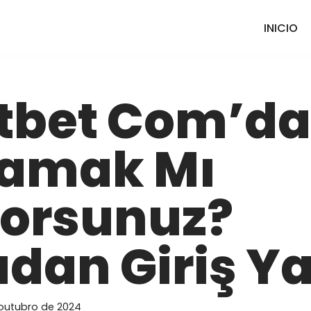
INICIO
tbet Com’da
amak Mı
yorsunuz?
dan Giriş Ya
outubro de 2024