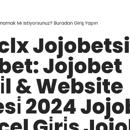
amak Mı Istiyorsunuz? Buradan Giriş Yapın
lx Jojobetsi
bet: Jojobet
̇l & Website
si̇ 2024 Jojo
el Gi̇ri̇ş Joj