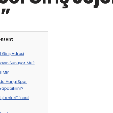
ş”
ntent
Giriş Adresi
Yayın Sunuyor Mu?
i Mi?
nde Hangi Spor
 Yapabilirim?
şlemleri” “nasıl