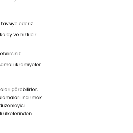
tavsiye ederiz.
lay ve hızlı bir
ilirsiniz.
şamalı ikramiyeler
eri görebilirler.
gulamaları indirmek
düzenleyici
lı ülkelerinden