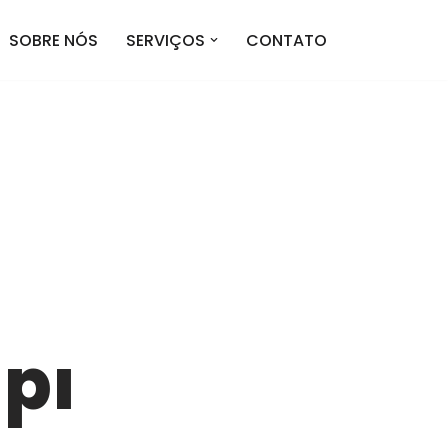
SOBRE NÓS
SERVIÇOS
CONTATO
pı