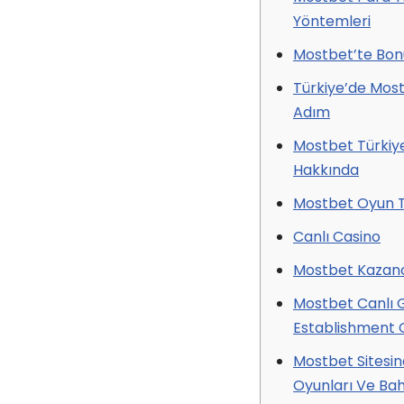
Yöntemleri
Mostbet’te Bon
Türkiye’de Most
Adım
Mostbet Türkiy
Hakkında
Mostbet Oyun T
Canlı Casino
Mostbet Kazanc
Mostbet Canlı 
Establishment O
Mostbet Sitesin
Oyunları Ve Bah