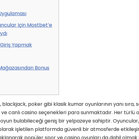
Uygulaması
ncular Için Mostbet’e
ydı
Giriş Yapmak
 Mağazasından Bonus
t, blackjack, poker gibi klasik kumar oyunlarının yanı sıra,
i ve canlı casino seçenekleri para sunmaktadır. Her türlü
 oyun bulabileceği geniş bir yelpazeye sahiptir. Oyuncular, 
olarak işletilen platformda güvenli bir atmosferde etkileşim
klanarak popüler spor ve casino oyunları da dahil olmak 