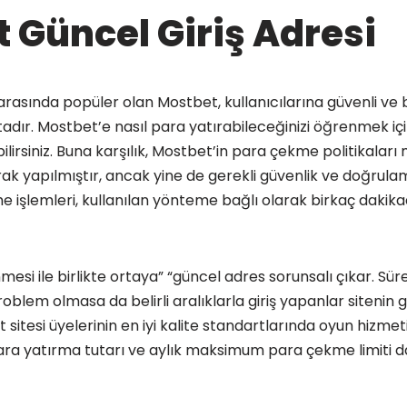
 Güncel Giriş Adresi
i arasında popüler olan Mostbet, kullanıcılarına güvenli ve
dır. Mostbet’e nasıl para yatırabileceğinizi öğrenmek iç
ilirsiniz. Buna karşılık, Mostbet’in para çekme politikaları 
k yapılmıştır, ancak yine de gerekli güvenlik ve doğrula
me işlemleri, kullanılan yönteme bağlı olarak birkaç dakik
esi ile birlikte ortaya” “güncel adres sorunsalı çıkar. Süre
 problem olmasa da belirli aralıklarla giriş yapanlar sitenin 
sitesi üyelerinin en iyi kalite standartlarında oyun hizme
ara yatırma tutarı ve aylık maksimum para çekme limiti d