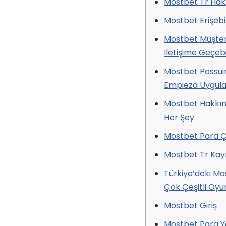
Mostbet Tr Hak
Mostbet Erişebi
Mostbet Müşteri 
Iletişime Geçebi
Mostbet Possui
Empieza Uygul
Mostbet Hakkın
Her Şey
Mostbet Para 
Mostbet Tr Kayı
Türkiye’deki Mo
Çok Çeşitli Oyu
Mostbet Giriş
Mostbet Para 