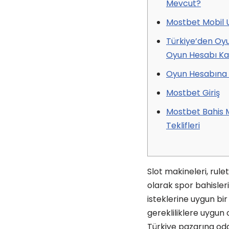
Mevcut?
Mostbet Mobil 
Türkiye’den Oyu
Oyun Hesabı Ka
Oyun Hesabına 
Mostbet Giriş
Mostbet Bahis
Teklifleri
Slot makineleri, rule
olarak spor bahisler
isteklerine uygun bir
gerekliliklere uygun 
Türkiye pazarına oda