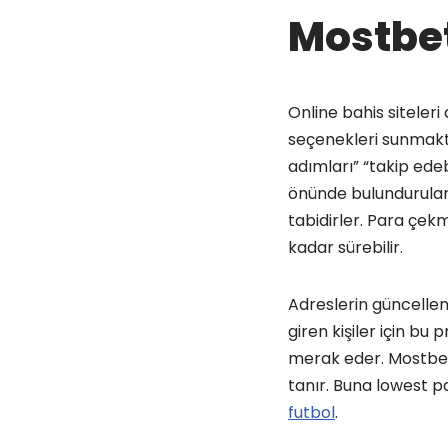
Mostbet
Online bahis siteler
seçenekleri sunmakta
adımları” “takip edeb
önünde bulundurulara
tabidirler. Para çek
kadar sürebilir.
Adreslerin güncellenm
giren kişiler için bu
merak eder. Mostbet 
tanır. Buna lowest p
futbol
.