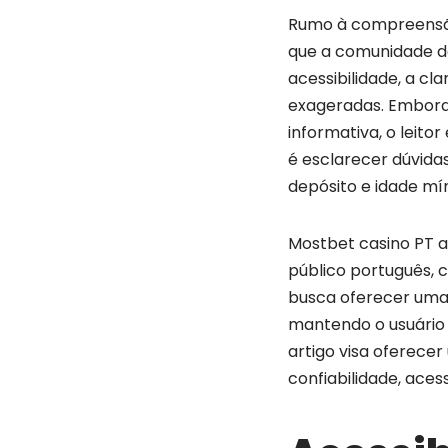
Rumo à compreensão
que a comunidade d
acessibilidade, a c
exageradas. Embora 
informativa, o leito
é esclarecer dúvida
depósito e idade mí
Mostbet casino PT 
público português, 
busca oferecer uma 
mantendo o usuário 
artigo visa oferece
confiabilidade, aces