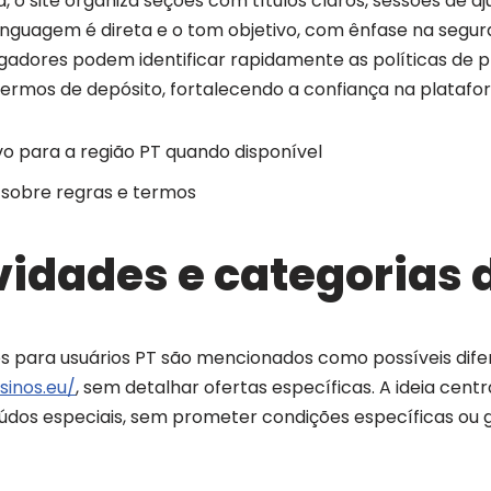
a, o site organiza seções com títulos claros, sessões de a
linguagem é direta e o tom objetivo, com ênfase na segu
gadores podem identificar rapidamente as políticas de p
termos de depósito, fortalecendo a confiança na platafo
o para a região PT quando disponível
 sobre regras e termos
vidades e categorias 
s para usuários PT são mencionados como possíveis difere
sinos.eu/
, sem detalhar ofertas específicas. A ideia centr
údos especiais, sem prometer condições específicas ou 