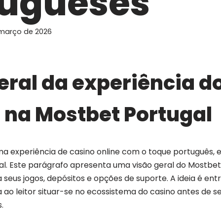
tugueses
 março de 2026
eral da experiência d
 na Mostbet Portugal
 experiência de casino online com o toque português, e
al. Este parágrafo apresenta uma visão geral do Mostbe
 seus jogos, depósitos e opções de suporte. A ideia é ent
a ao leitor situar-se no ecossistema do casino antes de 
.