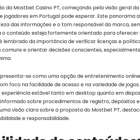
 da Mostbet Casino PT, começando pela visão geral da 
e jogadores em Portugal pode esperar. Este panorama an
lareza das informações e o tom responsável da marca, s
o conteúdo esteja fortemente orientado para oferecer 
r é lembrado da importância de verificar licenças e polític
s comuns e orientar decisões conscientes, especialmente
nima.
apresenta-se como uma opção de entretenimento online
com foco na facilidade de acesso e na variedade de jogos
experiência estável tanto em desktop quanto em disposi
informado sobre procedimentos de registro, depósitos e l
r uma visão clara sobre a proposta do Mostbet PT, dest
sibilidade e responsabilidade.