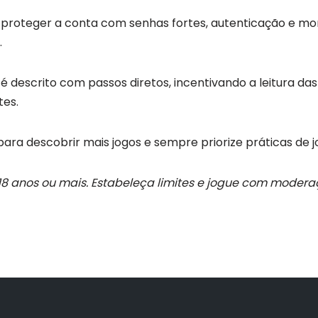
 proteger a conta com senhas fortes, autenticação e m
.
a é descrito com passos diretos, incentivando a leitura da
tes.
para descobrir mais jogos e sempre priorize práticas de 
 18 anos ou mais. Estabeleça limites e jogue com modera