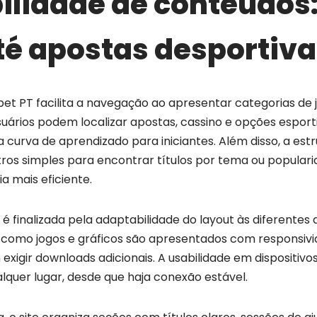
ilidade de conteúdos
té apostas desportiv
bet PT facilita a navegação ao apresentar categorias de
Usuários podem localizar apostas, cassino e opções espo
 a curva de aprendizado para iniciantes. Além disso, a estr
tros simples para encontrar títulos por tema ou populari
a mais eficiente.
é finalizada pela adaptabilidade do layout às diferentes 
como jogos e gráficos são apresentados com responsiv
 exigir downloads adicionais. A usabilidade em dispositivos
lquer lugar, desde que haja conexão estável.