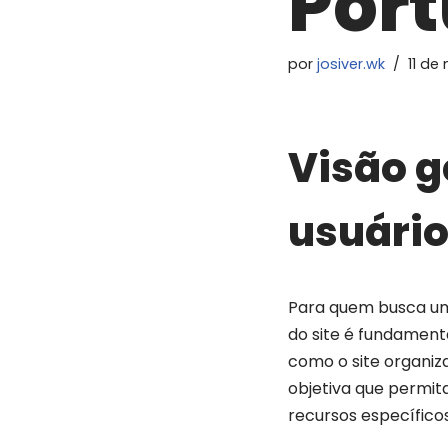
Por
por
josiver.wk
11 de
Visão g
usuário
Para quem busca uma
do site é fundament
como o site organiza
objetiva que permit
recursos específicos